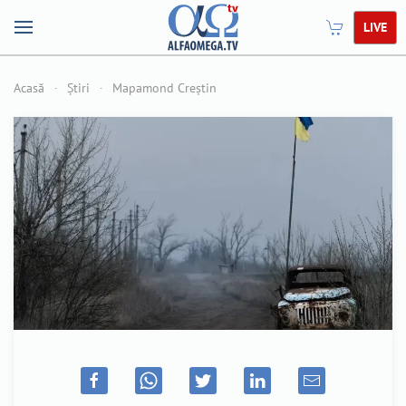
LIVE
Acasă
Știri
Mapamond Creștin