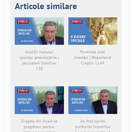
Articole similare
Acoliții Iranului
Povestea unei
sporesc amenințările |
chemări | Mapamond
Jerusalem Dateline
Creștin 1149
738
Orașele din Israel se
Au fost oprite
pregătesc pentru
loviturile împotriva