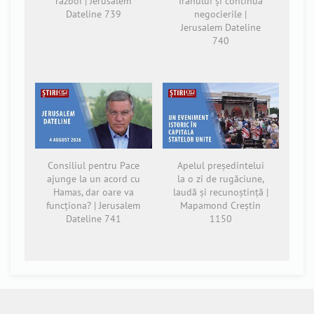
război | Jerusalem
Iranului și continuă
Dateline 739
negocierile |
Jerusalem Dateline
740
Consiliul pentru Pace
Apelul președintelui
ajunge la un acord cu
la o zi de rugăciune,
Hamas, dar oare va
laudă și recunoștință |
funcționa? | Jerusalem
Mapamond Creștin
Dateline 741
1150