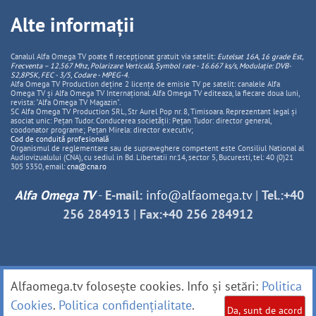
Alte informații
Canalul Alfa Omega TV poate fi recepționat gratuit via satelit:
Eutelsat 16A, 16 grade Est,
Frecventa – 12.567 Mhz, Polarizare
Vertica
lă, Symbol rate - 16.667 ks/s, Modulație: DVB-
S2,8PSK, FEC - 3/5, Codare - MPEG-4
.
Alfa Omega TV Production deține 2 licențe de emisie TV pe satelit: canalele Alfa
Omega TV și Alfa Omega TV Internațional. Alfa Omega TV editeaza, la fiecare doua luni,
revista: "Alfa Omega TV Magazin".
SC Alfa Omega TV Production SRL, Str Aurel Pop nr. 8, Timisoara. Reprezentant legal și
asociat unic: Pețan Tudor. Conducerea societății: Pețan Tudor: director general,
coodonator programe; Pețan Mirela: director executiv;
Cod de conduită profesională
Organismul de reglementare sau de supraveghere competent este Consiliul National al
Audiovizualului (CNA), cu sediul in Bd. Libertatii nr.14, sector 5, Bucuresti, tel: 40 (0)21
305 5350, email:
cna@cna.ro
Alfa Omega TV
-
E-mail:
info@alfaomega.tv
|
Tel.:+40
256 284913
|
Fax:+40 256 284912
Alfaomega.tv folosește cookies. Info și setări:
Politica
Cookies
.
Politica confidențialitate
.
Da, sunt de acord