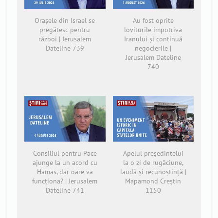
Orașele din Israel se
Au fost oprite
pregătesc pentru
loviturile împotriva
război | Jerusalem
Iranului și continuă
Dateline 739
negocierile |
Jerusalem Dateline
740
Consiliul pentru Pace
Apelul președintelui
ajunge la un acord cu
la o zi de rugăciune,
Hamas, dar oare va
laudă și recunoștință |
funcționa? | Jerusalem
Mapamond Creștin
Dateline 741
1150