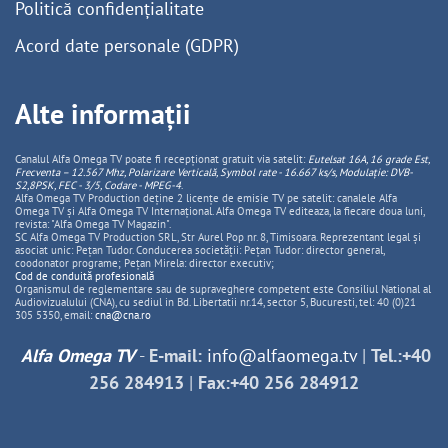
Politică confidențialitate
Acord date personale (GDPR)
Alte informații
Canalul Alfa Omega TV poate fi recepționat gratuit via satelit:
Eutelsat 16A, 16 grade Est,
Frecventa – 12.567 Mhz, Polarizare
Vertica
lă, Symbol rate - 16.667 ks/s, Modulație: DVB-
S2,8PSK, FEC - 3/5, Codare - MPEG-4
.
Alfa Omega TV Production deține 2 licențe de emisie TV pe satelit: canalele Alfa
Omega TV și Alfa Omega TV Internațional. Alfa Omega TV editeaza, la fiecare doua luni,
revista: "Alfa Omega TV Magazin".
SC Alfa Omega TV Production SRL, Str Aurel Pop nr. 8, Timisoara. Reprezentant legal și
asociat unic: Pețan Tudor. Conducerea societății: Pețan Tudor: director general,
coodonator programe; Pețan Mirela: director executiv;
Cod de conduită profesională
Organismul de reglementare sau de supraveghere competent este Consiliul National al
Audiovizualului (CNA), cu sediul in Bd. Libertatii nr.14, sector 5, Bucuresti, tel: 40 (0)21
305 5350, email:
cna@cna.ro
Alfa Omega TV
-
E-mail:
info@alfaomega.tv
|
Tel.:+40
256 284913
|
Fax:+40 256 284912