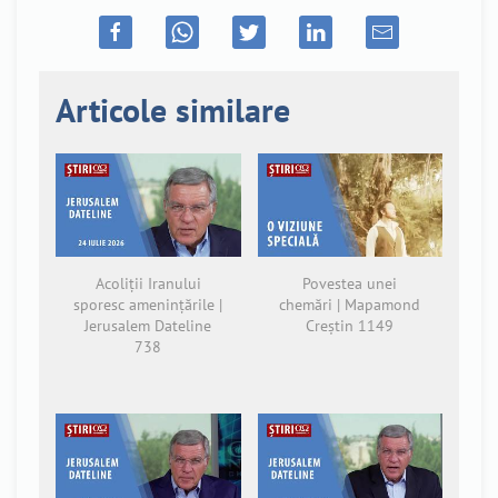
Articole similare
Acoliții Iranului
Povestea unei
sporesc amenințările |
chemări | Mapamond
Jerusalem Dateline
Creștin 1149
738