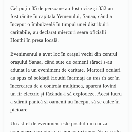
Cel puțin 85 de persoane au fost ucise și 332 au
fost rănite în capitala Yemenului, Sanaa, când a
început o îmbulzeală în timpul unei distribuiri
caritabile, au declarat miercuri seara oficialii
Houthi în presa locală.
Evenimentul a avut loc în orașul vechi din centrul
orașului Sanaa, când sute de oameni săraci s-au
adunat la un eveniment de caritate. Martorii oculari
au spus că soldații Houthi înarmați au tras în aer în
încercarea de a controla mulțimea, aparent lovind
un fir electric și făcându-l să explodeze. Acest lucru
a stârnit panică și oamenii au început să se calce în
picioare.
Un astfel de eveniment este posibil din cauza
conducerii corupte și a sărăciei extreme. Sanaa este