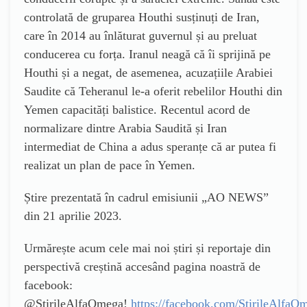
controlată de gruparea Houthi susținuți de Iran,
care în 2014 au înlăturat guvernul și au preluat
conducerea cu forța. Iranul neagă că îi sprijină pe
Houthi și a negat, de asemenea, acuzațiile Arabiei
Saudite că Teheranul le-a oferit rebelilor Houthi din
Yemen capacități balistice.
Recentul acord de
normalizare dintre Arabia Saudită și Iran
intermediat de China a adus speranțe că ar putea fi
realizat un plan de pace în Yemen.
Știre prezentată în cadrul emisiunii „AO NEWS”
din 21 aprilie 2023.
Urmărește acum cele mai noi știri și reportaje din
perspectivă creștină accesând pagina noastră de
facebook:
@StirileAlfaOmega!
https://facebook.com/StirileAlfaO