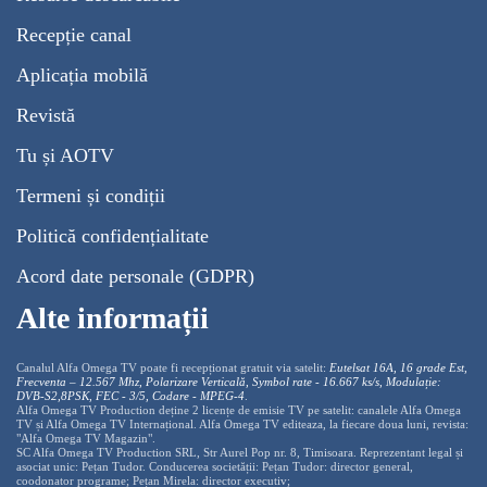
Recepție canal
Aplicația mobilă
Revistă
Tu și AOTV
Termeni și condiții
Politică confidențialitate
Acord date personale (GDPR)
Alte informații
Canalul Alfa Omega TV poate fi recepționat gratuit via satelit:
Eutelsat 16A, 16 grade Est,
Frecventa – 12.567 Mhz, Polarizare
Vertica
lă, Symbol rate - 16.667 ks/s, Modulație:
DVB-S2,8PSK, FEC - 3/5, Codare - MPEG-4
.
Alfa Omega TV Production deține 2 licențe de emisie TV pe satelit: canalele Alfa Omega
TV și Alfa Omega TV Internațional. Alfa Omega TV editeaza, la fiecare doua luni, revista:
"Alfa Omega TV Magazin".
SC Alfa Omega TV Production SRL, Str Aurel Pop nr. 8, Timisoara. Reprezentant legal și
asociat unic: Pețan Tudor. Conducerea societății: Pețan Tudor: director general,
coodonator programe; Pețan Mirela: director executiv;