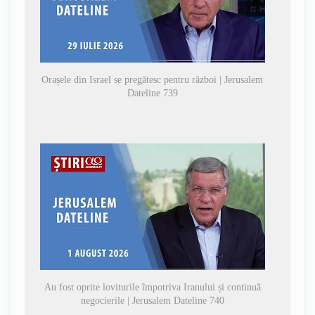
Orașele din Israel se pregătesc pentru război | Jerusalem
Dateline 739
Au fost oprite loviturile împotriva Iranului și continuă
negocierile | Jerusalem Dateline 740