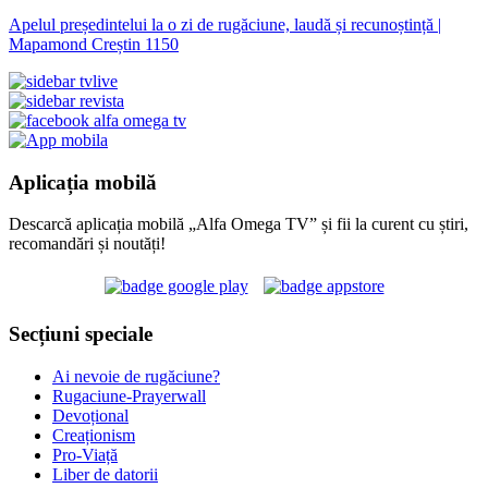
Apelul președintelui la o zi de rugăciune, laudă și recunoștință |
Mapamond Creștin 1150
Aplicația mobilă
Descarcă aplicația mobilă „Alfa Omega TV” și fii la curent cu știri,
recomandări și noutăți!
Secțiuni speciale
Ai nevoie de rugăciune?
Rugaciune-Prayerwall
Devoțional
Creaționism
Pro-Viață
Liber de datorii