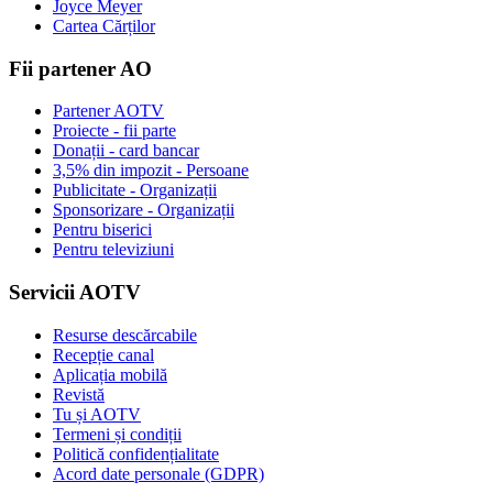
Joyce Meyer
Cartea Cărților
Fii partener AO
Partener AOTV
Proiecte - fii parte
Donații - card bancar
3,5% din impozit - Persoane
Publicitate - Organizații
Sponsorizare - Organizații
Pentru biserici
Pentru televiziuni
Servicii AOTV
Resurse descărcabile
Recepție canal
Aplicația mobilă
Revistă
Tu și AOTV
Termeni și condiții
Politică confidențialitate
Acord date personale (GDPR)