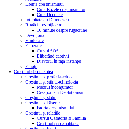
Esența creștinismului
Curs Bazele creștinismului
Curs Ucenicie
Intimitate cu Dumnezeu
Rugăciune-mijlocire
10 minute despre rugăciune
Devoțional
Vindecare
Eliberare
Cursul SOS
Eliberând captivii
Diavolul în fața instanței
Emoții
Creștinul și societatea
Creștinul și profesia-educația
Creștinul și știința-tehnologia
Mediul înconjurător
Creaționism-Evoluționism
Creștinul și statul
Creștinul și Biserica
Istoria creștinismului
Creștinul și relațiile
Cursul Căsătoria și Familia
Creștinul și sexualitatea
Creștinul și banii