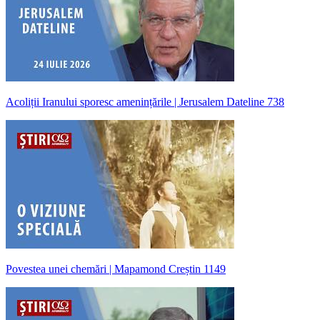
Acoliții Iranului sporesc amenințările | Jerusalem Dateline 738
Povestea unei chemări | Mapamond Creștin 1149