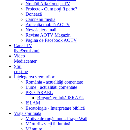
Noutăți Alfa Omega TV
Proiecte - Cum poți fi parte?
Donează
Campanii media
Aplicația mobilă AOTV
Newsletter email
Revista AOTV Magazin
Pagina de Facebook AOTV
Canal TV
live&emisiuni
Video
Mediacenter
Știri
creștine
Înțelegerea vremurilor
România - actualități comentate
Lume - actualități comentate
PRO-ISRAEL
Broșură gratuită ISRAEL
ISLAM
Escatologie - Interpretare biblică
Viața spirituală
Motive de rugăciune - PrayerWall
Mărturii - vieți în lumină
Mântuire