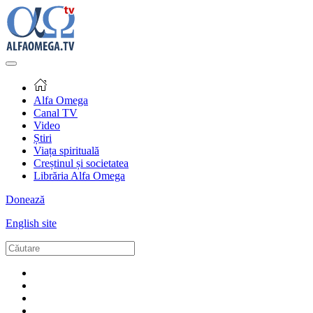
Alfa Omega
Canal TV
Video
Știri
Viața spirituală
Creștinul și societatea
Librăria Alfa Omega
Donează
English site