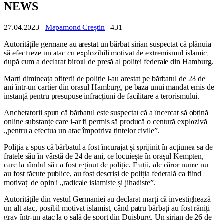
NEWS
27.04.2023
Mapamond Creștin
431
Autoritățile germane au arestat un bărbat sirian suspectat că plănuia
să efectueze un atac cu explozibili motivat de extremismul islamic,
după cum a declarat biroul de presă al poliței federale din Hamburg.
Marți dimineața ofițerii de poliție l-au arestat pe bărbatul de 28 de
ani într-un cartier din orașul Hamburg, pe baza unui mandat emis de
instanță pentru presupuse infracțiuni de facilitare a terorismului.
Anchetatorii spun că bărbatul este suspectat că a încercat să obțină
online substanțe care i-ar fi permis să producă o centură explozivă
„pentru a efectua un atac împotriva țintelor civile”.
Poliția a spus că bărbatul a fost încurajat și sprijinit în acțiunea sa de
fratele său în vârstă de 24 de ani, ce locuiește în orașul Kempten,
care la rândul său a fost reținut de poliție. Frații, ale căror nume nu
au fost făcute publice, au fost descriși de poliția federală ca fiind
motivați de opinii „radicale islamiste și jihadiste”.
Autoritățile din vestul Germaniei au declarat marți că investighează
un alt atac, posibil motivat islamist, când patru bărbați au fost răniți
grav într-un atac la o sală de sport din Duisburg. Un sirian de 26 de