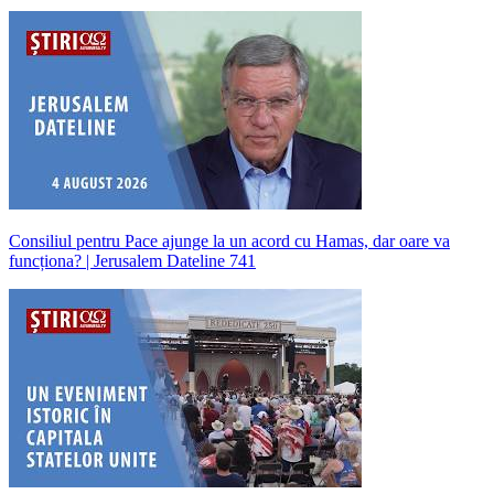
Consiliul pentru Pace ajunge la un acord cu Hamas, dar oare va
funcționa? | Jerusalem Dateline 741