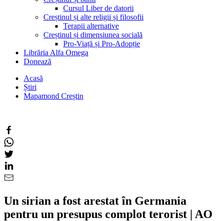
Cursul Liber de datorii
Creștinul și alte religii și filosofii
Terapii alternative
Creștinul și dimensiunea socială
Pro-Viață și Pro-Adopție
Librăria Alfa Omega
Donează
Acasă
Știri
Mapamond Creștin
Un sirian a fost arestat în Germania
pentru un presupus complot terorist | AO