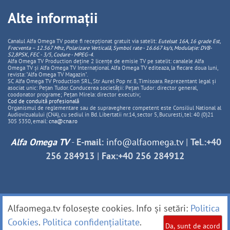
Alte informații
Canalul Alfa Omega TV poate fi recepționat gratuit via satelit:
Eutelsat 16A, 16 grade Est,
Frecventa – 12.567 Mhz, Polarizare
Vertica
lă, Symbol rate - 16.667 ks/s, Modulație: DVB-
S2,8PSK, FEC - 3/5, Codare - MPEG-4
.
Alfa Omega TV Production deține 2 licențe de emisie TV pe satelit: canalele Alfa
Omega TV și Alfa Omega TV Internațional. Alfa Omega TV editeaza, la fiecare doua luni,
revista: "Alfa Omega TV Magazin".
SC Alfa Omega TV Production SRL, Str Aurel Pop nr. 8, Timisoara. Reprezentant legal și
asociat unic: Pețan Tudor. Conducerea societății: Pețan Tudor: director general,
coodonator programe; Pețan Mirela: director executiv;
Cod de conduită profesională
Organismul de reglementare sau de supraveghere competent este Consiliul National al
Audiovizualului (CNA), cu sediul in Bd. Libertatii nr.14, sector 5, Bucuresti, tel: 40 (0)21
305 5350, email:
cna@cna.ro
Alfa Omega TV
-
E-mail:
info@alfaomega.tv
|
Tel.:+40
256 284913
|
Fax:+40 256 284912
Alfaomega.tv folosește cookies. Info și setări:
Politica
Cookies
.
Politica confidențialitate
.
Da, sunt de acord