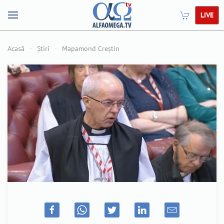
LIVE
Acasă
Știri
Mapamond Creștin