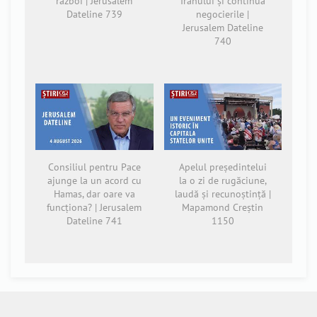
război | Jerusalem
Iranului și continuă
Dateline 739
negocierile |
Jerusalem Dateline
740
Consiliul pentru Pace
Apelul președintelui
ajunge la un acord cu
la o zi de rugăciune,
Hamas, dar oare va
laudă și recunoștință |
funcționa? | Jerusalem
Mapamond Creștin
Dateline 741
1150