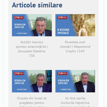
Articole similare
Acoliții Iranului
Povestea unei
sporesc amenințările |
chemări | Mapamond
Jerusalem Dateline
Creștin 1149
738
Orașele din Israel se
Au fost oprite
pregătesc pentru
loviturile împotriva