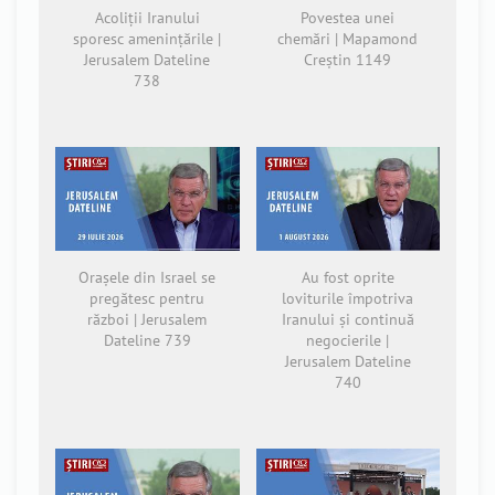
Acoliții Iranului
Povestea unei
sporesc amenințările |
chemări | Mapamond
Jerusalem Dateline
Creștin 1149
738
Orașele din Israel se
Au fost oprite
pregătesc pentru
loviturile împotriva
război | Jerusalem
Iranului și continuă
Dateline 739
negocierile |
Jerusalem Dateline
740