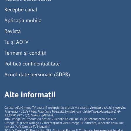
Recepție canal
Aplicația mobilă
Revistă
Tu și AOTV
Termeni și condiții
Politică confidențialitate
Acord date personale (GDPR)
Alte informații
Canalul Alfa Omega TV poate fi recepționat gratuit via satelit:
Eutelsat 16A, 16 grade Est,
Frecventa – 12.567 Mhz, Polarizare
Vertica
lă, Symbol rate - 16.667 ks/s, Modulație: DVB-
S2,8PSK, FEC - 3/5, Codare - MPEG-4
.
Alfa Omega TV Production deține 2 licențe de emisie TV pe satelit: canalele Alfa
Omega TV și Alfa Omega TV Internațional. Alfa Omega TV editeaza, la fiecare doua luni,
revista: "Alfa Omega TV Magazin".
SC Alfa Omega TV Production SRL, Str Aurel Pop nr. 8, Timisoara. Reprezentant legal și