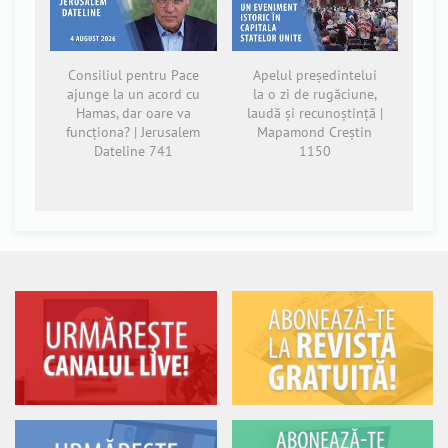
Consiliul pentru Pace
Apelul președintelui
ajunge la un acord cu
la o zi de rugăciune,
Hamas, dar oare va
laudă și recunoștință |
funcționa? | Jerusalem
Mapamond Creștin
Dateline 741
1150