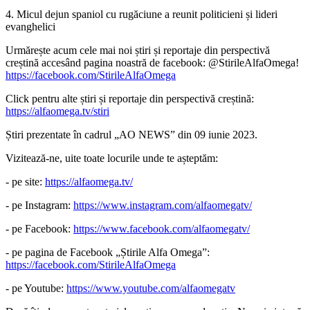
4. Micul dejun spaniol cu rugăciune a reunit politicieni și lideri
evanghelici
Urmărește acum cele mai noi știri și reportaje din perspectivă
creștină accesând pagina noastră de facebook: @StirileAlfaOmega!
https://facebook.com/StirileAlfaOmega
Click pentru alte știri și reportaje din perspectivă creștină:
https://alfaomega.tv/stiri
Știri prezentate în cadrul „AO NEWS” din 09 iunie 2023.
Vizitează-ne, uite toate locurile unde te așteptăm:
- pe site:
https://alfaomega.tv/
- pe Instagram:
https://www.instagram.com/alfaomegatv/
- pe Facebook:
https://www.facebook.com/alfaomegatv/
- pe pagina de Facebook „Știrile Alfa Omega”:
https://facebook.com/StirileAlfaOmega
- pe Youtube:
https://www.youtube.com/alfaomegatv