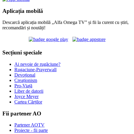
Aplicația mobilă
Descarcă aplicația mobilă „Alfa Omega TV” și fii la curent cu știri,
recomandări și noutăți!
Secțiuni speciale
Ai nevoie de rugăciune?
Rugaciune-Prayerwall
Devoțional
Creaționism
Pro-Viață
Liber de datorii
Joyce Meyer
Cartea Cărților
Fii partener AO
Partener AOTV
Proiecte - fii parte