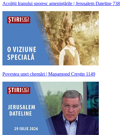
Acoliții Iranului sporesc amenințările | Jerusalem Dateline 738
Povestea unei chemări | Mapamond Creștin 1149