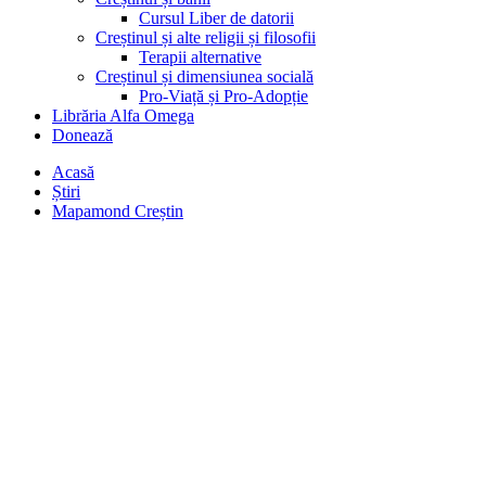
Cursul Liber de datorii
Creștinul și alte religii și filosofii
Terapii alternative
Creștinul și dimensiunea socială
Pro-Viață și Pro-Adopție
Librăria Alfa Omega
Donează
Acasă
Știri
Mapamond Creștin