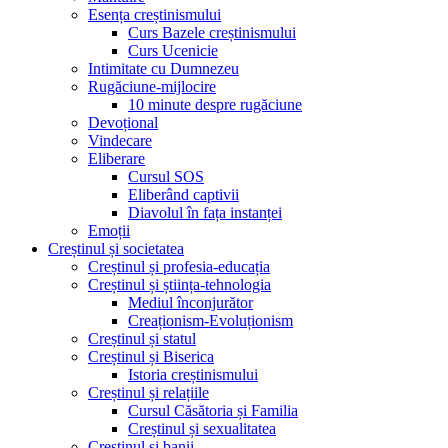
Esența creștinismului
Curs Bazele creștinismului
Curs Ucenicie
Intimitate cu Dumnezeu
Rugăciune-mijlocire
10 minute despre rugăciune
Devoțional
Vindecare
Eliberare
Cursul SOS
Eliberând captivii
Diavolul în fața instanței
Emoții
Creștinul și societatea
Creștinul și profesia-educația
Creștinul și știința-tehnologia
Mediul înconjurător
Creaționism-Evoluționism
Creștinul și statul
Creștinul și Biserica
Istoria creștinismului
Creștinul și relațiile
Cursul Căsătoria și Familia
Creștinul și sexualitatea
Creștinul și banii