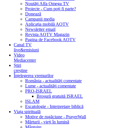
Noutăți Alfa Omega TV
Proiecte - Cum poți fi parte?
Donează
Campanii media
Aplicația mobilă AOTV
Newsletter email
Revista AOTV Magazin
Pagina de Facebook AOTV
Canal TV
live&emisiuni
Video
Mediacenter
Știri
creștine
Înțelegerea vremurilor
România - actualități comentate
Lume - actualități comentate
PRO-ISRAEL
Broșură gratuită ISRAEL
ISLAM
Escatologie - Interpretare biblică
Viața spirituală
Motive de rugăciune - PrayerWall
Mărturii - vieți în lumină
Mântuire