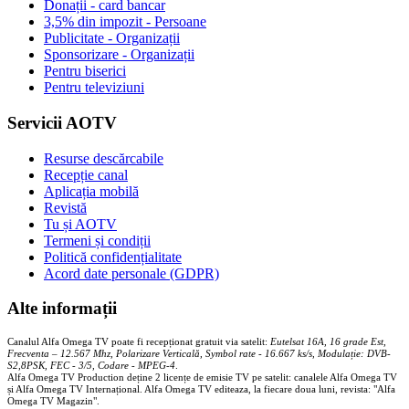
Donații - card bancar
3,5% din impozit - Persoane
Publicitate - Organizații
Sponsorizare - Organizații
Pentru biserici
Pentru televiziuni
Servicii AOTV
Resurse descărcabile
Recepție canal
Aplicația mobilă
Revistă
Tu și AOTV
Termeni și condiții
Politică confidențialitate
Acord date personale (GDPR)
Alte informații
Canalul Alfa Omega TV poate fi recepționat gratuit via satelit:
Eutelsat 16A, 16 grade Est,
Frecventa – 12.567 Mhz, Polarizare
Vertica
lă, Symbol rate - 16.667 ks/s, Modulație: DVB-
S2,8PSK, FEC - 3/5, Codare - MPEG-4
.
Alfa Omega TV Production deține 2 licențe de emisie TV pe satelit: canalele Alfa Omega TV
și Alfa Omega TV Internațional. Alfa Omega TV editeaza, la fiecare doua luni, revista: "Alfa
Omega TV Magazin".