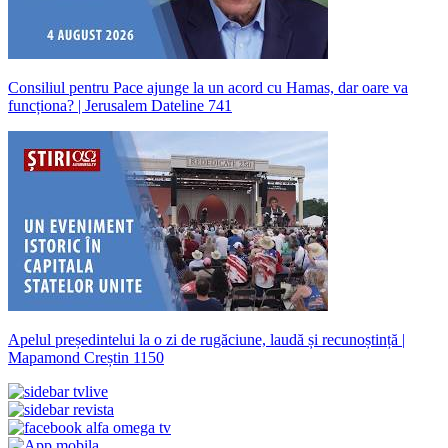
Consiliul pentru Pace ajunge la un acord cu Hamas, dar oare va
funcționa? | Jerusalem Dateline 741
Apelul președintelui la o zi de rugăciune, laudă și recunoștință |
Mapamond Creștin 1150