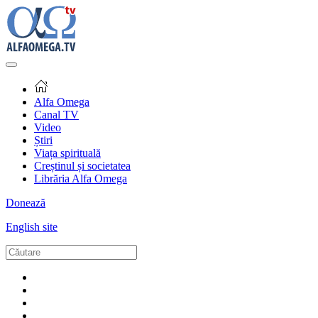
Alfa Omega
Canal TV
Video
Știri
Viața spirituală
Creștinul și societatea
Librăria Alfa Omega
Donează
English site