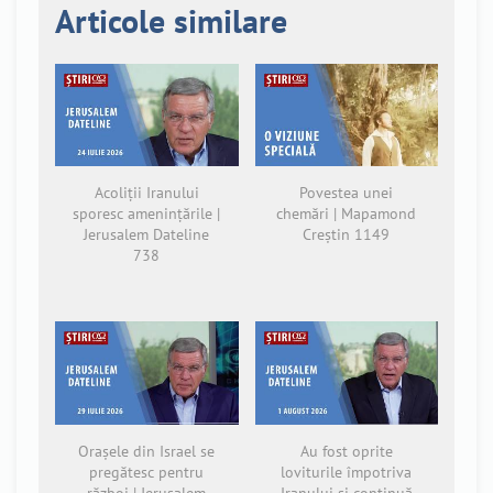
Articole similare
Acoliții Iranului
Povestea unei
sporesc amenințările |
chemări | Mapamond
Jerusalem Dateline
Creștin 1149
738
Orașele din Israel se
Au fost oprite
pregătesc pentru
loviturile împotriva
război | Jerusalem
Iranului și continuă