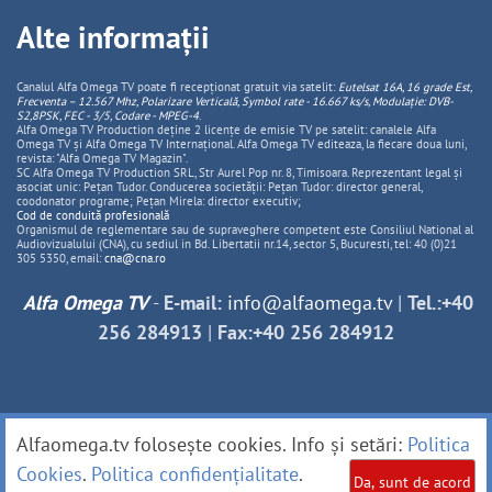
Alte informații
Canalul Alfa Omega TV poate fi recepționat gratuit via satelit:
Eutelsat 16A, 16 grade Est,
Frecventa – 12.567 Mhz, Polarizare
Vertica
lă, Symbol rate - 16.667 ks/s, Modulație: DVB-
S2,8PSK, FEC - 3/5, Codare - MPEG-4
.
Alfa Omega TV Production deține 2 licențe de emisie TV pe satelit: canalele Alfa
Omega TV și Alfa Omega TV Internațional. Alfa Omega TV editeaza, la fiecare doua luni,
revista: "Alfa Omega TV Magazin".
SC Alfa Omega TV Production SRL, Str Aurel Pop nr. 8, Timisoara. Reprezentant legal și
asociat unic: Pețan Tudor. Conducerea societății: Pețan Tudor: director general,
coodonator programe; Pețan Mirela: director executiv;
Cod de conduită profesională
Organismul de reglementare sau de supraveghere competent este Consiliul National al
Audiovizualului (CNA), cu sediul in Bd. Libertatii nr.14, sector 5, Bucuresti, tel: 40 (0)21
305 5350, email:
cna@cna.ro
Alfa Omega TV
-
E-mail:
info@alfaomega.tv
|
Tel.:+40
256 284913
|
Fax:+40 256 284912
Alfaomega.tv folosește cookies. Info și setări:
Politica
Cookies
.
Politica confidențialitate
.
Da, sunt de acord