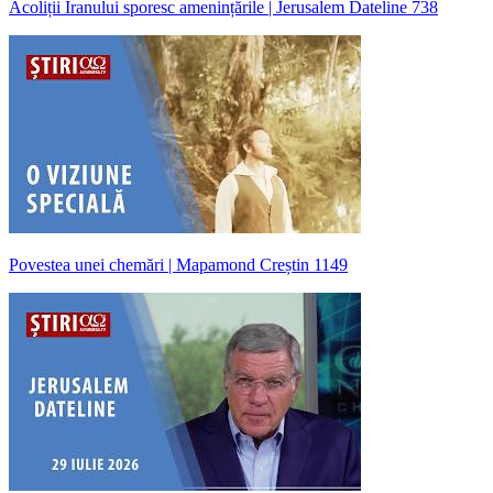
Acoliții Iranului sporesc amenințările | Jerusalem Dateline 738
Povestea unei chemări | Mapamond Creștin 1149