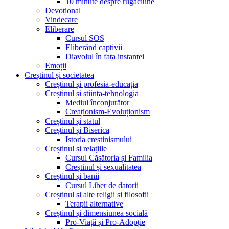
10 minute despre rugăciune
Devoțional
Vindecare
Eliberare
Cursul SOS
Eliberând captivii
Diavolul în fața instanței
Emoții
Creștinul și societatea
Creștinul și profesia-educația
Creștinul și știința-tehnologia
Mediul înconjurător
Creaționism-Evoluționism
Creștinul și statul
Creștinul și Biserica
Istoria creștinismului
Creștinul și relațiile
Cursul Căsătoria și Familia
Creștinul și sexualitatea
Creștinul și banii
Cursul Liber de datorii
Creștinul și alte religii și filosofii
Terapii alternative
Creștinul și dimensiunea socială
Pro-Viață și Pro-Adopție