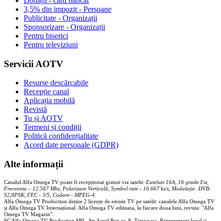
Donații - card bancar
3,5% din impozit - Persoane
Publicitate - Organizații
Sponsorizare - Organizații
Pentru biserici
Pentru televiziuni
Servicii AOTV
Resurse descărcabile
Recepție canal
Aplicația mobilă
Revistă
Tu și AOTV
Termeni și condiții
Politică confidențialitate
Acord date personale (GDPR)
Alte informații
Canalul Alfa Omega TV poate fi recepționat gratuit via satelit:
Eutelsat 16A, 16 grade Est,
Frecventa – 12.567 Mhz, Polarizare
Vertica
lă, Symbol rate - 16.667 ks/s, Modulație: DVB-
S2,8PSK, FEC - 3/5, Codare - MPEG-4
.
Alfa Omega TV Production deține 2 licențe de emisie TV pe satelit: canalele Alfa Omega TV
și Alfa Omega TV Internațional. Alfa Omega TV editeaza, la fiecare doua luni, revista: "Alfa
Omega TV Magazin".
SC Alfa Omega TV Production SRL, Str Aurel Pop nr. 8, Timisoara. Reprezentant legal și