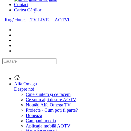
Contact
Cartea Cărților
Rugăciune
TV LIVE
AOTVi
Alfa Omega
Despre noi
Cine suntem și ce facem
Ce spun alții despre AOTV
Noutăți Alfa Omega TV
Proiecte - Cum poți fi parte?
Donează
Campanii media
Aplicația mobilă AOTV