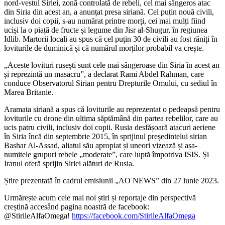
nord-vestul Siriei, zonă controlată de rebeli, cel mai sângeros atac
din Siria din acest an, a anunțat presa siriană. Cel puțin nouă civili,
inclusiv doi copii, s-au numărat printre morți, cei mai mulți fiind
uciși la o piață de fructe și legume din Jisr al-Shugur, în regiunea
Idlib. Martorii locali au spus că cel puțin 30 de civili au fost răniți în
loviturile de duminică și că numărul morților probabil va crește.
„
Aceste lovituri rusești sunt cele mai sângeroase din Siria în acest an
și reprezintă un masacru”, a declarat Rami Abdel Rahman, care
conduce Observatorul Sirian pentru Drepturile Omului, cu sediul în
Marea Britanie.
Aramata siriană a spus că loviturile au reprezentat o pedeapsă pentru
loviturile cu drone din ultima săptămână din partea rebelilor, care au
ucis patru civili, inclusiv doi copii. Rusia desfășoară atacuri aeriene
în Siria încă din septembrie 2015, în sprijinul președintelui sirian
Bashar Al-Assad, aliatul său apropiat și uneori vizează și așa-
numitele grupuri rebele „moderate”, care luptă împotriva ISIS. Și
Iranul oferă sprijin Siriei alături de Rusia.
Știre prezentată în cadrul emisiunii „AO NEWS” din 27 iunie 2023.
Urmărește acum cele mai noi știri și reportaje din perspectivă
creștină accesând pagina noastră de facebook:
@StirileAlfaOmega!
https://facebook.com/StirileAlfaOmega