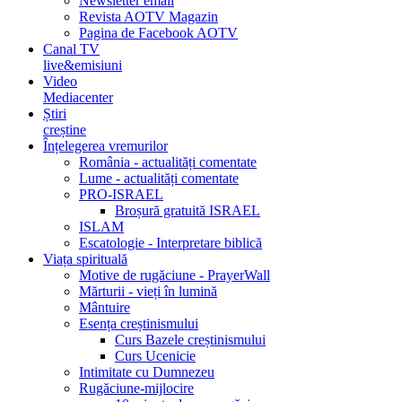
Newsletter email
Revista AOTV Magazin
Pagina de Facebook AOTV
Canal TV
live&emisiuni
Video
Mediacenter
Știri
creștine
Înțelegerea vremurilor
România - actualități comentate
Lume - actualități comentate
PRO-ISRAEL
Broșură gratuită ISRAEL
ISLAM
Escatologie - Interpretare biblică
Viața spirituală
Motive de rugăciune - PrayerWall
Mărturii - vieți în lumină
Mântuire
Esența creștinismului
Curs Bazele creștinismului
Curs Ucenicie
Intimitate cu Dumnezeu
Rugăciune-mijlocire