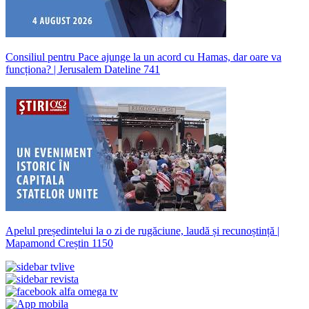
Consiliul pentru Pace ajunge la un acord cu Hamas, dar oare va
funcționa? | Jerusalem Dateline 741
Apelul președintelui la o zi de rugăciune, laudă și recunoștință |
Mapamond Creștin 1150