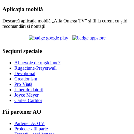
Aplicația mobilă
Descarcă aplicația mobilă „Alfa Omega TV” și fii la curent cu știri,
recomandări și noutăți!
Secțiuni speciale
Ai nevoie de rugăciune?
Rugaciune-Prayerwall
Devoțional
Creaționism
Pro-Viață
Liber de datorii
Joyce Meyer
Cartea Cărților
Fii partener AO
Partener AOTV
Proiecte - fii parte