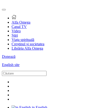
Alfa Omega
Canal TV
Video
Știri
Viața spirituală
Creștinul și societatea
Librăria Alfa Omega
Donează
English site
in English