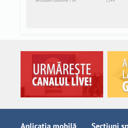
Jerusalem Dateline 738
1149
Aplicația mobilă
Secțiuni s