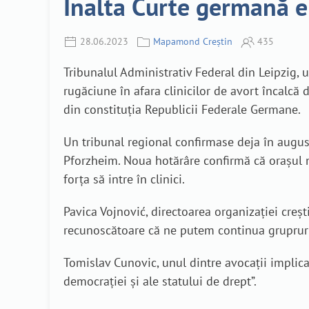
Înalta Curte germană e
28.06.2023
Mapamond Creștin
435
Tribunalul Administrativ Federal din Leipzig, 
rugăciune în afara clinicilor de avort încalcă
din constituția Republicii Federale Germane.
Un tribunal regional confirmase deja în august
Pforzheim. Noua hotărâre confirmă că orașul 
forța să intre în clinici.
Pavica Vojnović, directoarea organizației creș
recunoscătoare că ne putem continua grupruril
Tomislav Cunovic, unul dintre avocații implicaț
democrației și ale statului de drept”.