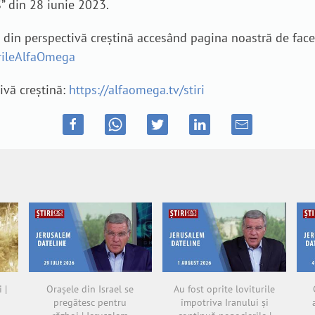
” din 28 iunie 2023.
e din perspectivă creștină accesând pagina noastră de fac
irileAlfaOmega
tivă creștină:
https://alfaomega.tv/stiri
 |
Orașele din Israel se
Au fost oprite loviturile
pregătesc pentru
împotriva Iranului și