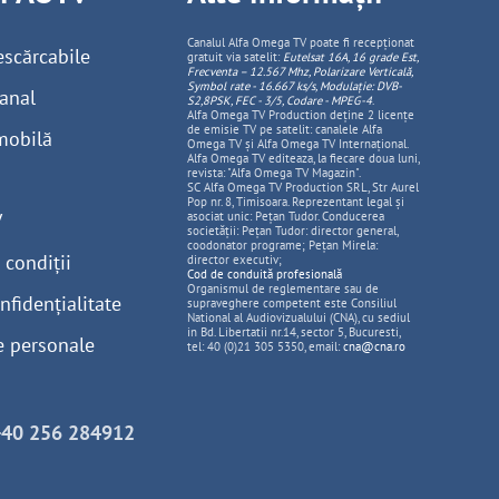
Canalul Alfa Omega TV poate fi recepționat
escărcabile
gratuit via satelit:
Eutelsat 16A, 16 grade Est,
Frecventa – 12.567 Mhz, Polarizare
Vertica
lă,
Symbol rate - 16.667 ks/s, Modulație: DVB-
anal
S2,8PSK, FEC - 3/5, Codare - MPEG-4
.
Alfa Omega TV Production deține 2 licențe
de emisie TV pe satelit: canalele Alfa
mobilă
Omega TV și Alfa Omega TV Internațional.
Alfa Omega TV editeaza, la fiecare doua luni,
revista: "Alfa Omega TV Magazin".
SC Alfa Omega TV Production SRL, Str Aurel
Pop nr. 8, Timisoara. Reprezentant legal și
V
asociat unic: Pețan Tudor. Conducerea
societății: Pețan Tudor: director general,
coodonator programe; Pețan Mirela:
 condiții
director executiv;
Cod de conduită profesională
Organismul de reglementare sau de
nfidențialitate
supraveghere competent este Consiliul
National al Audiovizualului (CNA), cu sediul
in Bd. Libertatii nr.14, sector 5, Bucuresti,
e personale
tel: 40 (0)21 305 5350, email:
cna@cna.ro
+40 256 284912