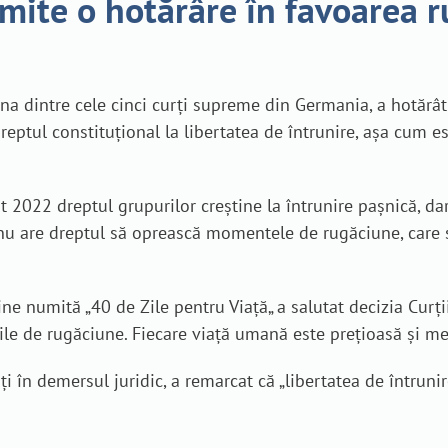
mite o hotărâre în favoarea 
una dintre cele cinci curți supreme din Germania, a hotăr
 dreptul constituțional la libertatea de întrunire, așa cum
 2022 dreptul grupurilor creștine la întrunire pașnică, dar
nu are dreptul să oprească momentele de rugăciune, care 
tine numită „40 de Zile pentru Viață„ a salutat decizia Cu
e de rugăciune. Fiecare viață umană este prețioasă și meri
i în demersul juridic, a remarcat că „libertatea de întruni