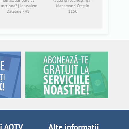
Hamas, dar oare va
laudă și recunoștință |
funcționa? | Jerusalem
Mapamond Creștin
Dateline 741
1150
ii AOTV
Alte informații