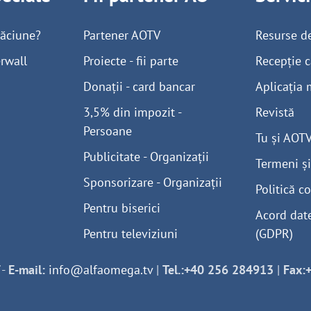
găciune?
Partener AOTV
Resurse d
rwall
Proiecte - fii parte
Recepție c
Donații - card bancar
Aplicația 
3,5% din impozit -
Revistă
Persoane
Tu și AOT
Publicitate - Organizații
Termeni și
Sponsorizare - Organizații
Politică co
Pentru biserici
Acord dat
Pentru televiziuni
(GDPR)
-
E-mail:
info@alfaomega.tv
|
Tel.:+40 256 284913
|
Fax: