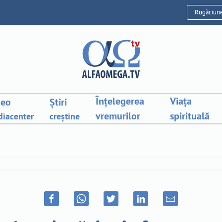
Rugăciun
Înțelegerea
Viața
deo
Știri
vremurilor
spirituală
iacenter
creștine