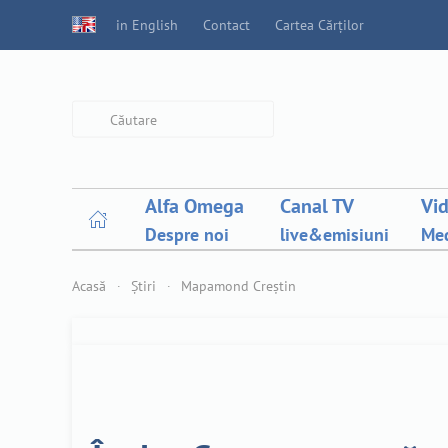
in English
Contact
Cartea Cărților
Type 2 or more characters for
results.
Alfa Omega
Canal TV
Vi
Despre noi
live&emisiuni
Med
Acasă
Știri
Mapamond Creștin