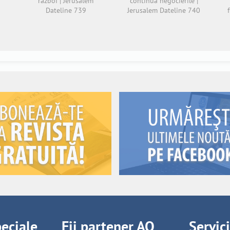
război | Jerusalem
continuă negocierile |
Dateline 739
Jerusalem Dateline 740
peciale
Fii partener AO
Servic