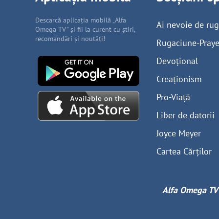
Descarcă aplicația mobilă „Alfa
Ai nevoie de ru
Omega TV” și fii la curent cu știri,
recomandări și noutăți!
Rugaciune-Praye
Devoțional
Creaționism
Pro-Viață
Liber de datorii
Joyce Meyer
Cartea Cărților
Alfa Omega TV