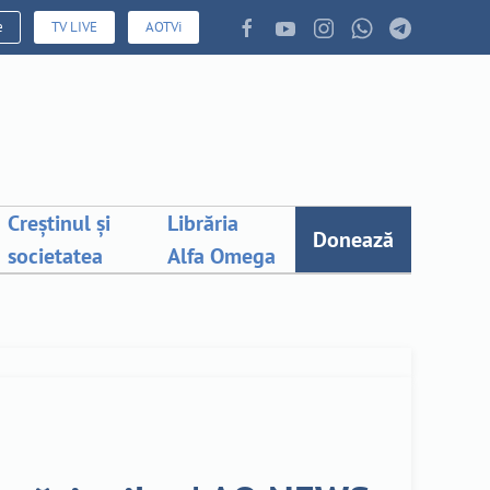
e
TV LIVE
AOTVi
Creștinul și
Librăria
Donează
societatea
Alfa Omega