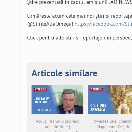
Știre prezentată în cadrul emisiunii „AO NEWS
Urmărește acum cele mai noi știri și reportaj
@StirileAlfaOmega!
https://facebook.com/St
Click pentru alte știri și reportaje din perspec
Articole similare
Acoliții Iranului sporesc
Povestea unei chemări
amenințările |
Mapamond Creștin