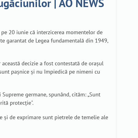
rugăciunilor | AO NEWS
ât pe 20 iunie că interzicerea momentelor de
 este garantat de Legea fundamentală din 1949,
 această decizie a fost contestată de orașul
sunt pașnice și nu împiedică pe nimeni cu
rții Supreme germane, spunând, cităm: „Sunt
tă protecție".
re și de exprimare sunt pietrele de temelie ale