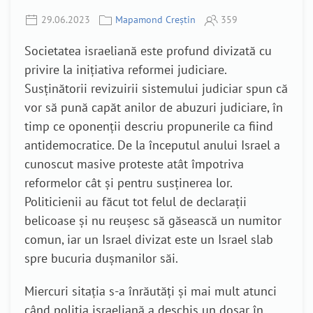
29.06.2023
Mapamond Creștin
359
Societatea israeliană este profund divizată cu
privire la inițiativa reformei judiciare.
Susținătorii revizuirii sistemului judiciar spun că
vor să pună capăt anilor de abuzuri judiciare, în
timp ce oponenții descriu propunerile ca fiind
antidemocratice. De la începutul anului Israel a
cunoscut masive proteste atât împotriva
reformelor cât și pentru susținerea lor.
Politicienii au făcut tot felul de declarații
belicoase și nu reușesc să găsească un numitor
comun, iar un Israel divizat este un Israel slab
spre bucuria dușmanilor săi.
Miercuri sitația s-a înrăutăți și mai mult atunci
când poliția israeliană a deschis un dosar în