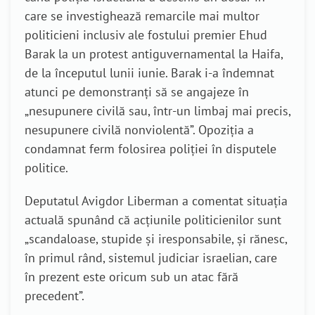
care se investighează remarcile mai multor
politicieni inclusiv ale fostului premier Ehud
Barak la un protest antiguvernamental la Haifa,
de la începutul lunii iunie. Barak i-a îndemnat
atunci pe demonstranți să se angajeze în
„nesupunere civilă sau, într-un limbaj mai precis,
nesupunere civilă nonviolentă”. Opoziția a
condamnat ferm folosirea poliției în disputele
politice.
Deputatul Avigdor Liberman a comentat situația
actuală spunând că acțiunile politicienilor sunt
„scandaloase, stupide și iresponsabile, și rănesc,
în primul rând, sistemul judiciar israelian, care
în prezent este oricum sub un atac fără
precedent”.