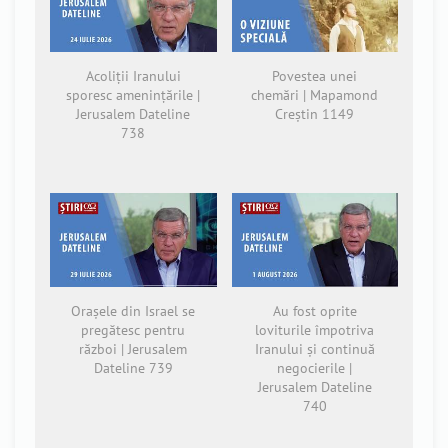
Acoliții Iranului
Povestea unei
sporesc amenințările |
chemări | Mapamond
Jerusalem Dateline
Creștin 1149
738
Orașele din Israel se
Au fost oprite
pregătesc pentru
loviturile împotriva
război | Jerusalem
Iranului și continuă
Dateline 739
negocierile |
Jerusalem Dateline
740