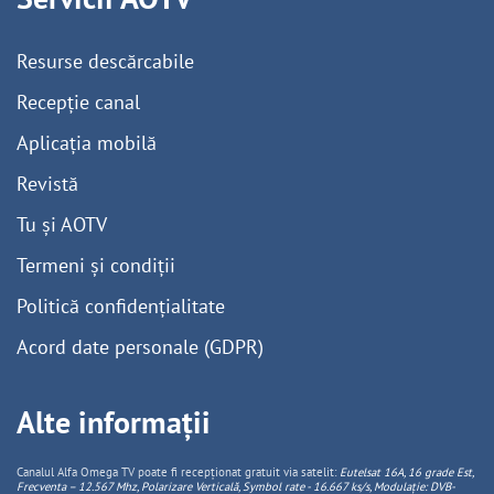
Resurse descărcabile
Recepție canal
Aplicația mobilă
Revistă
Tu și AOTV
Termeni și condiții
Politică confidențialitate
Acord date personale (GDPR)
Alte informații
Canalul Alfa Omega TV poate fi recepționat gratuit via satelit:
Eutelsat 16A, 16 grade Est,
Frecventa – 12.567 Mhz, Polarizare
Vertica
lă, Symbol rate - 16.667 ks/s, Modulație: DVB-