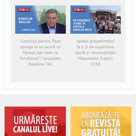
Consiliul pentru Pace
Apelul președintelui
ajunge la un acord cu
la o zi de rugăciune,
Hamas, dar oare va
laudă și recunoștință |
funcționa? | Jerusalem
Mapamond Creștin
Dateline 741
1150