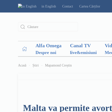
in English
Contact
Cartea Cărților
Alfa Omega
Canal TV
Vi
Despre noi
live&emisiuni
Med
Acasă
Știri
Mapamond Creștin
Malta va permite avortu