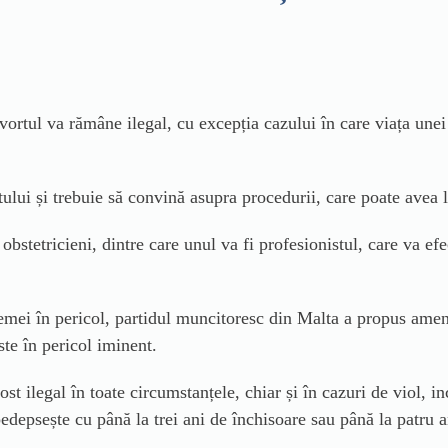
ortul va rămâne ilegal, cu excepția cazului în care viața une
ului și trebuie să convină asupra procedurii, care poate avea l
stetricieni, dintre care unul va fi profesionistul, care va efec
emei în pericol, partidul muncitoresc din Malta a propus ame
ste în pericol iminent.
st ilegal în toate circumstanțele, chiar și în cazuri de viol, in
pedepsește cu până la trei ani de închisoare sau până la patru 