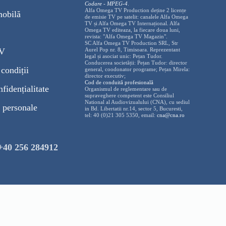
Codare - MPEG-4
.
Alfa Omega TV Production deține 2 licențe
mobilă
de emisie TV pe satelit: canalele Alfa Omega
TV și Alfa Omega TV Internațional. Alfa
Omega TV editeaza, la fiecare doua luni,
revista: "Alfa Omega TV Magazin".
SC Alfa Omega TV Production SRL, Str
TV
Aurel Pop nr. 8, Timisoara. Reprezentant
legal și asociat unic: Pețan Tudor.
Conducerea societății: Pețan Tudor: director
condiții
general, coodonator programe; Pețan Mirela:
director executiv;
Cod de conduită profesională
nfidențialitate
Organismul de reglementare sau de
supraveghere competent este Consiliul
National al Audiovizualului (CNA), cu sediul
 personale
in Bd. Libertatii nr.14, sector 5, Bucuresti,
tel: 40 (0)21 305 5350, email:
cna@cna.ro
+40 256 284912