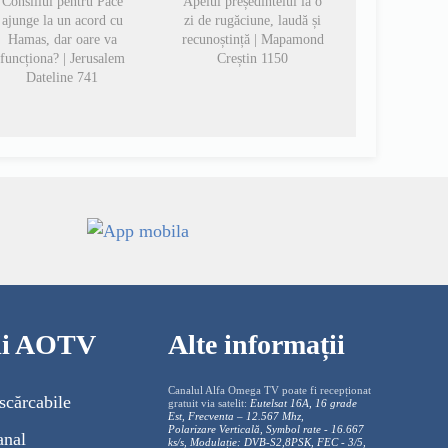
Consiliul pentru Pace
Apelul președintelui la o
ajunge la un acord cu
zi de rugăciune, laudă și
Hamas, dar oare va
recunoștință | Mapamond
funcționa? | Jerusalem
Creștin 1150
Dateline 741
cii AOTV
Alte informații
Canalul Alfa Omega TV poate fi recepționat
scărcabile
gratuit via satelit:
Eutelsat 16A, 16 grade
Est, Frecventa – 12.567 Mhz,
Polarizare
Vertica
lă, Symbol rate - 16.667
anal
ks/s, Modulație: DVB-S2,8PSK, FEC - 3/5,