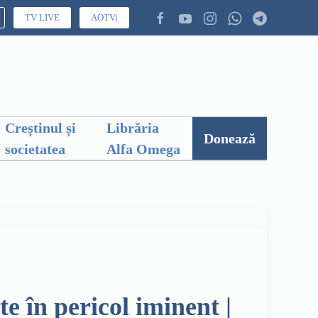
TV LIVE
AOTVi
Creștinul și
Librăria
Donează
societatea
Alfa Omega
e în pericol iminent |