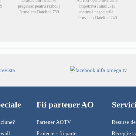
|
Orașele din Israel se
Au fost oprite loviturile
49
pregătesc pentru război |
împotriva Iranului și
Jerusalem Dateline 739
continuă negocierile |
Jerusalem Dateline 740
eciale
Fii partener AO
Servi
ăciune?
Partener AOTV
Resurse de
rwall
Proiecte - fii parte
Recepție c