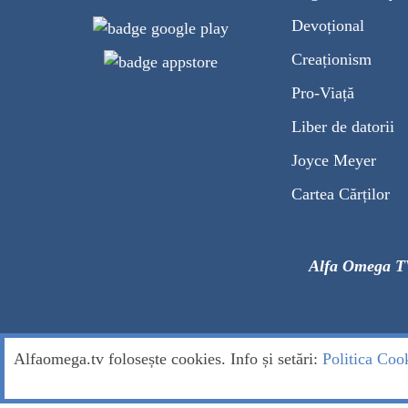
Devoțional
Creaționism
Pro-Viață
Liber de datorii
Joyce Meyer
Cartea Cărților
Alfa Omega T
Alfaomega.tv folosește cookies. Info și setări:
Politica Coo