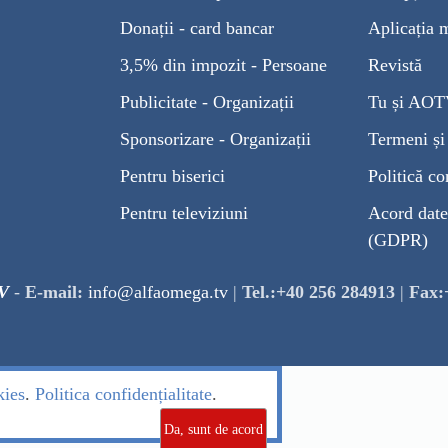
Donații - card bancar
Aplicația 
3,5% din impozit - Persoane
Revistă
Publicitate - Organizații
Tu și AO
Sponsorizare - Organizații
Termeni și 
Pentru biserici
Politică co
Pentru televiziuni
Acord date
(GDPR)
V
-
E-mail:
info@alfaomega.tv
|
Tel.:+40 256 284913
|
Fax:
kies
.
Politica confidențialitate
.
Da, sunt de acord