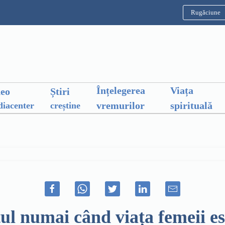
Rugăciune
Înțelegerea
Viața
deo
Știri
vremurilor
spirituală
iacenter
creștine
l numai când viața femeii est