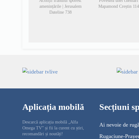
Acoliții Iranului sporesc
Povestea unei chemări 
amenințările | Jerusalem
Mapamond Creștin 11
Dateline 738
Aplicația mobilă
Secțiuni sp
Descarcă aplicația mobilă „Alfa
Ai nevoie de rug
Omega TV” și fii la curent cu știri,
recomandări și noutăți!
Rugaciune-Praye