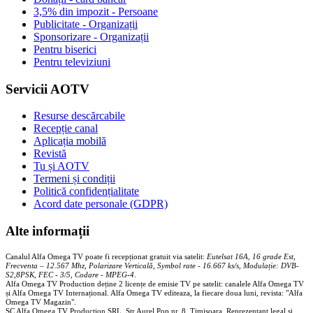
3,5% din impozit - Persoane
Publicitate - Organizații
Sponsorizare - Organizații
Pentru biserici
Pentru televiziuni
Servicii AOTV
Resurse descărcabile
Recepție canal
Aplicația mobilă
Revistă
Tu și AOTV
Termeni și condiții
Politică confidențialitate
Acord date personale (GDPR)
Alte informații
Canalul Alfa Omega TV poate fi recepționat gratuit via satelit:
Eutelsat 16A, 16 grade Est,
Frecventa – 12.567 Mhz, Polarizare
Vertica
lă, Symbol rate - 16.667 ks/s, Modulație: DVB-
S2,8PSK, FEC - 3/5, Codare - MPEG-4
.
Alfa Omega TV Production deține 2 licențe de emisie TV pe satelit: canalele Alfa Omega TV
și Alfa Omega TV Internațional. Alfa Omega TV editeaza, la fiecare doua luni, revista: "Alfa
Omega TV Magazin".
SC Alfa Omega TV Production SRL, Str Aurel Pop nr. 8, Timisoara. Reprezentant legal și