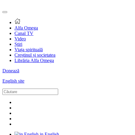
Alfa Omega
Canal TV
Video
Știri
Viața spirituală
Creștinul și societatea
Librăria Alfa Omega
Donează
English site
in English