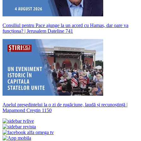
Consiliul pentru Pace ajunge la un acord cu Hamas, dar oare va
funcționa? | Jerusalem Dateline 741
Apelul președintelui la o zi de rugăciune, laudă și recunoștință |
Mapamond Creștin 1150