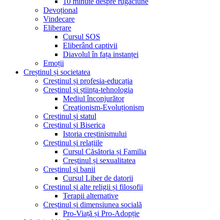
10 minute despre rugăciune
Devoțional
Vindecare
Eliberare
Cursul SOS
Eliberând captivii
Diavolul în fața instanței
Emoții
Creștinul și societatea
Creștinul și profesia-educația
Creștinul și știința-tehnologia
Mediul înconjurător
Creaționism-Evoluționism
Creștinul și statul
Creștinul și Biserica
Istoria creștinismului
Creștinul și relațiile
Cursul Căsătoria și Familia
Creștinul și sexualitatea
Creștinul și banii
Cursul Liber de datorii
Creștinul și alte religii și filosofii
Terapii alternative
Creștinul și dimensiunea socială
Pro-Viață și Pro-Adopție