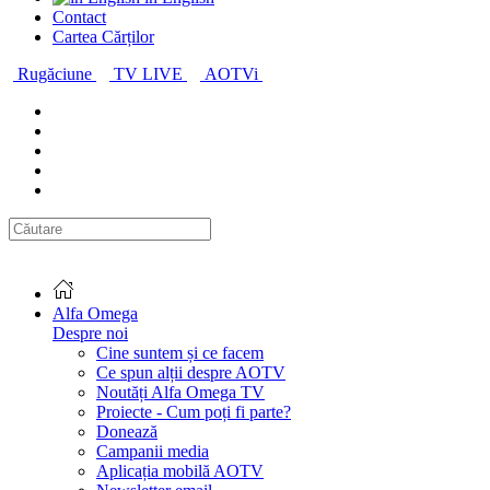
Contact
Cartea Cărților
Rugăciune
TV LIVE
AOTVi
Alfa Omega
Despre noi
Cine suntem și ce facem
Ce spun alții despre AOTV
Noutăți Alfa Omega TV
Proiecte - Cum poți fi parte?
Donează
Campanii media
Aplicația mobilă AOTV