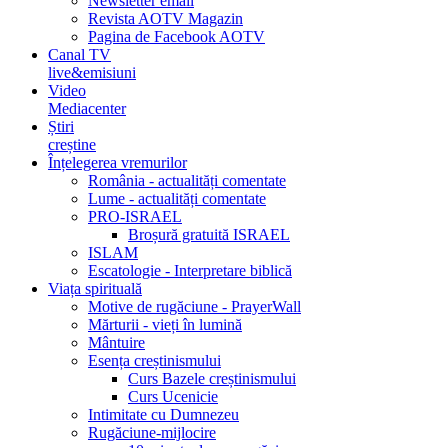
Newsletter email
Revista AOTV Magazin
Pagina de Facebook AOTV
Canal TV
live&emisiuni
Video
Mediacenter
Știri
creștine
Înțelegerea vremurilor
România - actualități comentate
Lume - actualități comentate
PRO-ISRAEL
Broșură gratuită ISRAEL
ISLAM
Escatologie - Interpretare biblică
Viața spirituală
Motive de rugăciune - PrayerWall
Mărturii - vieți în lumină
Mântuire
Esența creștinismului
Curs Bazele creștinismului
Curs Ucenicie
Intimitate cu Dumnezeu
Rugăciune-mijlocire