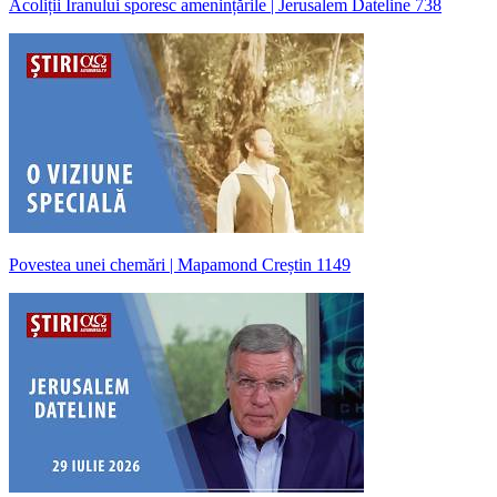
Acoliții Iranului sporesc amenințările | Jerusalem Dateline 738
Povestea unei chemări | Mapamond Creștin 1149