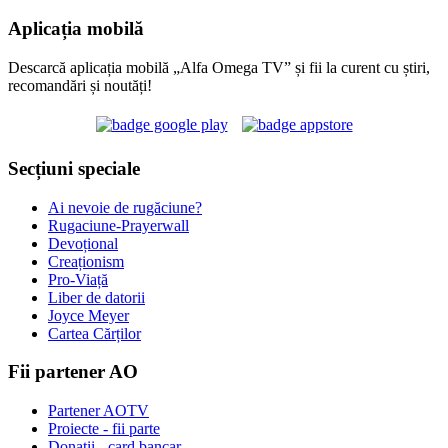
Aplicația mobilă
Descarcă aplicația mobilă „Alfa Omega TV” și fii la curent cu știri,
recomandări și noutăți!
Secțiuni speciale
Ai nevoie de rugăciune?
Rugaciune-Prayerwall
Devoțional
Creaționism
Pro-Viață
Liber de datorii
Joyce Meyer
Cartea Cărților
Fii partener AO
Partener AOTV
Proiecte - fii parte
Donații - card bancar