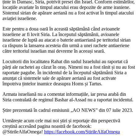
ținte în Damasc, Siria, potrivit presei din Israel. Conform estimărilor,
locațiile
avariate în timpul atacului erau depozite de arme iraniene.
Sistemul sirian de apărare aeriană nu a fost activat în timpul atacului
aviației israeliene.
Este pentru a doua oară în această săptămână când avioanele
israeliene ar fi lovit Siria. La începutul săptămânii, avioanele
israeliene de luptă au atacat o baterie antiaeriană pe teritoriul sirian
ca răspuns la lansarea acesteia din urmă a unei rachete antiaeriene
către teritoriul israelian mai devreme în aceeași seară.
Locuitorii din localitatea Rahat din sudul Israelului au raportat că
părți ale rachetei au căzut în oraș. Nimeni nu a fost rănit și nu au fost
raportate pagube. În incidentul de la începutul săptămânii Siria a
anunțat că sistemele sale de apărare aeriană au fost activate
împotriva țintelor inamice deasupra Homs și Tartus.
Armata israeliană nu a comentat informațiile, iar presa arabă din
Siria contralată de regimul Bashar al-Assad nu a raportat incidentul.
Știre prezentată în cadrul emisiunii „AO NEWS” din 07 iulie 2023.
Urmărește acum cele mai noi știri și reportaje din perspectivă
creștină accesând pagina noastră de facebook:
@StirileAlfaOmega!
https://facebook.com/StirileAlfaOmega