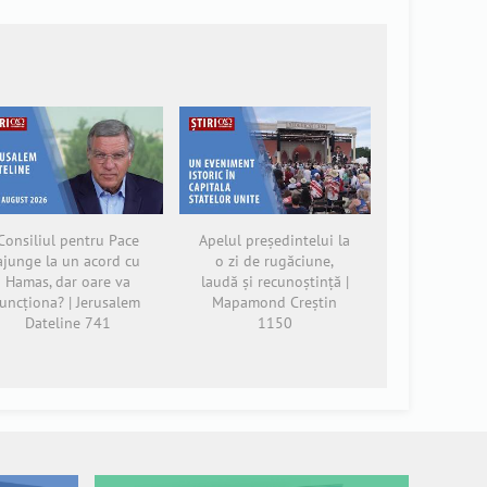
Consiliul pentru Pace
Apelul președintelui la
ajunge la un acord cu
o zi de rugăciune,
Hamas, dar oare va
laudă și recunoștință |
funcționa? | Jerusalem
Mapamond Creștin
Dateline 741
1150