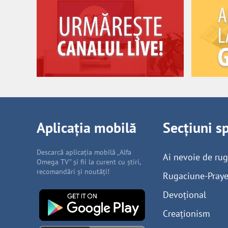
Aplicația mobilă
Secțiuni s
Descarcă aplicația mobilă „Alfa
Ai nevoie de ru
Omega TV” și fii la curent cu știri,
recomandări și noutăți!
Rugaciune-Praye
Devoțional
Creaționism