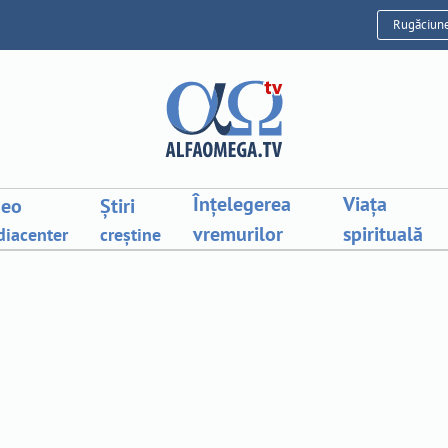
Rugăciun
Înțelegerea
Viața
deo
Știri
vremurilor
spirituală
iacenter
creștine