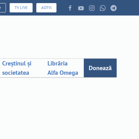
e
TV LIVE
AOTVi
Creștinul și
Librăria
Donează
societatea
Alfa Omega