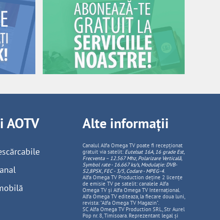
ii AOTV
Alte informații
Canalul Alfa Omega TV poate fi recepționat
escărcabile
gratuit via satelit:
Eutelsat 16A, 16 grade Est,
Frecventa – 12.567 Mhz, Polarizare
Vertica
lă,
Symbol rate - 16.667 ks/s, Modulație: DVB-
anal
S2,8PSK, FEC - 3/5, Codare - MPEG-4
.
Alfa Omega TV Production deține 2 licențe
de emisie TV pe satelit: canalele Alfa
mobilă
Omega TV și Alfa Omega TV Internațional.
Alfa Omega TV editeaza, la fiecare doua luni,
revista: "Alfa Omega TV Magazin".
SC Alfa Omega TV Production SRL, Str Aurel
Pop nr. 8, Timisoara. Reprezentant legal și