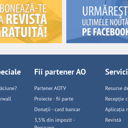
peciale
Fii partener AO
Servic
găciune?
Partener AOTV
Resurse d
rwall
Proiecte - fii parte
Recepție c
Donații - card bancar
Aplicația 
3,5% din impozit -
Revistă
Persoane