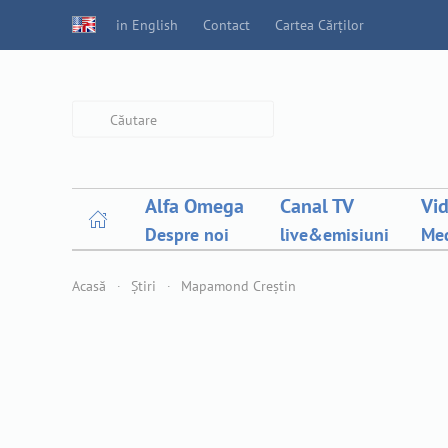
in English
Contact
Cartea Cărților
Type 2 or more characters for
results.
Alfa Omega
Canal TV
Vi
Despre noi
live&emisiuni
Med
Acasă
Știri
Mapamond Creștin