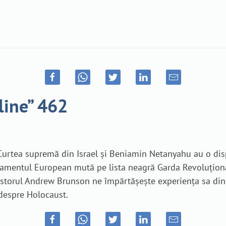
line” 462
 Curtea supremă din Israel și Beniamin Netanyahu au o dis
Parlamentul European mută pe lista neagră Garda Revoluțion
storul Andrew Brunson ne împărtășește experiența sa din î
 despre Holocaust.