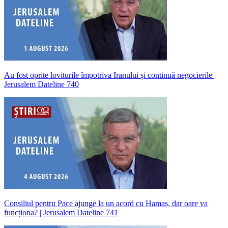
Au fost oprite loviturile împotriva Iranului și continuă negocierile |
Jerusalem Dateline 740
Consiliul pentru Pace ajunge la un acord cu Hamas, dar oare va
funcționa? | Jerusalem Dateline 741