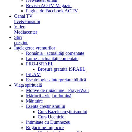
Newsletter email
Revista AOTV Magazin
Pagina de Facebook AOTV
Canal TV
live&emisiuni
Video
Mediacenter
Știri
creștine
Înțelegerea vremurilor
România - actualități comentate
Lume - actualități comentate
PRO-ISRAEL
Broșură gratuită ISRAEL
ISLAM
Escatologie - Interpretare biblică
Viața spirituală
Motive de rugăciune - PrayerWall
Mărturii - vieți în lumină
Mântuire
Esența creștinismului
Curs Bazele creștinismului
Curs Ucenicie
Intimitate cu Dumnezeu
Rugăciune-mijlocire