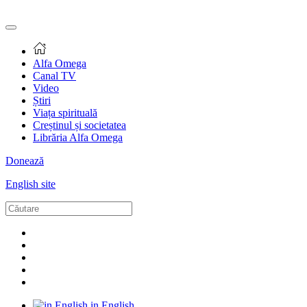
Alfa Omega
Canal TV
Video
Știri
Viața spirituală
Creștinul și societatea
Librăria Alfa Omega
Donează
English site
in English