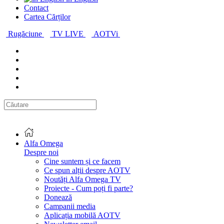
Contact
Cartea Cărților
Rugăciune
TV LIVE
AOTVi
Alfa Omega
Despre noi
Cine suntem și ce facem
Ce spun alții despre AOTV
Noutăți Alfa Omega TV
Proiecte - Cum poți fi parte?
Donează
Campanii media
Aplicația mobilă AOTV