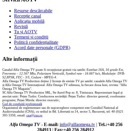
Resurse descărcabile
Recepție canal
Aplicația mobilă
Revistă
Tu și AOTV
Termeni și condiții
Politică confidențialitate
Acord date personale (GDPR)
Alte informații
Canalul Alfa Omega TV poate fi recepționat gratuit via satelit:
Eutelsat 16A, 16 grade Est,
Frecventa – 12.567 Mhz, Polarizare
Vertica
lă, Symbol rate - 16.667 ks/s, Modulație: DVB-
S2,8PSK, FEC - 3/5, Codare - MPEG-4
.
Alfa Omega TV Production deține 2 licențe de emisie TV pe satelit: canalele Alfa Omega TV
și Alfa Omega TV Internațional. Alfa Omega TV editeaza, la fiecare doua luni, revista: "Alfa
Omega TV Magazin".
SC Alfa Omega TV Production SRL, Str Aurel Pop nr. 8, Timisoara. Reprezentant legal și
asociat unic: Pețan Tudor. Conducerea societății: Pețan Tudor: director general, coodonator
programe; Pețan Mirela: director executiv;
Cod de conduită profesională
Organismul de reglementare sau de supraveghere competent este Consiliul National al
Audiovizualului (CNA), cu sediul in Bd. Libertatii nr.14, sector 5, Bucuresti, tel: 40 (0)21
305 5350, email:
cna@cna.ro
Alfa Omega TV
-
E-mail:
info@alfaomega.tv
|
Tel.:+40 256
284913
|
Fax:+40 256 284912