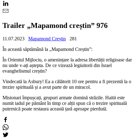
Trailer „Mapamond creștin” 976
11.07.2023
Mapamond Creștin
281
În această săptămână la „Mapamond Creștin”:
În Orientul Mijlociu, o amenințare la adresa libertății religioase dar
nu unde v-ați aștepta. De ce vizează legiuitorii din Israel
evanghelismul creștin?
Vindecată la Asbury! Ea a călătorit 10 ore pentru a fi prezentă la o
trezire spirituală și a avut parte de un miracol.
Misionari împușcați, grupuri armate domină străzile. Haitii este
numit iadul pe pământ în timp ce alții spun că o trezire spirituală
puternică poate restaura această țară aproape pierdută.