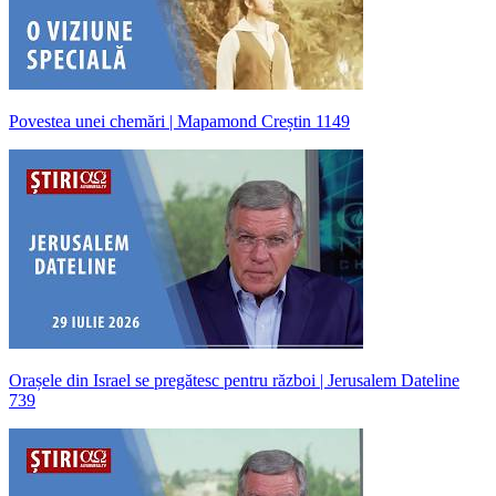
Povestea unei chemări | Mapamond Creștin 1149
Orașele din Israel se pregătesc pentru război | Jerusalem Dateline
739