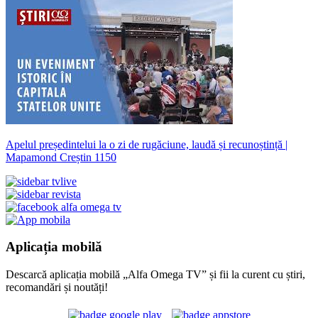
Apelul președintelui la o zi de rugăciune, laudă și recunoștință |
Mapamond Creștin 1150
Aplicația mobilă
Descarcă aplicația mobilă „Alfa Omega TV” și fii la curent cu știri,
recomandări și noutăți!