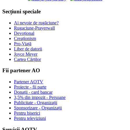
Secțiuni speciale
Ai nevoie de rugăciune?
Rugaciune-Prayerwall
Devoțional
Creaționism
Pro-Viață
Liber de datorii
Joyce Meyer
Cartea Cărților
Fii partener AO
Partener AOTV
Proiecte - fii parte
Donații - card bancar
3,5% din impozit - Persoane
Publicitate - Organizații
Sponsorizare - Organizații
Pentru biserici
Pentru televiziuni
Servicii AOTV