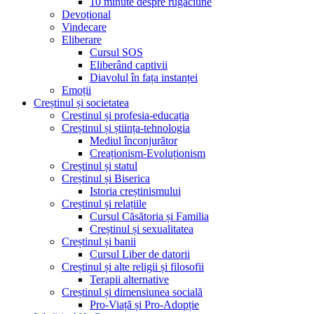
10 minute despre rugăciune
Devoțional
Vindecare
Eliberare
Cursul SOS
Eliberând captivii
Diavolul în fața instanței
Emoții
Creștinul și societatea
Creștinul și profesia-educația
Creștinul și știința-tehnologia
Mediul înconjurător
Creaționism-Evoluționism
Creștinul și statul
Creștinul și Biserica
Istoria creștinismului
Creștinul și relațiile
Cursul Căsătoria și Familia
Creștinul și sexualitatea
Creștinul și banii
Cursul Liber de datorii
Creștinul și alte religii și filosofii
Terapii alternative
Creștinul și dimensiunea socială
Pro-Viață și Pro-Adopție