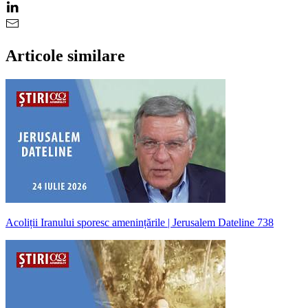
Articole similare
Acoliții Iranului sporesc amenințările | Jerusalem Dateline 738