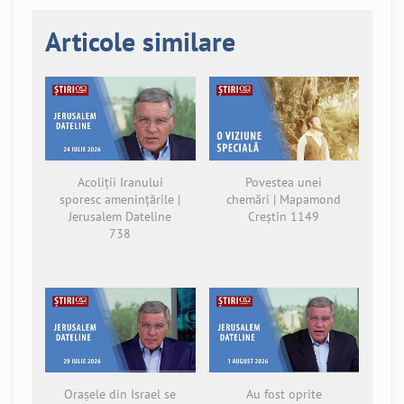
Articole similare
Acoliții Iranului
Povestea unei
sporesc amenințările |
chemări | Mapamond
Jerusalem Dateline
Creștin 1149
738
Orașele din Israel se
Au fost oprite