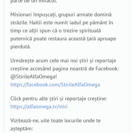
parte de un miracol.
Misionari împușcați, grupuri armate domină
străzile. Haitii este numit iadul pe pământ în
timp ce alții spun că o trezire spirituală
puternică poate restaura această țară aproape
pierdută.
Urmărește acum cele mai noi știri și reportaje
creștine accesând pagina noastră de Facebook:
@StirileAlfaOmega!
https://facebook.com/StirileAlfaOmega
Click pentru alte știri și reportaje creștine:
https://alfaomega.tv/stiri
Vizitează-ne, uite toate locurile unde te
așteptăm: