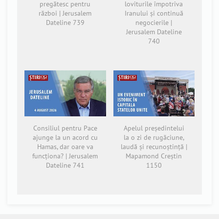
pregătesc pentru
loviturile împotriva
război | Jerusalem
Iranului și continuă
Dateline 739
negocierile |
Jerusalem Dateline
740
Consiliul pentru Pace
Apelul președintelui
ajunge la un acord cu
la o zi de rugăciune,
Hamas, dar oare va
laudă și recunoștință |
funcționa? | Jerusalem
Mapamond Creștin
Dateline 741
1150