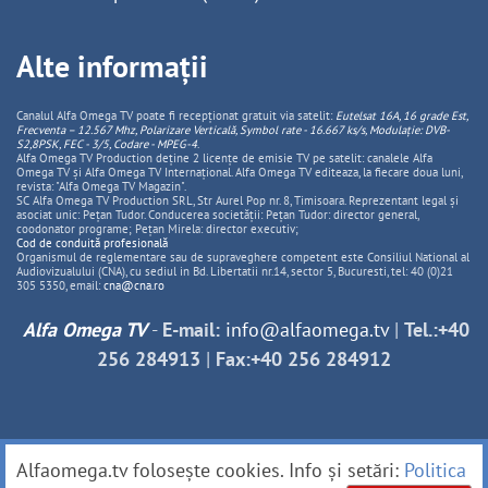
Alte informații
Canalul Alfa Omega TV poate fi recepționat gratuit via satelit:
Eutelsat 16A, 16 grade Est,
Frecventa – 12.567 Mhz, Polarizare
Vertica
lă, Symbol rate - 16.667 ks/s, Modulație: DVB-
S2,8PSK, FEC - 3/5, Codare - MPEG-4
.
Alfa Omega TV Production deține 2 licențe de emisie TV pe satelit: canalele Alfa
Omega TV și Alfa Omega TV Internațional. Alfa Omega TV editeaza, la fiecare doua luni,
revista: "Alfa Omega TV Magazin".
SC Alfa Omega TV Production SRL, Str Aurel Pop nr. 8, Timisoara. Reprezentant legal și
asociat unic: Pețan Tudor. Conducerea societății: Pețan Tudor: director general,
coodonator programe; Pețan Mirela: director executiv;
Cod de conduită profesională
Organismul de reglementare sau de supraveghere competent este Consiliul National al
Audiovizualului (CNA), cu sediul in Bd. Libertatii nr.14, sector 5, Bucuresti, tel: 40 (0)21
305 5350, email:
cna@cna.ro
Alfa Omega TV
-
E-mail:
info@alfaomega.tv
|
Tel.:+40
256 284913
|
Fax:+40 256 284912
Alfaomega.tv folosește cookies. Info și setări:
Politica