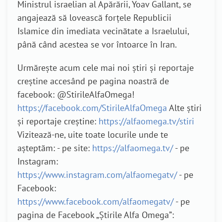
Ministrul israelian al Apărării, Yoav Gallant, se
angajează să lovească forțele Republicii
Islamice din imediata vecinătate a Israelului,
până când acestea se vor întoarce în Iran.
Urmărește acum cele mai noi știri și reportaje
creștine accesând pe pagina noastră de
facebook: @StirileAlfaOmega!
https://facebook.com/StirileAlfaOmega
Alte știri
și reportaje creștine:
https://alfaomega.tv/stiri
Vizitează-ne, uite toate locurile unde te
așteptăm: - pe site:
https://alfaomega.tv/
- pe
Instagram:
https://www.instagram.com/alfaomegatv/
- pe
Facebook:
https://www.facebook.com/alfaomegatv/
- pe
pagina de Facebook „Știrile Alfa Omega”: