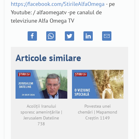
https://facebook.com/StirileAlfaOmega
- pe
Youtube: / alfaomegatv -pe canalul de
televiziune Alfa Omega TV
Articole similare
Acoliții Iranului
Povestea unei
sporesc amenințările |
chemări | Mapamond
Jerusalem Dateline
Creștin 1149
738