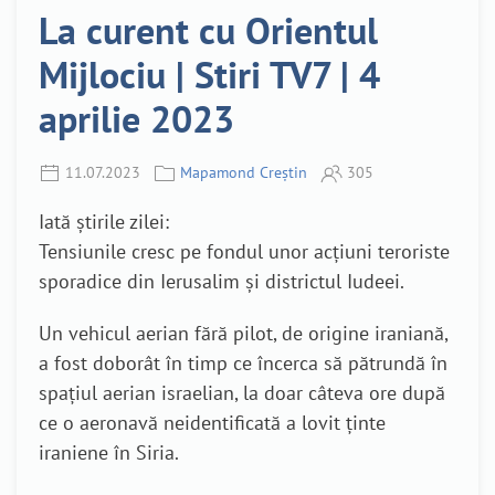
La curent cu Orientul
Mijlociu | Stiri TV7 | 4
aprilie 2023
11.07.2023
Mapamond Creștin
305
Iată știrile zilei:
Tensiunile cresc pe fondul unor acțiuni teroriste
sporadice din Ierusalim și districtul Iudeei.
Un vehicul aerian fără pilot, de origine iraniană,
a fost doborât în timp ce încerca să pătrundă în
spațiul aerian israelian, la doar câteva ore după
ce o aeronavă neidentificată a lovit ținte
iraniene în Siria.