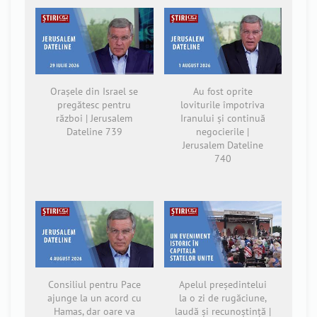
Orașele din Israel se
Au fost oprite
pregătesc pentru
loviturile împotriva
război | Jerusalem
Iranului și continuă
Dateline 739
negocierile |
Jerusalem Dateline
740
Consiliul pentru Pace
Apelul președintelui
ajunge la un acord cu
la o zi de rugăciune,
Hamas, dar oare va
laudă și recunoștință |