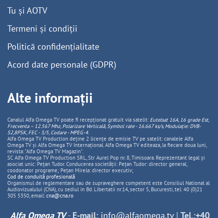
Tu și AOTV
Termeni și condiții
Politică confidențialitate
Acord date personale (GDPR)
Alte informații
Canalul Alfa Omega TV poate fi recepționat gratuit via satelit:
Eutelsat 16A, 16 grade Est,
Frecventa – 12.567 Mhz, Polarizare
Vertica
lă, Symbol rate - 16.667 ks/s, Modulație: DVB-
S2,8PSK, FEC - 3/5, Codare - MPEG-4
.
Alfa Omega TV Production deține 2 licențe de emisie TV pe satelit: canalele Alfa
Omega TV și Alfa Omega TV Internațional. Alfa Omega TV editeaza, la fiecare doua luni,
revista: "Alfa Omega TV Magazin".
SC Alfa Omega TV Production SRL, Str Aurel Pop nr. 8, Timisoara. Reprezentant legal și
asociat unic: Pețan Tudor. Conducerea societății: Pețan Tudor: director general,
coodonator programe; Pețan Mirela: director executiv;
Cod de conduită profesională
Organismul de reglementare sau de supraveghere competent este Consiliul National al
Audiovizualului (CNA), cu sediul in Bd. Libertatii nr.14, sector 5, Bucuresti, tel: 40 (0)21
305 5350, email:
cna@cna.ro
Alfa Omega TV
-
E-mail:
info@alfaomega.tv
|
Tel.:+40