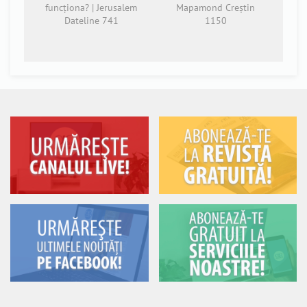
funcționa? | Jerusalem
Mapamond Creștin
Dateline 741
1150