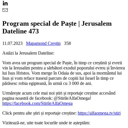
Program special de Paște | Jerusalem
Dateline 473
11.07.2023
Mapamond Creștin
358
Astăzi la Jerusalem Dateline:
Vom avea un program special de Paște, în timp ce creștinii și evreii
vin la Ierusalim pentru a sărbători exodul poporului evreu și învierea
lui Isus Hristos. Vom merge în Odaia de sus, apoi la mormântul lui
Isus și vom reface traseul parcurs de copiii lui Israel în timp ce
părăsesc robia egipteană, în urmă cu 3 000 de ani.
Urmărește acum cele mai noi știri și reportaje creștine accesând
pagina noastră de facebook: @StirileAlfaOmega!
https://facebook.com/StirileAlfaOmega
Click pentru alte știri și reportaje creștine:
https://alfaomega.tv/stiri
Vizitează-ne, uite toate locurile unde te așteptăm: