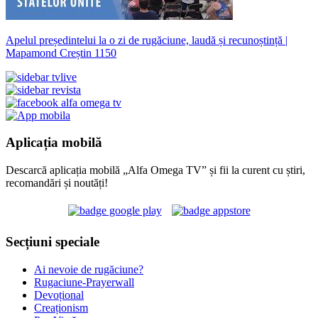
Apelul președintelui la o zi de rugăciune, laudă și recunoștință |
Mapamond Creștin 1150
Aplicația mobilă
Descarcă aplicația mobilă „Alfa Omega TV” și fii la curent cu știri,
recomandări și noutăți!
Secțiuni speciale
Ai nevoie de rugăciune?
Rugaciune-Prayerwall
Devoțional
Creaționism