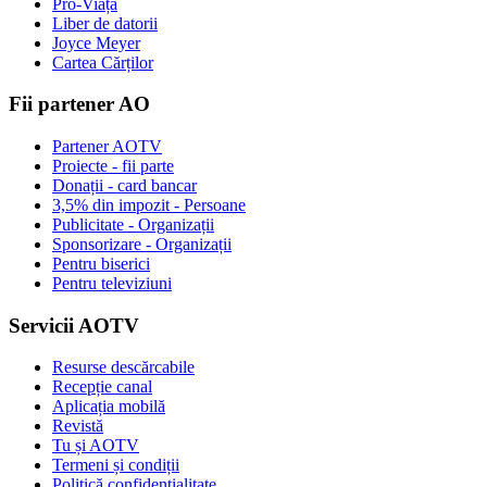
Pro-Viață
Liber de datorii
Joyce Meyer
Cartea Cărților
Fii partener AO
Partener AOTV
Proiecte - fii parte
Donații - card bancar
3,5% din impozit - Persoane
Publicitate - Organizații
Sponsorizare - Organizații
Pentru biserici
Pentru televiziuni
Servicii AOTV
Resurse descărcabile
Recepție canal
Aplicația mobilă
Revistă
Tu și AOTV
Termeni și condiții
Politică confidențialitate