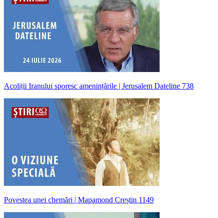
Acoliții Iranului sporesc amenințările | Jerusalem Dateline 738
Povestea unei chemări | Mapamond Creștin 1149