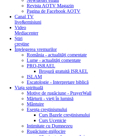
Newsletter email
Revista AOTV Magazin
Pagina de Facebook AOTV
Canal TV
live&emisiuni
Video
Mediacenter
Știri
creștine
Înțelegerea vremurilor
România - actualități comentate
Lume - actualități comentate
PRO-ISRAEL
Broșură gratuită ISRAEL
ISLAM
Escatologie - Interpretare biblică
Viața spirituală
Motive de rugăciune - PrayerWall
Mărturii - vieți în lumină
Mântuire
Esența creștinismului
Curs Bazele creștinismului
Curs Ucenicie
Intimitate cu Dumnezeu
Rugăciune-mijlocire