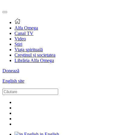
Alfa Omega
Canal TV
Video
Știri
Viața spirituală
Creștinul și societatea
Librăria Alfa Omega
Donează
English site
in English