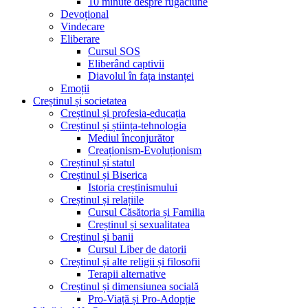
10 minute despre rugăciune
Devoțional
Vindecare
Eliberare
Cursul SOS
Eliberând captivii
Diavolul în fața instanței
Emoții
Creștinul și societatea
Creștinul și profesia-educația
Creștinul și știința-tehnologia
Mediul înconjurător
Creaționism-Evoluționism
Creștinul și statul
Creștinul și Biserica
Istoria creștinismului
Creștinul și relațiile
Cursul Căsătoria și Familia
Creștinul și sexualitatea
Creștinul și banii
Cursul Liber de datorii
Creștinul și alte religii și filosofii
Terapii alternative
Creștinul și dimensiunea socială
Pro-Viață și Pro-Adopție