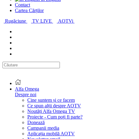
Contact
Cartea Cărților
Rugăciune
TV LIVE
AOTVi
Alfa Omega
Despre noi
Cine suntem și ce facem
Ce spun alții despre AOTV
Noutăți Alfa Omega TV
Proiecte - Cum poți fi parte?
Donează
Campanii media
Aplicația mobilă AOTV