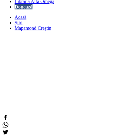
Librăria Alfa Omega
Donează
Acasă
Știri
Mapamond Creștin