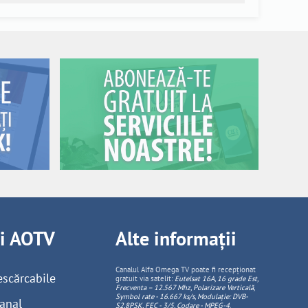
ii AOTV
Alte informații
Canalul Alfa Omega TV poate fi recepționat
escărcabile
gratuit via satelit:
Eutelsat 16A, 16 grade Est,
Frecventa – 12.567 Mhz, Polarizare
Vertica
lă,
Symbol rate - 16.667 ks/s, Modulație: DVB-
anal
S2,8PSK, FEC - 3/5, Codare - MPEG-4
.