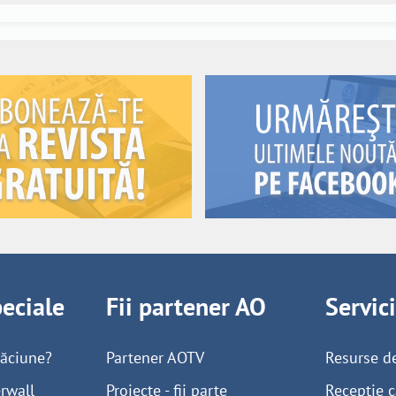
peciale
Fii partener AO
Servic
găciune?
Partener AOTV
Resurse d
rwall
Proiecte - fii parte
Recepție c