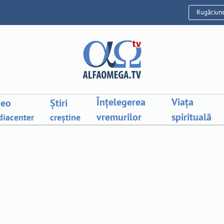
Rugăciun
Înțelegerea
Viața
deo
Știri
vremurilor
spirituală
iacenter
creștine