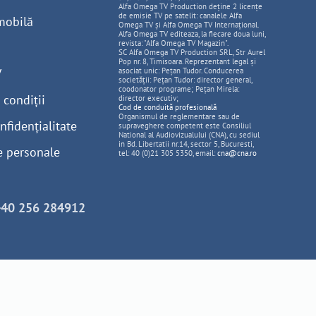
Alfa Omega TV Production deține 2 licențe
de emisie TV pe satelit: canalele Alfa
mobilă
Omega TV și Alfa Omega TV Internațional.
Alfa Omega TV editeaza, la fiecare doua luni,
revista: "Alfa Omega TV Magazin".
SC Alfa Omega TV Production SRL, Str Aurel
Pop nr. 8, Timisoara. Reprezentant legal și
V
asociat unic: Pețan Tudor. Conducerea
societății: Pețan Tudor: director general,
coodonator programe; Pețan Mirela:
 condiții
director executiv;
Cod de conduită profesională
Organismul de reglementare sau de
nfidențialitate
supraveghere competent este Consiliul
National al Audiovizualului (CNA), cu sediul
in Bd. Libertatii nr.14, sector 5, Bucuresti,
e personale
tel: 40 (0)21 305 5350, email:
cna@cna.ro
+40 256 284912