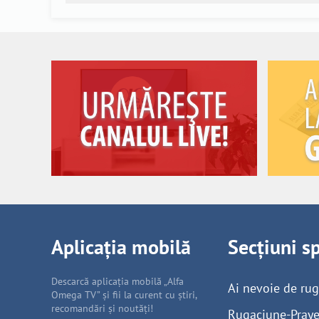
Aplicația mobilă
Secțiuni s
Descarcă aplicația mobilă „Alfa
Ai nevoie de ru
Omega TV” și fii la curent cu știri,
recomandări și noutăți!
Rugaciune-Praye