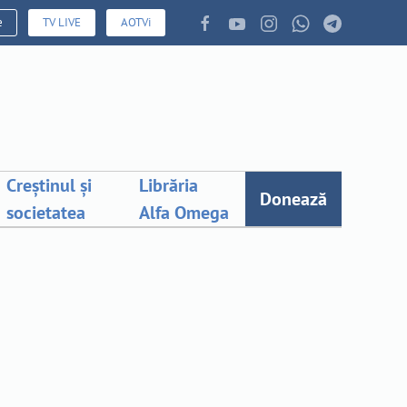
e
TV LIVE
AOTVi
Creștinul și
Librăria
Donează
societatea
Alfa Omega