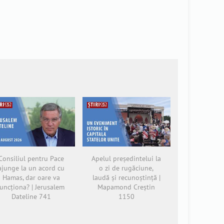
Consiliul pentru Pace
Apelul președintelui la
ajunge la un acord cu
o zi de rugăciune,
Hamas, dar oare va
laudă și recunoștință |
funcționa? | Jerusalem
Mapamond Creștin
Dateline 741
1150