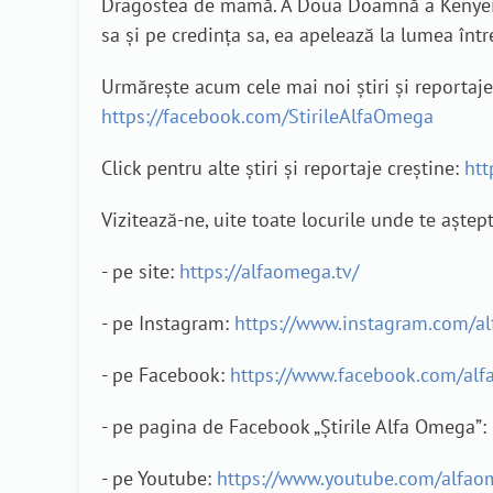
Dragostea de mamă. A Doua Doamnă a Kenyei e î
sa și pe credința sa, ea apelează la lumea înt
Urmărește acum cele mai noi știri și reporta
https://facebook.com/StirileAlfaOmega
Click pentru alte știri și reportaje creștine:
htt
Vizitează-ne, uite toate locurile unde te aștep
- pe site:
https://alfaomega.tv/
- pe Instagram:
https://www.instagram.com/a
- pe Facebook:
https://www.facebook.com/alf
- pe pagina de Facebook „Știrile Alfa Omega”:
- pe Youtube:
https://www.youtube.com/alfao