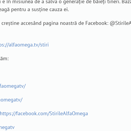
n misiunea de a salva o generație de băieți tineri. Bazân
reagă pentru a susține cauza ei.
je creștine accesând pagina noastră de Facebook: @Stiril
ps://alfaomega.tv/stiri
tăm:
lfaomegatv/
aomegatv/
https://facebook.com/StirileAlfaOmega
megatv