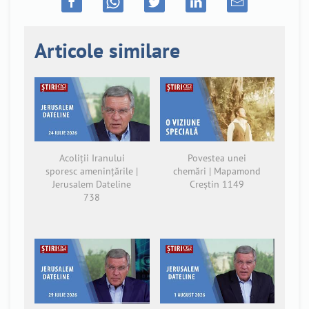
Articole similare
Acoliții Iranului
Povestea unei
sporesc amenințările |
chemări | Mapamond
Jerusalem Dateline
Creștin 1149
738