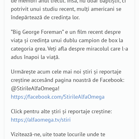
de membri anul trecut. Însă, nu doar baptiștii, ci
potrivit unui studiu recent, mulți americani se
îndepărtează de credința lor.
”Big George Foreman” e un film recent despre
viața și credința unui dublu campion de box la
categoria grea. Veți afla despre miracolul care l-a
adus înapoi la viață.
Urmărește acum cele mai noi știri și reportaje
creștine accesând pagina noastră de Facebook:
@StirileAlfaOmega!
https://facebook.com/StirileAlfaOmega
Click pentru alte știri și reportaje creștine:
https://alfaomega.tv/stiri
Vizitează-ne, uite toate locurile unde te