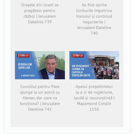
Orașele din Israel se
Au fost oprite
pregătesc pentru
loviturile împotriva
război | Jerusalem
Iranului și continuă
Dateline 739
negocierile |
Jerusalem Dateline
740
Consiliul pentru Pace
Apelul președintelui
ajunge la un acord cu
la o zi de rugăciune,
Hamas, dar oare va
laudă și recunoștință |
funcționa? | Jerusalem
Mapamond Creștin
Dateline 741
1150