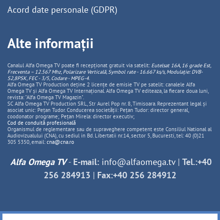
Acord date personale (GDPR)
Alte informații
Canalul Alfa Omega TV poate fi recepționat gratuit via satelit:
Eutelsat 16A, 16 grade Est,
Frecventa – 12.567 Mhz, Polarizare
Vertica
lă, Symbol rate - 16.667 ks/s, Modulație: DVB-
S2,8PSK, FEC - 3/5, Codare - MPEG-4
.
Alfa Omega TV Production deține 2 licențe de emisie TV pe satelit: canalele Alfa
Omega TV și Alfa Omega TV Internațional. Alfa Omega TV editeaza, la fiecare doua luni,
revista: "Alfa Omega TV Magazin".
SC Alfa Omega TV Production SRL, Str Aurel Pop nr. 8, Timisoara. Reprezentant legal și
asociat unic: Pețan Tudor. Conducerea societății: Pețan Tudor: director general,
coodonator programe; Pețan Mirela: director executiv;
Cod de conduită profesională
Organismul de reglementare sau de supraveghere competent este Consiliul National al
Audiovizualului (CNA), cu sediul in Bd. Libertatii nr.14, sector 5, Bucuresti, tel: 40 (0)21
305 5350, email:
cna@cna.ro
Alfa Omega TV
-
E-mail:
info@alfaomega.tv
|
Tel.:+40
256 284913
|
Fax:+40 256 284912