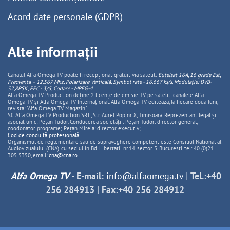
Acord date personale (GDPR)
Alte informații
Canalul Alfa Omega TV poate fi recepționat gratuit via satelit:
Eutelsat 16A, 16 grade Est,
Frecventa – 12.567 Mhz, Polarizare
Vertica
lă, Symbol rate - 16.667 ks/s, Modulație: DVB-
S2,8PSK, FEC - 3/5, Codare - MPEG-4
.
Alfa Omega TV Production deține 2 licențe de emisie TV pe satelit: canalele Alfa
Omega TV și Alfa Omega TV Internațional. Alfa Omega TV editeaza, la fiecare doua luni,
revista: "Alfa Omega TV Magazin".
SC Alfa Omega TV Production SRL, Str Aurel Pop nr. 8, Timisoara. Reprezentant legal și
asociat unic: Pețan Tudor. Conducerea societății: Pețan Tudor: director general,
coodonator programe; Pețan Mirela: director executiv;
Cod de conduită profesională
Organismul de reglementare sau de supraveghere competent este Consiliul National al
Audiovizualului (CNA), cu sediul in Bd. Libertatii nr.14, sector 5, Bucuresti, tel: 40 (0)21
305 5350, email:
cna@cna.ro
Alfa Omega TV
-
E-mail:
info@alfaomega.tv
|
Tel.:+40
256 284913
|
Fax:+40 256 284912