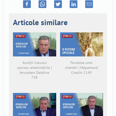
Articole similare
Acoliții Iranului
Povestea unei
sporesc amenințările |
chemări | Mapamond
Jerusalem Dateline
Creștin 1149
738