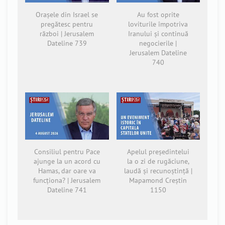
Orașele din Israel se
Au fost oprite
pregătesc pentru
loviturile împotriva
război | Jerusalem
Iranului și continuă
Dateline 739
negocierile |
Jerusalem Dateline
740
Consiliul pentru Pace
Apelul președintelui
ajunge la un acord cu
la o zi de rugăciune,
Hamas, dar oare va
laudă și recunoștință |
funcționa? | Jerusalem
Mapamond Creștin
Dateline 741
1150