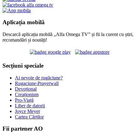
Aplicația mobilă
Descarcă aplicația mobilă „Alfa Omega TV” și fii la curent cu știri,
recomandări și noutăți!
Secțiuni speciale
Ai nevoie de rugăciune?
Rugaciune-Prayerwall
Devoțional
Creaționism
Pro-Viață
Liber de datorii
Joyce Meyer
Cartea Cărților
Fii partener AO