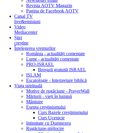
Newsletter email
Revista AOTV Magazin
Pagina de Facebook AOTV
Canal TV
live&emisiuni
Video
Mediacenter
Știri
creștine
Înțelegerea vremurilor
România - actualități comentate
Lume - actualități comentate
PRO-ISRAEL
Broșură gratuită ISRAEL
ISLAM
Escatologie - Interpretare biblică
Viața spirituală
Motive de rugăciune - PrayerWall
Mărturii - vieți în lumină
Mântuire
Esența creștinismului
Curs Bazele creștinismului
Curs Ucenicie
Intimitate cu Dumnezeu
Rugăciune-mijlocire