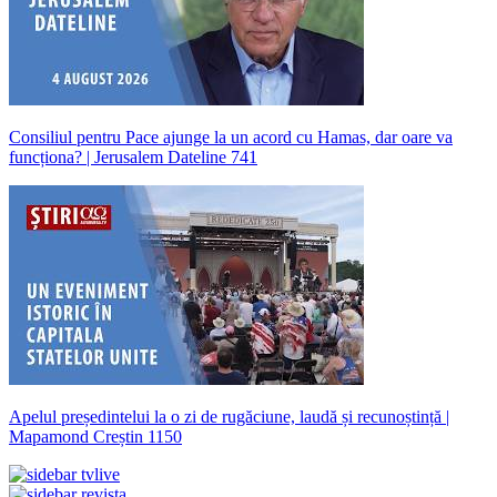
Consiliul pentru Pace ajunge la un acord cu Hamas, dar oare va
funcționa? | Jerusalem Dateline 741
Apelul președintelui la o zi de rugăciune, laudă și recunoștință |
Mapamond Creștin 1150