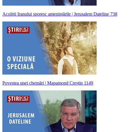
Acoliții Iranului sporesc amenințările | Jerusalem Dateline 738
Povestea unei chemări | Mapamond Creștin 1149