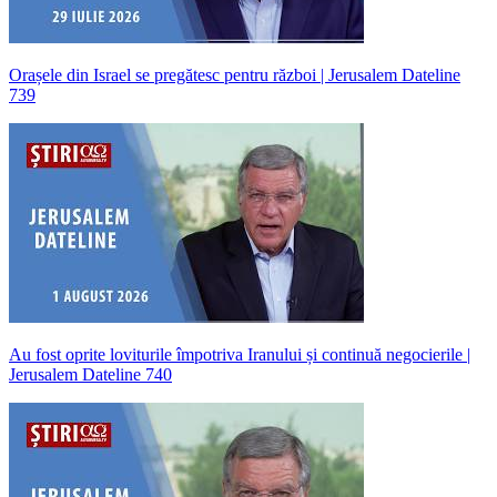
Orașele din Israel se pregătesc pentru război | Jerusalem Dateline
739
Au fost oprite loviturile împotriva Iranului și continuă negocierile |
Jerusalem Dateline 740