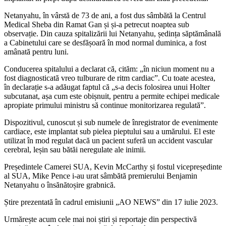
Netanyahu, în vârstă de 73 de ani, a fost dus sâmbătă la Centrul
Medical Sheba din Ramat Gan și și-a petrecut noaptea sub
observație. Din cauza spitalizării lui Netanyahu, ședința săptămânală
a Cabinetului care se desfășoară în mod normal duminica, a fost
amânată pentru luni.
Conducerea spitalului a declarat că, cităm: „în niciun moment nu a
fost diagnosticată vreo tulburare de ritm cardiac”. Cu toate acestea,
în declarație s-a adăugat faptul că „s-a decis folosirea unui Holter
subcutanat, așa cum este obișnuit, pentru a permite echipei medicale
apropiate primului ministru să continue monitorizarea regulată”.
Dispozitivul, cunoscut și sub numele de înregistrator de evenimente
cardiace, este implantat sub pielea pieptului sau a umărului. El este
utilizat în mod regulat dacă un pacient suferă un accident vascular
cerebral, leșin sau bătăi neregulate ale inimii.
Președintele Camerei SUA, Kevin McCarthy și fostul vicepreședinte
al SUA, Mike Pence i-au urat sâmbătă premierului Benjamin
Netanyahu o însănătoșire grabnică.
Știre prezentată în cadrul emisiunii „AO NEWS” din 17 iulie 2023.
Urmărește acum cele mai noi știri și reportaje din perspectivă