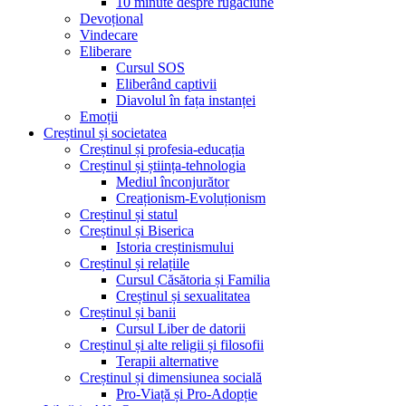
10 minute despre rugăciune
Devoțional
Vindecare
Eliberare
Cursul SOS
Eliberând captivii
Diavolul în fața instanței
Emoții
Creștinul și societatea
Creștinul și profesia-educația
Creștinul și știința-tehnologia
Mediul înconjurător
Creaționism-Evoluționism
Creștinul și statul
Creștinul și Biserica
Istoria creștinismului
Creștinul și relațiile
Cursul Căsătoria și Familia
Creștinul și sexualitatea
Creștinul și banii
Cursul Liber de datorii
Creștinul și alte religii și filosofii
Terapii alternative
Creștinul și dimensiunea socială
Pro-Viață și Pro-Adopție