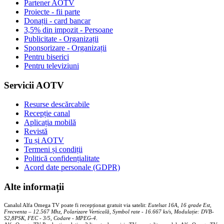
Partener AOTV
Proiecte - fii parte
Donații - card bancar
3,5% din impozit - Persoane
Publicitate - Organizații
Sponsorizare - Organizații
Pentru biserici
Pentru televiziuni
Servicii AOTV
Resurse descărcabile
Recepție canal
Aplicația mobilă
Revistă
Tu și AOTV
Termeni și condiții
Politică confidențialitate
Acord date personale (GDPR)
Alte informații
Canalul Alfa Omega TV poate fi recepționat gratuit via satelit:
Eutelsat 16A, 16 grade Est,
Frecventa – 12.567 Mhz, Polarizare
Vertica
lă, Symbol rate - 16.667 ks/s, Modulație: DVB-
S2,8PSK, FEC - 3/5, Codare - MPEG-4
.