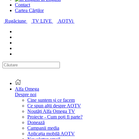
Contact
Cartea Cărților
Rugăciune
TV LIVE
AOTVi
Alfa Omega
Despre noi
Cine suntem și ce facem
Ce spun alții despre AOTV
Noutăți Alfa Omega TV
Proiecte - Cum poți fi parte?
Donează
Campanii media
Aplicația mobilă AOTV