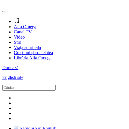
Alfa Omega
Canal TV
Video
Știri
Viața spirituală
Creștinul și societatea
Librăria Alfa Omega
Donează
English site
in English