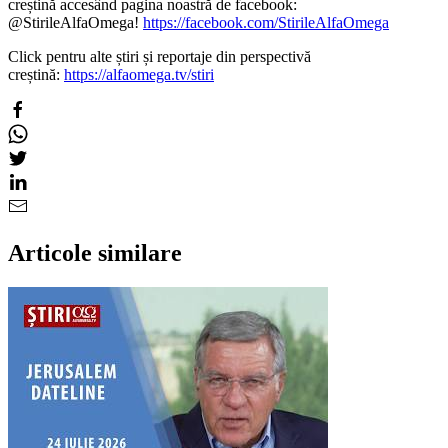
creștină accesând pagina noastră de facebook:
@StirileAlfaOmega!
https://facebook.com/StirileAlfaOmega
Click pentru alte știri și reportaje din perspectivă
creștină:
https://alfaomega.tv/stiri
Articole similare