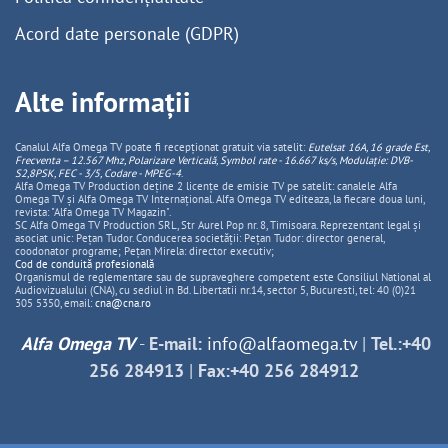
Acord date personale (GDPR)
Alte informații
Canalul Alfa Omega TV poate fi recepționat gratuit via satelit:
Eutelsat 16A, 16 grade Est,
Frecventa – 12.567 Mhz, Polarizare
Vertica
lă, Symbol rate - 16.667 ks/s, Modulație: DVB-
S2,8PSK, FEC - 3/5, Codare - MPEG-4
.
Alfa Omega TV Production deține 2 licențe de emisie TV pe satelit: canalele Alfa
Omega TV și Alfa Omega TV Internațional. Alfa Omega TV editeaza, la fiecare doua luni,
revista: "Alfa Omega TV Magazin".
SC Alfa Omega TV Production SRL, Str Aurel Pop nr. 8, Timisoara. Reprezentant legal și
asociat unic: Pețan Tudor. Conducerea societății: Pețan Tudor: director general,
coodonator programe; Pețan Mirela: director executiv;
Cod de conduită profesională
Organismul de reglementare sau de supraveghere competent este Consiliul National al
Audiovizualului (CNA), cu sediul in Bd. Libertatii nr.14, sector 5, Bucuresti, tel: 40 (0)21
305 5350, email:
cna@cna.ro
Alfa Omega TV
-
E-mail:
info@alfaomega.tv
|
Tel.:+40
256 284913
|
Fax:+40 256 284912