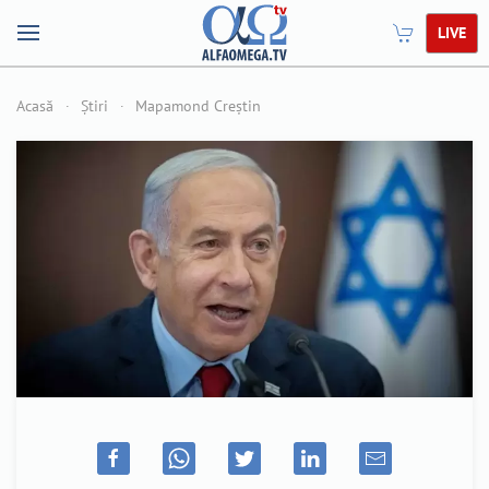
LIVE
Acasă
Știri
Mapamond Creștin