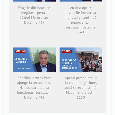
Orașele din Israel se
Au fost oprite
pregătesc pentru
loviturile împotriva
război | Jerusalem
Iranului și continuă
Dateline 739
negocierile |
Jerusalem Dateline
740
Consiliul pentru Pace
Apelul președintelui
ajunge la un acord cu
la o zi de rugăciune,
Hamas, dar oare va
laudă și recunoștință |
funcționa? | Jerusalem
Mapamond Creștin
Dateline 741
1150