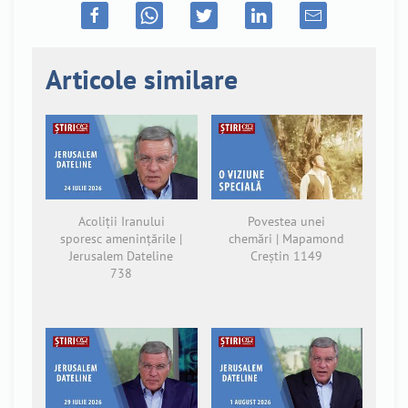
Articole similare
Acoliții Iranului
Povestea unei
sporesc amenințările |
chemări | Mapamond
Jerusalem Dateline
Creștin 1149
738