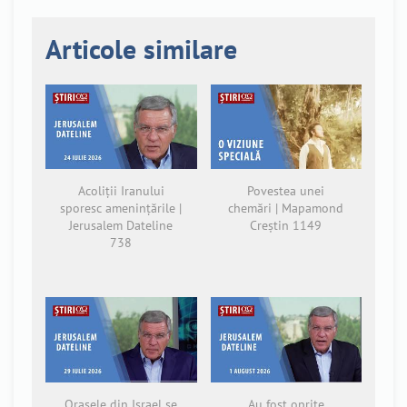
Articole similare
Acoliții Iranului
Povestea unei
sporesc amenințările |
chemări | Mapamond
Jerusalem Dateline
Creștin 1149
738
Orașele din Israel se
Au fost oprite