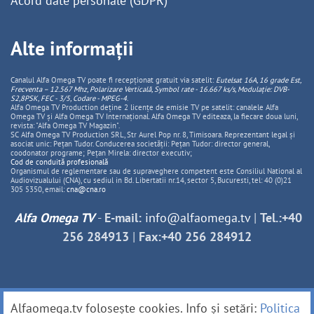
Acord date personale (GDPR)
Alte informații
Canalul Alfa Omega TV poate fi recepționat gratuit via satelit:
Eutelsat 16A, 16 grade Est,
Frecventa – 12.567 Mhz, Polarizare
Vertica
lă, Symbol rate - 16.667 ks/s, Modulație: DVB-
S2,8PSK, FEC - 3/5, Codare - MPEG-4
.
Alfa Omega TV Production deține 2 licențe de emisie TV pe satelit: canalele Alfa
Omega TV și Alfa Omega TV Internațional. Alfa Omega TV editeaza, la fiecare doua luni,
revista: "Alfa Omega TV Magazin".
SC Alfa Omega TV Production SRL, Str Aurel Pop nr. 8, Timisoara. Reprezentant legal și
asociat unic: Pețan Tudor. Conducerea societății: Pețan Tudor: director general,
coodonator programe; Pețan Mirela: director executiv;
Cod de conduită profesională
Organismul de reglementare sau de supraveghere competent este Consiliul National al
Audiovizualului (CNA), cu sediul in Bd. Libertatii nr.14, sector 5, Bucuresti, tel: 40 (0)21
305 5350, email:
cna@cna.ro
Alfa Omega TV
-
E-mail:
info@alfaomega.tv
|
Tel.:+40
256 284913
|
Fax:+40 256 284912
Alfaomega.tv folosește cookies. Info și setări:
Politica