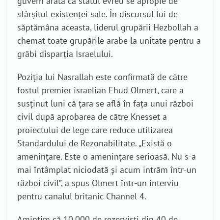
guvern arată că statul evreu se apropie de
sfârșitul existenței sale.
În discursul lui de
săptămâna aceasta, liderul grupării Hezbollah a
chemat toate grupările arabe la unitate pentru a
grăbi disparția Israelului.
Poziția lui Nasrallah este confirmată de către
fostul premier israelian Ehud Olmert, care a
susținut luni că țara se află în fața unui război
civil după aprobarea de către Knesset a
proiectului de lege care reduce utilizarea
Standardului de Rezonabilitate. „
Există o
amenințare. Este o amenințare serioasă. Nu s-a
mai întâmplat niciodată și acum intrăm într-un
război civil”, a spus Olmert într-un interviu
pentru canalul britanic Channel 4.
Amintim că 10.000 de rezerviști din 40 de