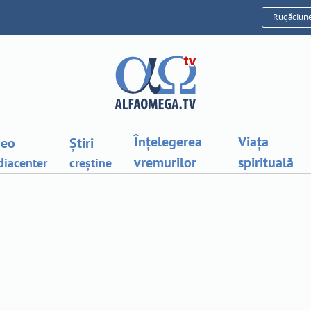
Rugăciun
Înțelegerea
Viața
deo
Știri
vremurilor
spirituală
iacenter
creștine