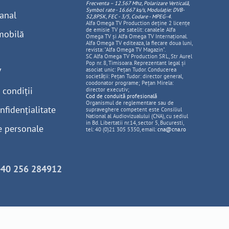
Frecventa – 12.567 Mhz, Polarizare
Vertica
lă,
Symbol rate - 16.667 ks/s, Modulație: DVB-
anal
S2,8PSK, FEC - 3/5, Codare - MPEG-4
.
Alfa Omega TV Production deține 2 licențe
de emisie TV pe satelit: canalele Alfa
mobilă
Omega TV și Alfa Omega TV Internațional.
Alfa Omega TV editeaza, la fiecare doua luni,
revista: "Alfa Omega TV Magazin".
SC Alfa Omega TV Production SRL, Str Aurel
Pop nr. 8, Timisoara. Reprezentant legal și
V
asociat unic: Pețan Tudor. Conducerea
societății: Pețan Tudor: director general,
coodonator programe; Pețan Mirela:
 condiții
director executiv;
Cod de conduită profesională
Organismul de reglementare sau de
nfidențialitate
supraveghere competent este Consiliul
National al Audiovizualului (CNA), cu sediul
in Bd. Libertatii nr.14, sector 5, Bucuresti,
e personale
tel: 40 (0)21 305 5350, email:
cna@cna.ro
+40 256 284912