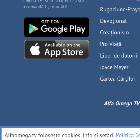
Omega TV” și fii la curent cu știri,
recomandări și noutăți!
Rugaciune-Praye
Devoțional
Creaționism
Pro-Viață
Liber de datorii
Joyce Meyer
Cartea Cărților
Alfa Omega TV
Alfaomega.tv folosește cookies. Info și setări:
Politica C