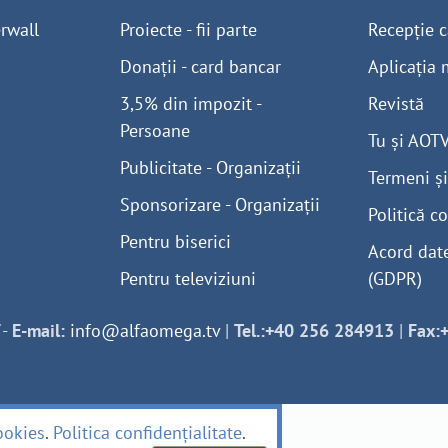
rwall
Proiecte - fii parte
Recepție c
Donații - card bancar
Aplicația 
3,5% din impozit -
Revistă
Persoane
Tu și AOT
Publicitate - Organizații
Termeni și
Sponsorizare - Organizații
Politică co
Pentru biserici
Acord dat
Pentru televiziuni
(GDPR)
-
E-mail:
info@alfaomega.tv
|
Tel.:+40 256 284913
|
Fax:
ookies
.
Politica confidențialitate
.