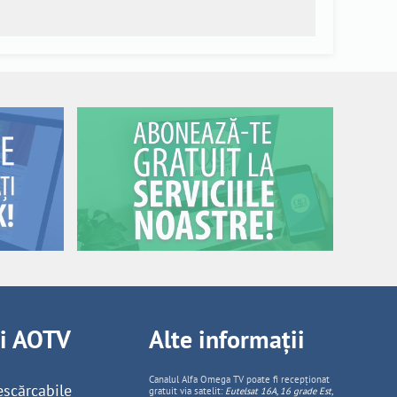
ii AOTV
Alte informații
Canalul Alfa Omega TV poate fi recepționat
escărcabile
gratuit via satelit:
Eutelsat 16A, 16 grade Est,