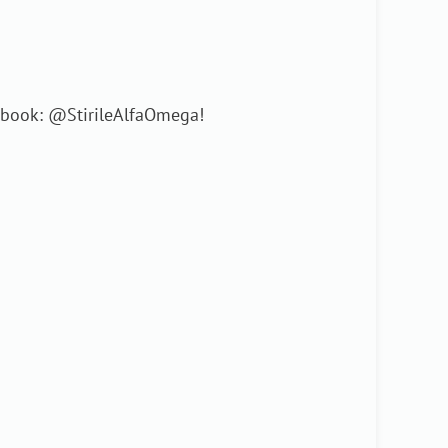
cebook: @StirileAlfaOmega!