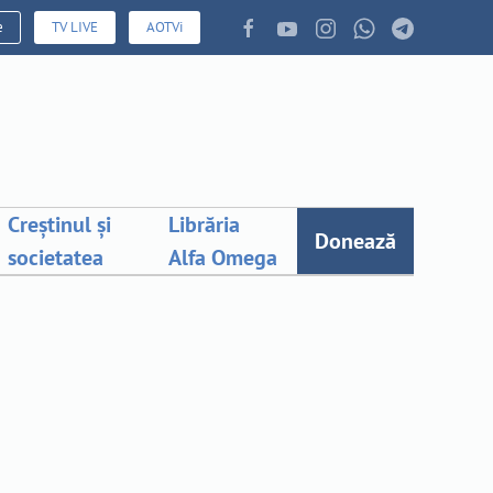
e
TV LIVE
AOTVi
Creștinul și
Librăria
Donează
societatea
Alfa Omega