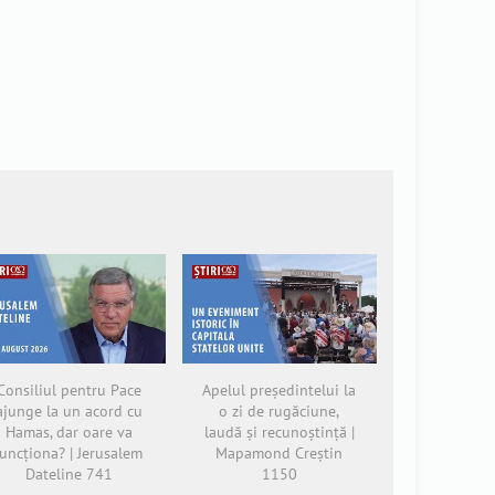
Consiliul pentru Pace
Apelul președintelui la
ajunge la un acord cu
o zi de rugăciune,
Hamas, dar oare va
laudă și recunoștință |
funcționa? | Jerusalem
Mapamond Creștin
Dateline 741
1150