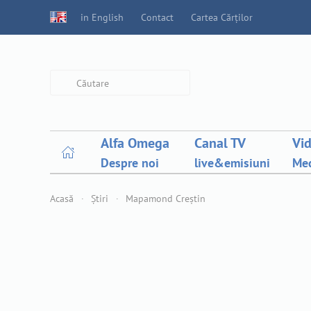
in English
Contact
Cartea Cărților
Type 2 or more characters for
results.
Alfa Omega
Canal TV
Vi
Despre noi
live&emisiuni
Med
Acasă
Știri
Mapamond Creștin