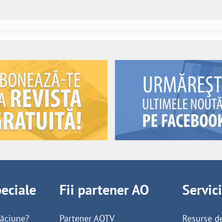
peciale
Fii partener AO
Servic
găciune?
Partener AOTV
Resurse d