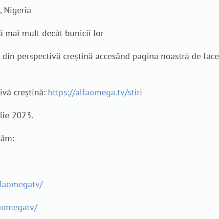
, Nigeria
că mai mult decât bunicii lor
je din perspectivă creștină accesând pagina noastră de fa
tivă creștină:
https://alfaomega.tv/stiri
lie 2023.
tăm:
lfaomegatv/
aomegatv/