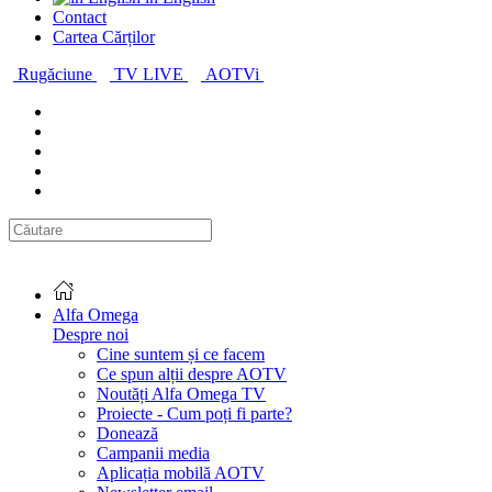
Contact
Cartea Cărților
Rugăciune
TV LIVE
AOTVi
Alfa Omega
Despre noi
Cine suntem și ce facem
Ce spun alții despre AOTV
Noutăți Alfa Omega TV
Proiecte - Cum poți fi parte?
Donează
Campanii media
Aplicația mobilă AOTV