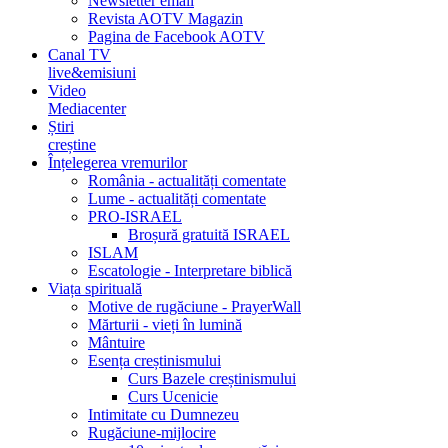
Newsletter email
Revista AOTV Magazin
Pagina de Facebook AOTV
Canal TV
live&emisiuni
Video
Mediacenter
Știri
creștine
Înțelegerea vremurilor
România - actualități comentate
Lume - actualități comentate
PRO-ISRAEL
Broșură gratuită ISRAEL
ISLAM
Escatologie - Interpretare biblică
Viața spirituală
Motive de rugăciune - PrayerWall
Mărturii - vieți în lumină
Mântuire
Esența creștinismului
Curs Bazele creștinismului
Curs Ucenicie
Intimitate cu Dumnezeu
Rugăciune-mijlocire