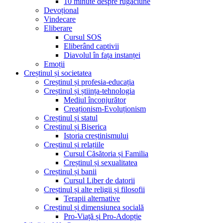
10 minute despre rugăciune
Devoțional
Vindecare
Eliberare
Cursul SOS
Eliberând captivii
Diavolul în fața instanței
Emoții
Creștinul și societatea
Creștinul și profesia-educația
Creștinul și știința-tehnologia
Mediul înconjurător
Creaționism-Evoluționism
Creștinul și statul
Creștinul și Biserica
Istoria creștinismului
Creștinul și relațiile
Cursul Căsătoria și Familia
Creștinul și sexualitatea
Creștinul și banii
Cursul Liber de datorii
Creștinul și alte religii și filosofii
Terapii alternative
Creștinul și dimensiunea socială
Pro-Viață și Pro-Adopție