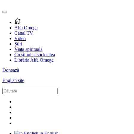
Alfa Omega
Canal TV
Video
Știri
Viața spirituală
Creștinul și societatea
Librăria Alfa Omega
Donează
English site
in English