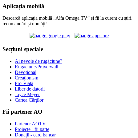
Aplicația mobilă
Descarcă aplicația mobilă „Alfa Omega TV” și fii la curent cu știri,
recomandări și noutăți!
Secțiuni speciale
Ai nevoie de rugăciune?
Rugaciune-Prayerwall
Devoțional
Creaționism
Pro-Viață
Liber de datorii
Joyce Meyer
Cartea Cărților
Fii partener AO
Partener AOTV
Proiecte - fii parte
Donații - card bancar