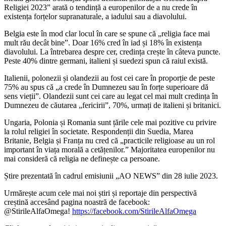
Religiei 2023” arată o tendință a europenilor de a nu crede în
existența forțelor supranaturale, a iadului sau a diavolului.
Belgia este în mod clar locul în care se spune că „religia face mai
mult rău decât bine”.
Doar 16% cred în iad și 18% în existența
diavolului. La întrebarea despre cer, credința crește în câteva puncte.
Peste 40% dintre germani, italieni și suedezi spun că raiul există.
Italienii, polonezii și olandezii au fost cei care în proporție de peste
75% au spus că „a crede în Dumnezeu sau în forțe superioare dă
sens vieții”. Olandezii sunt cei care au legat cel mai mult credința în
Dumnezeu de căutarea „fericirii”, 70%, urmați de italieni și britanici.
Ungaria, Polonia și Romania sunt țările cele mai pozitive cu privire
la rolul religiei în societate. Respondenții din
Suedia, Marea
Britanie, Belgia și Franța nu cred că „practicile religioase au un rol
important în viața morală a cetățenilor.” Majoritatea europenilor nu
mai consideră că religia ne definește ca persoane.
Știre prezentată în cadrul emisiunii „AO NEWS” din 28 iulie 2023.
Urmărește acum cele mai noi știri și reportaje din perspectivă
creștină accesând pagina noastră de facebook:
@StirileAlfaOmega!
https://facebook.com/StirileAlfaOmega