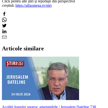
Click pentru alte știri și reportaje din perspectivă
creștină:
https://alfaomega.tv/stiri
Articole similare
Acoliții Iranului sporesc amenințările | Jerusalem Dateline 738