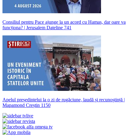
Consiliul pentru Pace ajunge la un acord cu Hamas, dar oare va
funcționa? | Jerusalem Dateline 741
Apelul președintelui la o zi de rugăciune, laudă și recunoștință |
Mapamond Creștin 1150