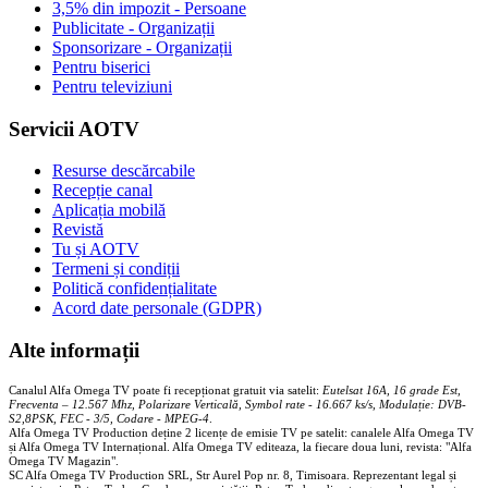
3,5% din impozit - Persoane
Publicitate - Organizații
Sponsorizare - Organizații
Pentru biserici
Pentru televiziuni
Servicii AOTV
Resurse descărcabile
Recepție canal
Aplicația mobilă
Revistă
Tu și AOTV
Termeni și condiții
Politică confidențialitate
Acord date personale (GDPR)
Alte informații
Canalul Alfa Omega TV poate fi recepționat gratuit via satelit:
Eutelsat 16A, 16 grade Est,
Frecventa – 12.567 Mhz, Polarizare
Vertica
lă, Symbol rate - 16.667 ks/s, Modulație: DVB-
S2,8PSK, FEC - 3/5, Codare - MPEG-4
.
Alfa Omega TV Production deține 2 licențe de emisie TV pe satelit: canalele Alfa Omega TV
și Alfa Omega TV Internațional. Alfa Omega TV editeaza, la fiecare doua luni, revista: "Alfa
Omega TV Magazin".
SC Alfa Omega TV Production SRL, Str Aurel Pop nr. 8, Timisoara. Reprezentant legal și