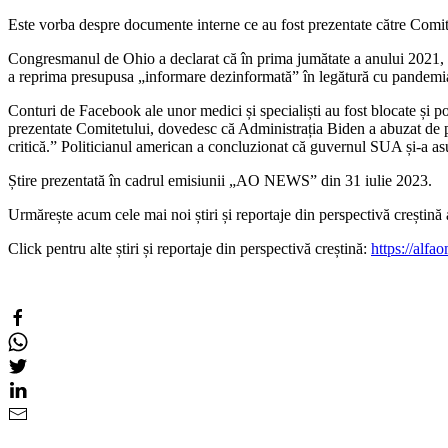
Este vorba despre documente interne ce au fost prezentate către Comit
Congresmanul de Ohio a declarat că în prima jumătate a anului 2021, com
a reprima presupusa „informare dezinformată” în legătură cu pandemi
Conturi de Facebook ale unor medici și specialiști au fost blocate și po
prezentate Comitetului, dovedesc că Administrația Biden a abuzat de p
critică.”
Politicianul american a concluzionat că guvernul SUA și-a asu
Știre prezentată în cadrul emisiunii „AO NEWS” din 31 iulie 2023.
Urmărește acum cele mai noi știri și reportaje din perspectivă creșt
Click pentru alte știri și reportaje din perspectivă creștină:
https://alfao