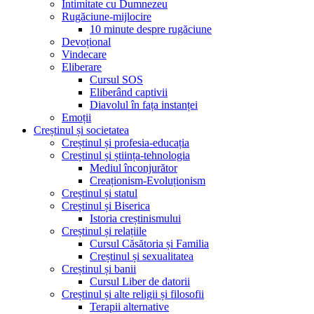
Intimitate cu Dumnezeu
Rugăciune-mijlocire
10 minute despre rugăciune
Devoțional
Vindecare
Eliberare
Cursul SOS
Eliberând captivii
Diavolul în fața instanței
Emoții
Creștinul și societatea
Creștinul și profesia-educația
Creștinul și știința-tehnologia
Mediul înconjurător
Creaționism-Evoluționism
Creștinul și statul
Creștinul și Biserica
Istoria creștinismului
Creștinul și relațiile
Cursul Căsătoria și Familia
Creștinul și sexualitatea
Creștinul și banii
Cursul Liber de datorii
Creștinul și alte religii și filosofii
Terapii alternative