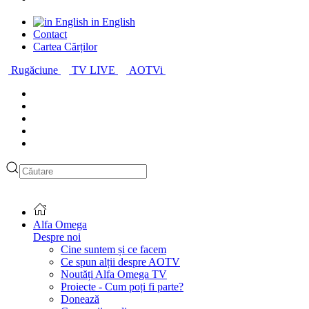
in English
Contact
Cartea Cărților
Rugăciune
TV LIVE
AOTVi
Alfa Omega
Despre noi
Cine suntem și ce facem
Ce spun alții despre AOTV
Noutăți Alfa Omega TV
Proiecte - Cum poți fi parte?
Donează