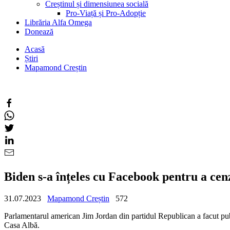
Creștinul și dimensiunea socială
Pro-Viață și Pro-Adopție
Librăria Alfa Omega
Donează
Acasă
Știri
Mapamond Creștin
Biden s-a înțeles cu Facebook pentru a c
31.07.2023
Mapamond Creștin
572
Parlamentarul american Jim Jordan din partidul Republican a facut pu
Casa Albă.