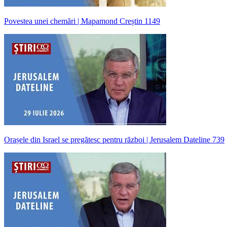
Povestea unei chemări | Mapamond Creștin 1149
Orașele din Israel se pregătesc pentru război | Jerusalem Dateline 739