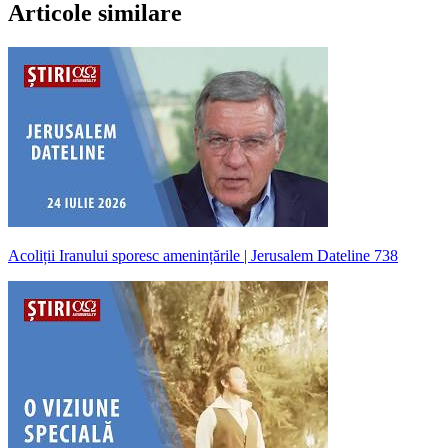
Articole similare
Acoliții Iranului sporesc amenințările | Jerusalem Dateline 738