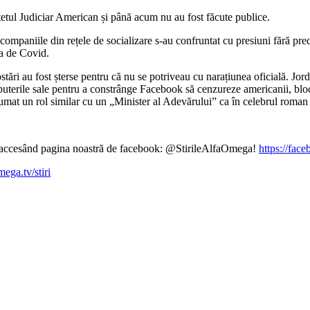
etul Judiciar American și până acum nu au fost făcute publice.
paniile din rețele de socializare s-au confruntat cu presiuni fără prece
a de Covid.
stări au fost șterse pentru că nu se potriveau cu narațiunea oficială.
Jord
uterile sale pentru a constrânge Facebook să cenzureze americanii, bloc
mat un rol similar cu un „Minister al Adevărului” ca în celebrul roman
ină accesând pagina noastră de facebook: @StirileAlfaOmega!
https://fac
mega.tv/stiri