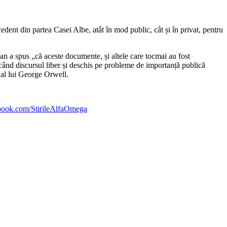
dent din partea Casei Albe, atât în mod public, cât și în privat, pentru
an a spus „că aceste documente, și altele care tocmai au fost
ând discursul liber și deschis pe probleme de importanță publică
 al lui George Orwell.
ebook.com/StirileAlfaOmega