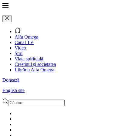
Alfa Omega
Canal TV
Video
Știri
Viața spirituală
Creștinul și societatea
Librăria Alfa Omega
Donează
English site