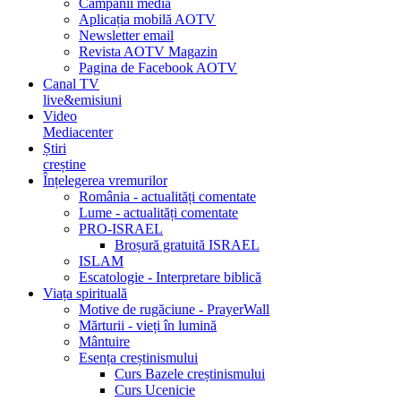
Campanii media
Aplicația mobilă AOTV
Newsletter email
Revista AOTV Magazin
Pagina de Facebook AOTV
Canal TV
live&emisiuni
Video
Mediacenter
Știri
creștine
Înțelegerea vremurilor
România - actualități comentate
Lume - actualități comentate
PRO-ISRAEL
Broșură gratuită ISRAEL
ISLAM
Escatologie - Interpretare biblică
Viața spirituală
Motive de rugăciune - PrayerWall
Mărturii - vieți în lumină
Mântuire
Esența creștinismului
Curs Bazele creștinismului
Curs Ucenicie