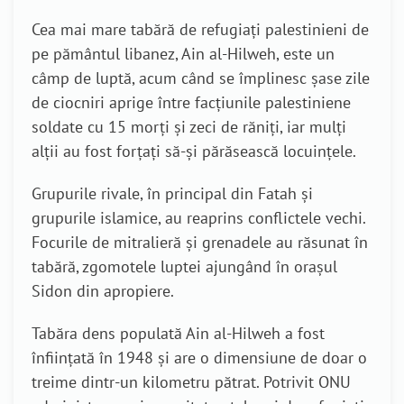
Cea mai mare tabără de refugiați palestinieni de
pe pământul libanez, Ain al-Hilweh, este un
câmp de luptă, acum când se împlinesc șase zile
de ciocniri aprige între facțiunile palestiniene
soldate cu 15 morți și zeci de răniți, iar mulți
alții au fost forțați să-și părăsească locuințele.
Grupurile rivale, în principal din Fatah și
grupurile islamice, au reaprins conflictele vechi.
Focurile de mitralieră și grenadele au răsunat în
tabără, zgomotele luptei ajungând în orașul
Sidon din apropiere.
Tabăra dens populată Ain al-Hilweh a fost
înființată în 1948 și are o dimensiune de doar o
treime dintr-un kilometru pătrat.
Potrivit ONU