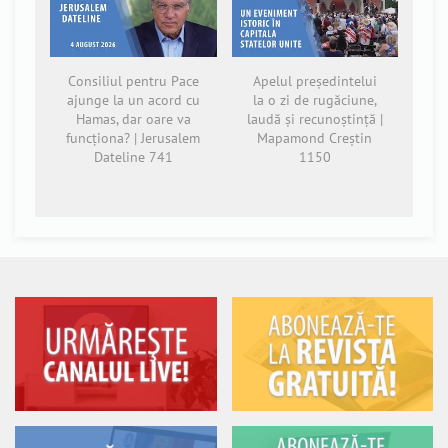
Consiliul pentru Pace
Apelul președintelui
ajunge la un acord cu
la o zi de rugăciune,
Hamas, dar oare va
laudă și recunoștință |
funcționa? | Jerusalem
Mapamond Creștin
Dateline 741
1150