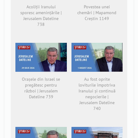
Acoliții Iranului
Povestea unei
sporesc amenințările |
chemări | Mapamond
Jerusalem Dateline
Creștin 1149
738
Orașele din Israel se
Au fost oprite
pregătesc pentru
loviturile împotriva
război | Jerusalem
Iranului și continuă
Dateline 739
negocierile |
Jerusalem Dateline
740