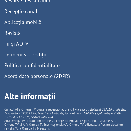
Resurse descărcabile
Recepție canal
Aplicația mobilă
Revistă
Tu și AOTV
Termeni și condiții
Politică confidențialitate
Acord date personale (GDPR)
Alte informații
Canalul Alfa Omega TV poate fi recepționat gratuit via satelit:
Eutelsat 16A, 16 grade Est,
Frecventa – 12.567 Mhz, Polarizare
Vertica
lă, Symbol rate - 16.667 ks/s, Modulație: DVB-
S2,8PSK, FEC - 3/5, Codare - MPEG-4
.
Alfa Omega TV Production deține 2 licențe de emisie TV pe satelit: canalele Alfa
Omega TV și Alfa Omega TV Internațional. Alfa Omega TV editeaza, la fiecare doua luni,
revista: "Alfa Omega TV Magazin".