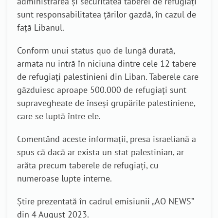
administrarea și securitatea taberei de refugiați
sunt responsabilitatea țărilor gazdă, în cazul de
față Libanul.
Conform unui status quo de lungă durată,
armata nu intră în niciuna dintre cele 12 tabere
de refugiați palestinieni din Liban
. Taberele care
găzduiesc aproape 500.000 de refugiați sunt
supravegheate de înseși grupările palestiniene,
care se luptă între ele.
Comentând aceste informații, presa israeliană a
spus că dacă ar exista un stat palestinian, ar
arăta precum taberele de refugiați, cu
numeroase lupte interne.
Știre prezentată în cadrul emisiunii „AO NEWS”
din 4 August 2023.