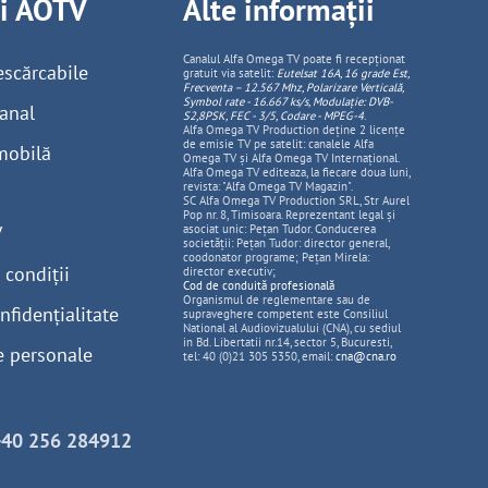
ii AOTV
Alte informații
Canalul Alfa Omega TV poate fi recepționat
escărcabile
gratuit via satelit:
Eutelsat 16A, 16 grade Est,
Frecventa – 12.567 Mhz, Polarizare
Vertica
lă,
Symbol rate - 16.667 ks/s, Modulație: DVB-
anal
S2,8PSK, FEC - 3/5, Codare - MPEG-4
.
Alfa Omega TV Production deține 2 licențe
de emisie TV pe satelit: canalele Alfa
mobilă
Omega TV și Alfa Omega TV Internațional.
Alfa Omega TV editeaza, la fiecare doua luni,
revista: "Alfa Omega TV Magazin".
SC Alfa Omega TV Production SRL, Str Aurel
Pop nr. 8, Timisoara. Reprezentant legal și
V
asociat unic: Pețan Tudor. Conducerea
societății: Pețan Tudor: director general,
coodonator programe; Pețan Mirela:
 condiții
director executiv;
Cod de conduită profesională
Organismul de reglementare sau de
nfidențialitate
supraveghere competent este Consiliul
National al Audiovizualului (CNA), cu sediul
in Bd. Libertatii nr.14, sector 5, Bucuresti,
e personale
tel: 40 (0)21 305 5350, email:
cna@cna.ro
+40 256 284912