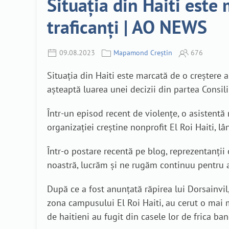
Situația din Haiti este
traficanți | AO NEWS
09.08.2023
Mapamond Creștin
676
Situația din Haiti este marcată de o creștere a 
așteaptă luarea unei decizii din partea Consili
Într-un episod recent de violențe, o asistent
organizației creștine nonprofit El Roi Haiti, lâ
Într-o postare recentă pe blog, reprezentanții
noastră, lucrăm și ne rugăm continuu pentru a
După ce a fost anunțată răpirea lui Dorsainvil, 
zona campusului El Roi Haiti, au cerut o mai m
de haitieni au fugit din casele lor de frica ban