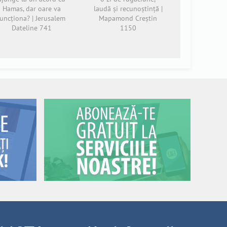
Hamas, dar oare va
laudă și recunoștință |
funcționa? | Jerusalem
Mapamond Creștin
Dateline 741
1150