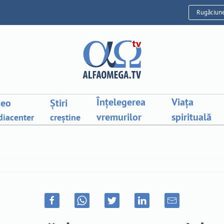
Rugăciun
Înțelegerea
Viața
deo
Știri
vremurilor
spirituală
iacenter
creștine