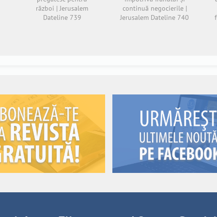
război | Jerusalem
continuă negocierile |
Dateline 739
Jerusalem Dateline 740