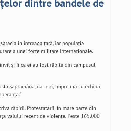
nțelor dintre bandele de
sărăcia în întreaga țară, iar populația
urare a unei forțe militare internaționale.
vil și fiica ei au fost răpite din campusul
ceastă săptămână, dar noi, împreună cu echipa
speranța.”
iva răpirii. Protestatarii, în mare parte din
ața valului recent de violențe. Peste 165.000