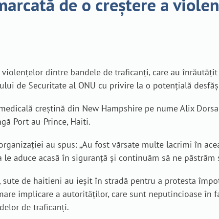
 marcată de o creștere a viole
violențelor dintre bandele de traficanți, care au înrăutățit 
ului de Securitate al ONU cu privire la o potențială desfăș
ă medicală creștină din New Hampshire pe nume Alix Dorsain
ngă Port-au-Prince, Haiti.
 organizației au spus: „Au fost vărsate multe lacrimi în a
 le aduce acasă în siguranță și continuăm să ne păstrăm 
sute de haitieni au ieșit în stradă pentru a protesta împotr
are implicare a autorităților, care sunt neputincioase în f
delor de traficanți.