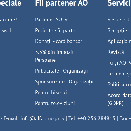
peciale
Fii partener AO
Servic
găciune?
Partener AOTV
Resurse d
rwall
Proiecte - fii parte
Recepție c
Donații - card bancar
Aplicația 
3,5% din impozit -
Revistă
Persoane
Tu și AOT
Publicitate - Organizații
Termeni și
Sponsorizare - Organizații
Politică co
Pentru biserici
Acord dat
Pentru televiziuni
(GDPR)
-
E-mail:
info@alfaomega.tv
|
Tel.:+40 256 284913
|
Fax: