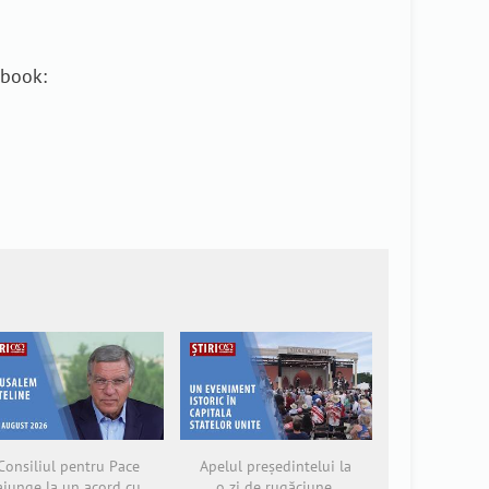
ebook:
Consiliul pentru Pace
Apelul președintelui la
ajunge la un acord cu
o zi de rugăciune,