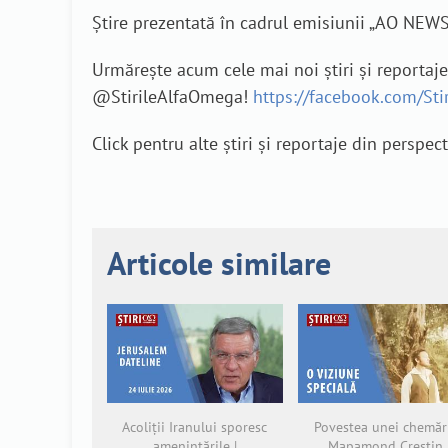
Știre prezentată în cadrul emisiunii „AO NEW
Urmărește acum cele mai noi știri și reportaj
@StirileAlfaOmega!
https://facebook.com/St
Click pentru alte știri și reportaje din perspec
Articole similare
Acoliții Iranului sporesc
Povestea unei chemări
amenințările |
Mapamond Creștin