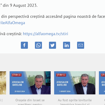
S” din 9 August 2023.
e din perspectivă creștină accesând pagina noastră de fac
irileAlfaOmega
tivă creștină:
https://alfaomega.tv/stiri
 |
Orașele din Israel se
Au fost oprite loviturile
pregătesc pentru
împotriva Iranului și