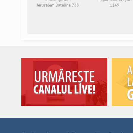
Jerusalem Dateline 738
1149