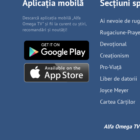
Aplicația mobilă
Secțiuni s
Descarcă aplicația mobilă „Alfa
Ai nevoie de ru
Omega TV” și fii la curent cu știri,
recomandări și noutăți!
Rugaciune-Praye
Devoțional
Creaționism
Pro-Viață
Liber de datorii
Joyce Meyer
Cartea Cărților
Alfa Omega TV