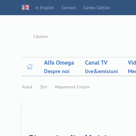
in English
Contact
Cartea Cărților
Type 2 or more characters for
results.
Alfa Omega
Canal TV
Vi
Despre noi
live&emisiuni
Med
Acasă
Știri
Mapamond Creștin