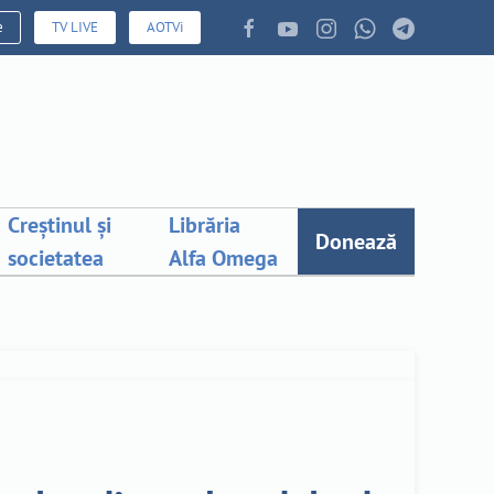
e
TV LIVE
AOTVi
Creștinul și
Librăria
Donează
societatea
Alfa Omega