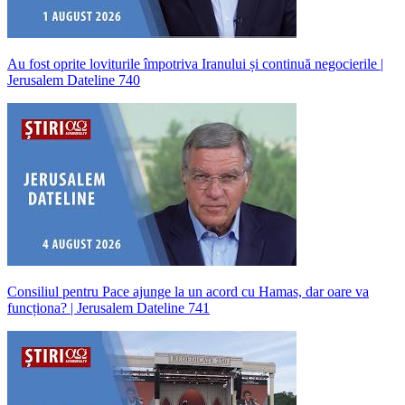
Au fost oprite loviturile împotriva Iranului și continuă negocierile |
Jerusalem Dateline 740
Consiliul pentru Pace ajunge la un acord cu Hamas, dar oare va
funcționa? | Jerusalem Dateline 741