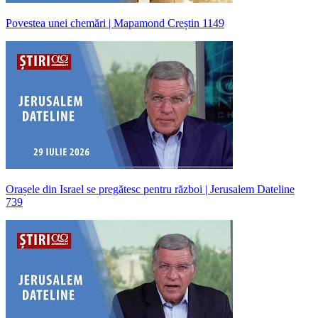
Povestea unei chemări | Mapamond Creștin 1149
Orașele din Israel se pregătesc pentru război | Jerusalem Dateline
739