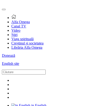
Alfa Omega
Canal TV
Video
Știri
Viața spirituală
Creștinul și societatea
Librăria Alfa Omega
Donează
English site
in English