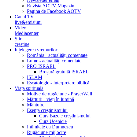
Newsletter email
Revista AOTV Magazin
Pagina de Facebook AOTV
Canal TV
live&emisiuni
Video
Mediacenter
Știri
creștine
Înțelegerea vremurilor
România - actualități comentate
Lume - actualități comentate
PRO-ISRAEL
Broșură gratuită ISRAEL
ISLAM
Escatologie - Interpretare biblică
Viața spirituală
Motive de rugăciune - PrayerWall
Mărturii - vieți în lumină
Mântuire
Esența creștinismului
Curs Bazele creștinismului
Curs Ucenicie
Intimitate cu Dumnezeu
Rugăciune-mijlocire