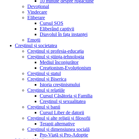
10 minute despre rugăciune
Devoțional
Vindecare
Eliberare
Cursul SOS
Eliberând captivii
Diavolul în fața instanței
Emoții
Creștinul și societatea
Creștinul și profesia-educația
Creștinul și știința-tehnologia
Mediul înconjurător
Creaționism-Evoluționism
Creștinul și statul
Creștinul și Biserica
Istoria creștinismului
Creștinul și relațiile
Cursul Căsătoria și Familia
Creștinul și sexualitatea
Creștinul și banii
Cursul Liber de datorii
Creștinul și alte religii și filosofii
Terapii alternative
Creștinul și dimensiunea socială
Pro-Viață și Pro-Adopție