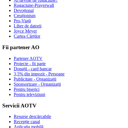
Ai nevoie de rugăciune?
Rugaciune-Prayerwall
Devoțional
Creaționism
Pro-Viață
Liber de datorii
Joyce Meyer
Cartea Cărților
Fii partener AO
Partener AOTV
Proiecte - fii parte
Donații - card bancar
3,5% din impozit - Persoane
Publicitate - Organizații
Sponsorizare - Organizații
Pentru biserici
Pentru televiziuni
Servicii AOTV
Resurse descărcabile
Recepție canal
Aplicația mobilă