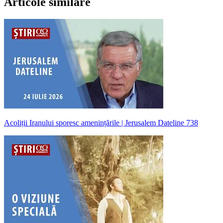
Articole similare
Acoliții Iranului sporesc amenințările | Jerusalem Dateline 738