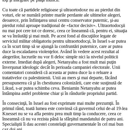
Cu toate că partidele religioase şi ultraortodoxe nu au pierdut din
voturi, ele se numără printre marile perdante ale ultimelor alegeri,
deoarece, prin înfiinţarea unui centru conservator puternic, şi-au
pierdut rolul aproape tradiţional de «factor decisiv». Ultraortodocşii
nu mai pot cere tot ce doresc, ceea ce înseamnă că, pentru ei, situaţia
se va înrăutăţi şi mai mult. Pe acest fond al discuţiilor legate de
serviciul militar obligatoriu pentru ultraortodocşi, în Israel s-ar putea
ca în scurt timp să se ajungă la confruntări puternice, care ar putea
duce la escaladarea violenţelor. Având în vedere acest rezultat al
alegerilor, lucrurile nu vor fi deloc simple nici la nivelul politicii
externe. Imediat după alegeri, Netanyahu a fost mult mai puţin
înverşunat ideologic decât în perioada campaniei electorale. Unii
comentatori consideră că aceasta ar putea duce la o reluare a
tratativelor cu palestinienii. Unii au mers şi mai departe, făcând
presupunerea că şi în chestiunea colonizării, care este susţinută de
Likud, s-ar putea schimba ceva. Beniamin Netanyahu ar putea
întâmpina astfel probleme chiar şi în rândurile propriului partid.
În consecinţă, în Israel au fost exprimate mai multe prezumţii. În
primul rând, toată lumea este convinsă că guvernul celui de-al 19-lea
Knesset nu se va afla pentru prea mult timp la conducere, ceea ce
înseamnă că nu va rezista până la sfârşitul mandatului de patru ani.
Specialiştii îi dau acestei constelaţii guvernamentale în cel mai bun
caz doi ani.