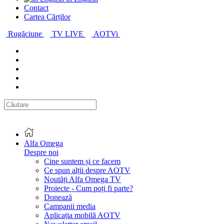
Contact
Cartea Cărților
Rugăciune
TV LIVE
AOTVi
Alfa Omega
Despre noi
Cine suntem și ce facem
Ce spun alții despre AOTV
Noutăți Alfa Omega TV
Proiecte - Cum poți fi parte?
Donează
Campanii media
Aplicația mobilă AOTV