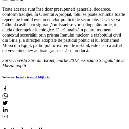
Toate acestea sunt însă doar presupuneri generale, deoarece,
conform tradiţiei, în Orientul Apropiat, totul se poate schimba foarte
repede pe fondul evenimentelor politicii de securitate. Dacă se va
întâmpla astfel, cu siguranţă în Israel se vor strânge rândurile, în
ciuda diferenţelor ideologice. Dacă analizăm pentru moment
contextul securităţii prin prisma Iranului nuclear, a războiului civil
din Siria şi a direcţiei adoptate de partidul politic al lui Mohamed
Morsi din Egipt, partid politic extrem de instabil, este clar că astfel
de «evenimente» au toate şansele să se producă.
Sursa: revista Stiri din Israel, martie 2013, Asociatia Strigatul de la
Miezul noptii
Subiecte:
Israel
,
Orientul Mijlociu