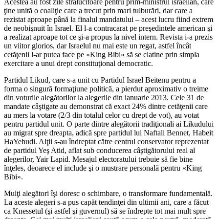
Acestea au fost zile strălucitoare pentru prim-ministrul israelian, care
ţine unită o coaliţie care a trecut prin mari tulburări, dar care a
rezistat aproape până la finalul mandatului – acest lucru fiind extrem
de neobişnuit în Israel. El l-a contracarat pe preşedintele american şi
a realizat aproape tot ce şi-a propus la nivel intern. Revista i-a prezis
un viitor glorios, dar Israelul nu mai este un regat, astfel încât
cetăţenii l-ar putea face pe «King Bibi» să se clatine prin simpla
exercitare a unui drept constituţional democratic.
Partidul Likud, care s-a unit cu Partidul Israel Beitenu pentru a
forma o singură formaţiune politică, a pierdut aproximativ o treime
din voturile alegătorilor la alegerile din ianuarie 2013. Cele 31 de
mandate câştigate au demonstrat că exact 24% dintre cetăţenii care
au mers la votare (2/3 din totalul celor cu drept de vot), au votat
pentru partidul unit. O parte dintre alegătorii tradiţionali ai Likudului
au migrat spre dreapta, adică spre partidul lui Naftali Bennet, Habeit
HaYehudi. Alţii s-au îndreptat către centrul conservator reprezentat
de partidul Yeş Atid, aflat sub conducerea câştigătorului real al
alegerilor, Yair Lapid. Mesajul electoratului trebuie să fie bine
înţeles, deoarece el include şi o mustrare personală pentru «King
Bibi».
Mulţi alegători îşi doresc o schimbare, o transformare fundamentală.
La aceste alegeri s-a pus capăt tendinţei din ultimii ani, care a făcut
ca Knessetul (şi astfel şi guvernul) să se îndrepte tot mai mult spre