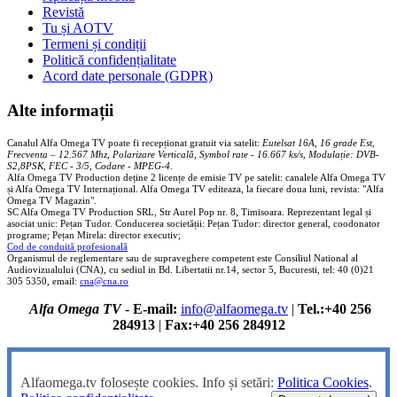
Revistă
Tu și AOTV
Termeni și condiții
Politică confidențialitate
Acord date personale (GDPR)
Alte informații
Canalul Alfa Omega TV poate fi recepționat gratuit via satelit:
Eutelsat 16A, 16 grade Est,
Frecventa – 12.567 Mhz, Polarizare
Vertica
lă, Symbol rate - 16.667 ks/s, Modulație: DVB-
S2,8PSK, FEC - 3/5, Codare - MPEG-4
.
Alfa Omega TV Production deține 2 licențe de emisie TV pe satelit: canalele Alfa Omega TV
și Alfa Omega TV Internațional. Alfa Omega TV editeaza, la fiecare doua luni, revista: "Alfa
Omega TV Magazin".
SC Alfa Omega TV Production SRL, Str Aurel Pop nr. 8, Timisoara. Reprezentant legal și
asociat unic: Pețan Tudor. Conducerea societății: Pețan Tudor: director general, coodonator
programe; Pețan Mirela: director executiv;
Cod de conduită profesională
Organismul de reglementare sau de supraveghere competent este Consiliul National al
Audiovizualului (CNA), cu sediul in Bd. Libertatii nr.14, sector 5, Bucuresti, tel: 40 (0)21
305 5350, email:
cna@cna.ro
Alfa Omega TV
-
E-mail:
info@alfaomega.tv
|
Tel.:+40 256
284913
|
Fax:+40 256 284912
Alfaomega.tv folosește cookies. Info și setări:
Politica Cookies
.