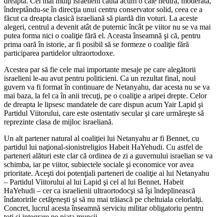
dreapta. Cei mai mulţi israelieni caută acum o cale neutră, moderată,
îndreptându-se în direcţia unui centru conservator solid, ceea ce a
făcut ca dreapta clasică israeliană să piardă din voturi. La aceste
alegeri, centrul a devenit atât de puternic încât pe viitor nu se va mai
putea forma nici o coaliţie fără el. Aceasta înseamnă şi că, pentru
prima oară în istorie, ar fi posibil să se formeze o coaliţie fără
participarea partidelor ultraortodoxe.
Acestea par să fie cele mai importante mesaje pe care alegătorii
israelieni le-au avut pentru politicieni. Ca un rezultat final, noul
guvern va fi format în continuare de Netanyahu, dar acesta nu se va
mai baza, la fel ca în anii trecuţi, pe o coaliţie a aripei drepte. Celor
de dreapta le lipsesc mandatele de care dispun acum Yair Lapid şi
Partidul Viitorului, care este ostentativ secular şi care urmăreşte să
reprezinte clasa de mijloc israeliană.
Un alt partener natural al coaliţiei lui Netanyahu ar fi Bennet, cu
partidul lui naţional-sionistreligios Habeit HaYehudi. Cu astfel de
parteneri alături este clar că ordinea de zi a guvernului israelian se va
schimba, iar pe viitor, subiectele sociale şi economice vor avea
prioritate. Aceşti doi potenţiali parteneri de coaliţie ai lui Netanyahu
– Partidul Viitorului al lui Lapid şi cel al lui Bennet, Habeit
HaYehudi – cer ca israelienii ultraortodocşi să îşi îndeplinească
îndatoririle cetăţeneşti şi să nu mai trăiască pe cheltuiala celorlalţi.
Concret, lucrul acesta înseamnă serviciu militar obligatoriu pentru
toţi şi integrare pe piaţa muncii.