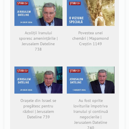
Acoliții Iranului
Povestea unei
sporesc amenințările |
chemări | Mapamond
Jerusalem Dateline
Creștin 1149
738
Orașele din Israel se
Au fost oprite
pregătesc pentru
loviturile împotriva
război | Jerusalem
Iranului și continuă
Dateline 739
negocierile |
Jerusalem Dateline
740