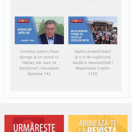
Consiliul pentru Pace
Apelul președintelui
ajunge la un acord cu
la o zi de rugăciune,
Hamas, dar oare va
laudă și recunoștință |
funcționa? | Jerusalem
Mapamond Creștin
Dateline 741
1150