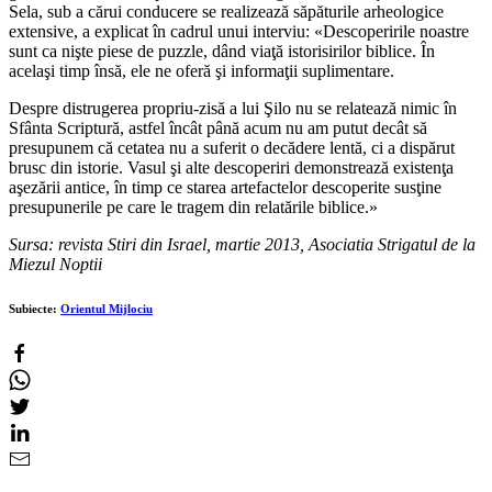
Sela, sub a cărui conducere se realizează săpăturile arheologice
extensive, a explicat în cadrul unui interviu: «Descoperirile noastre
sunt ca nişte piese de puzzle, dând viaţă istorisirilor biblice. În
acelaşi timp însă, ele ne oferă şi informaţii suplimentare.
Despre distrugerea propriu-zisă a lui Şilo nu se relatează nimic în
Sfânta Scriptură, astfel încât până acum nu am putut decât să
presupunem că cetatea nu a suferit o decădere lentă, ci a dispărut
brusc din istorie. Vasul şi alte descoperiri demonstrează existenţa
aşezării antice, în timp ce starea artefactelor descoperite susţine
presupunerile pe care le tragem din relatările biblice.»
Sursa: revista Stiri din Israel, martie 2013, Asociatia Strigatul de la
Miezul Noptii
Subiecte:
Orientul Mijlociu