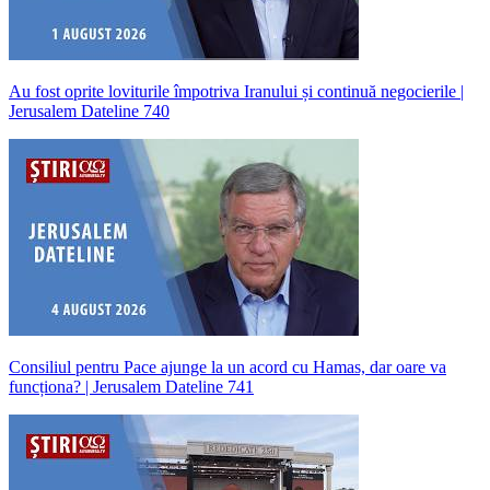
Au fost oprite loviturile împotriva Iranului și continuă negocierile |
Jerusalem Dateline 740
Consiliul pentru Pace ajunge la un acord cu Hamas, dar oare va
funcționa? | Jerusalem Dateline 741