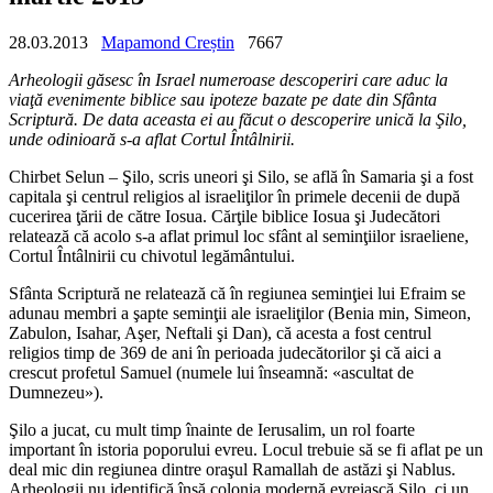
28.03.2013
Mapamond Creștin
7667
Arheologii găsesc în Israel numeroase descoperiri care aduc la
viaţă evenimente biblice sau ipoteze bazate pe date din Sfânta
Scriptură. De data aceasta ei au făcut o descoperire unică la Şilo,
unde odinioară s-a aflat Cortul Întâlnirii.
Chirbet Selun – Şilo, scris uneori şi Silo, se află în Samaria şi a fost
capitala şi centrul religios al israeliţilor în primele decenii de după
cucerirea ţării de către Iosua. Cărţile biblice Iosua şi Judecători
relatează că acolo s-a aflat primul loc sfânt al seminţiilor israeliene,
Cortul Întâlnirii cu chivotul legământului.
Sfânta Scriptură ne relatează că în regiunea seminţiei lui Efraim se
adunau membri a şapte seminţii ale israeliţilor (Benia min, Simeon,
Zabulon, Isahar, Aşer, Neftali şi Dan), că acesta a fost centrul
religios timp de 369 de ani în perioada judecătorilor şi că aici a
crescut profetul Samuel (numele lui înseamnă: «ascultat de
Dumnezeu»).
Şilo a jucat, cu mult timp înainte de Ierusalim, un rol foarte
important în istoria poporului evreu. Locul trebuie să se fi aflat pe un
deal mic din regiunea dintre oraşul Ramallah de astăzi şi Nablus.
Arheologii nu identifică însă colonia modernă evreiască Şilo, ci un