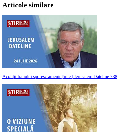
Articole similare
Acoliții Iranului sporesc amenințările | Jerusalem Dateline 738