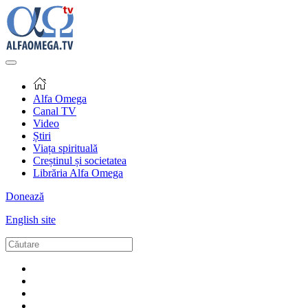
Alfa Omega
Canal TV
Video
Știri
Viața spirituală
Creștinul și societatea
Librăria Alfa Omega
Donează
English site