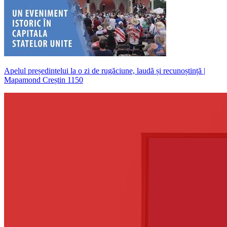
Apelul președintelui la o zi de rugăciune, laudă și recunoștință |
Mapamond Creștin 1150