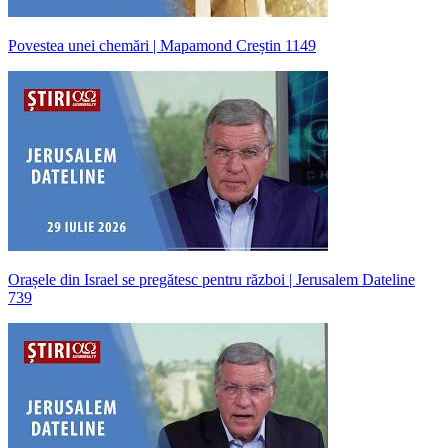
Povestea unei chemări | Mapamond Creștin 1149
Orașele din Israel se pregătesc pentru război | Jerusalem Dateline
739