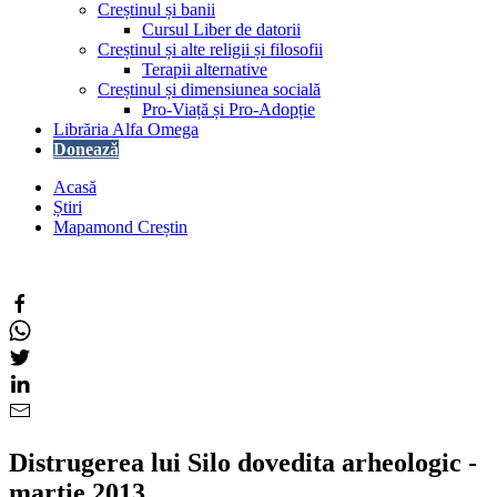
Creștinul și banii
Cursul Liber de datorii
Creștinul și alte religii și filosofii
Terapii alternative
Creștinul și dimensiunea socială
Pro-Viață și Pro-Adopție
Librăria Alfa Omega
Donează
Acasă
Știri
Mapamond Creștin
Distrugerea lui Silo dovedita arheologic -
martie 2013