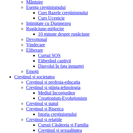
Mântuire
Esența creștinismului
Curs Bazele creștinismului
Curs Ucenicie
Intimitate cu Dumnezeu
Rugăciune-mijlocire
10 minute despre rugăciune
Devoțional
Vindecare
Eliberare
Cursul SOS
Eliberând captivii
Diavolul în fața instanței
Emoții
Creștinul și societatea
Creștinul și profesia-educația
Creștinul și știința-tehnologia
Mediul înconjurător
Creaționism-Evoluționism
Creștinul și statul
Creștinul și Biserica
Istoria creștinismului
Creștinul și relațiile
Cursul Căsătoria și Familia
Creștinul și sexualitatea