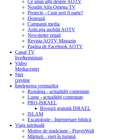
Ce spun alții despre AOTV
Noutăți Alfa Omega TV
Proiecte - Cum poți fi parte?
Donează
Campanii media
Aplicația mobilă AOTV
Newsletter email
Revista AOTV Magazin
Pagina de Facebook AOTV
Canal TV
live&emisiuni
Video
Mediacenter
Știri
creștine
Înțelegerea vremurilor
România - actualități comentate
Lume - actualități comentate
PRO-ISRAEL
Broșură gratuită ISRAEL
ISLAM
Escatologie - Interpretare biblică
Viața spirituală
Motive de rugăciune - PrayerWall
Mărturii - vieți în lumină