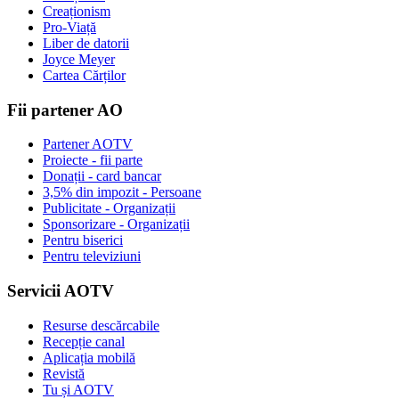
Creaționism
Pro-Viață
Liber de datorii
Joyce Meyer
Cartea Cărților
Fii partener AO
Partener AOTV
Proiecte - fii parte
Donații - card bancar
3,5% din impozit - Persoane
Publicitate - Organizații
Sponsorizare - Organizații
Pentru biserici
Pentru televiziuni
Servicii AOTV
Resurse descărcabile
Recepție canal
Aplicația mobilă
Revistă
Tu și AOTV