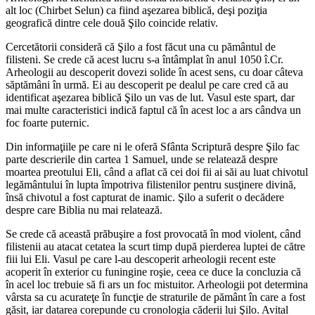
alt loc (Chirbet Selun) ca fiind aşezarea biblică, deşi poziţia
geografică dintre cele două Şilo coincide relativ.
Cercetătorii consideră că Şilo a fost făcut una cu pământul de
filisteni. Se crede că acest lucru s-a întâmplat în anul 1050 î.Cr.
Arheologii au descoperit dovezi solide în acest sens, cu doar câteva
săptămâni în urmă. Ei au descoperit pe dealul pe care cred că au
identificat aşezarea biblică Şilo un vas de lut. Vasul este spart, dar
mai multe caracteristici indică faptul că în acest loc a ars cândva un
foc foarte puternic.
Din informaţiile pe care ni le oferă Sfânta Scriptură despre Şilo fac
parte descrierile din cartea 1 Samuel, unde se relatează despre
moartea preotului Eli, când a aflat că cei doi fii ai săi au luat chivotul
legământului în lupta împotriva filistenilor pentru susţinere divină,
însă chivotul a fost capturat de inamic. Şilo a suferit o decădere
despre care Biblia nu mai relatează.
Se crede că această prăbuşire a fost provocată în mod violent, când
filistenii au atacat cetatea la scurt timp după pierderea luptei de către
fiii lui Eli. Vasul pe care l-au descoperit arheologii recent este
acoperit în exterior cu funingine roşie, ceea ce duce la concluzia că
în acel loc trebuie să fi ars un foc mistuitor. Arheologii pot determina
vârsta sa cu acurateţe în funcţie de straturile de pământ în care a fost
găsit, iar datarea corepunde cu cronologia căderii lui Şilo. Avital