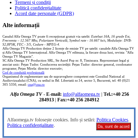
Termeni și condiții
Politică confidențialitate
Acord date personale (GDPR)
Alte informații
Canalul Alfa Omega TV poate fi recepționat gratuit via satelit:
Eutelsat 16A, 16 grade Est,
Frecventa – 12.567 Mhz, Polarizare
Vertica
lă, Symbol rate - 16.667 ks/s, Modulație: DVB-
S2,8PSK, FEC - 3/5, Codare - MPEG-4
.
Alfa Omega TV Production deține 2 licențe de emisie TV pe satelit: canalele Alfa Omega TV
și Alfa Omega TV Internațional. Alfa Omega TV editeaza, la fiecare doua luni, revista: "Alfa
Omega TV Magazin".
SC Alfa Omega TV Production SRL, Str Aurel Pop nr. 8, Timisoara. Reprezentant legal și
asociat unic: Pețan Tudor. Conducerea societății: Pețan Tudor: director general, coodonator
programe; Pețan Mirela: director executiv;
Cod de conduită profesională
Organismul de reglementare sau de supraveghere competent este Consiliul National al
Audiovizualului (CNA), cu sediul in Bd. Libertatii nr.14, sector 5, Bucuresti, tel: 40 (0)21
305 5350, email:
cna@cna.ro
Alfa Omega TV
-
E-mail:
info@alfaomega.tv
|
Tel.:+40 256
284913
|
Fax:+40 256 284912
Alfaomega.tv folosește cookies. Info și setări:
Politica Cookies
.
Politica confidențialitate
.
Da, sunt de acord