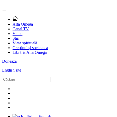
Alfa Omega
Canal TV
Video
Știri
Viața spirituală
Creștinul și societatea
Librăria Alfa Omega
Donează
English site
in English