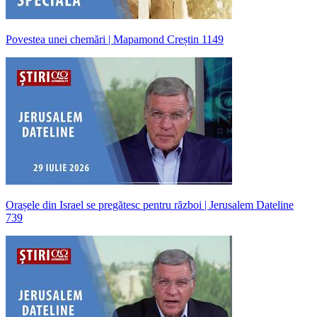
Povestea unei chemări | Mapamond Creștin 1149
Orașele din Israel se pregătesc pentru război | Jerusalem Dateline
739