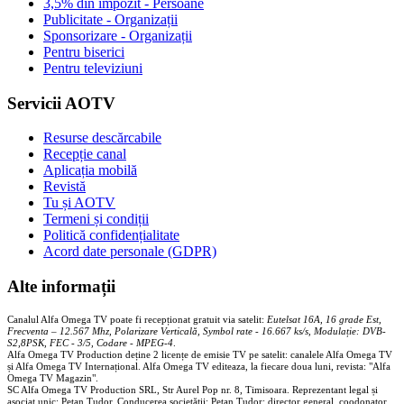
3,5% din impozit - Persoane
Publicitate - Organizații
Sponsorizare - Organizații
Pentru biserici
Pentru televiziuni
Servicii AOTV
Resurse descărcabile
Recepție canal
Aplicația mobilă
Revistă
Tu și AOTV
Termeni și condiții
Politică confidențialitate
Acord date personale (GDPR)
Alte informații
Canalul Alfa Omega TV poate fi recepționat gratuit via satelit:
Eutelsat 16A, 16 grade Est,
Frecventa – 12.567 Mhz, Polarizare
Vertica
lă, Symbol rate - 16.667 ks/s, Modulație: DVB-
S2,8PSK, FEC - 3/5, Codare - MPEG-4
.
Alfa Omega TV Production deține 2 licențe de emisie TV pe satelit: canalele Alfa Omega TV
și Alfa Omega TV Internațional. Alfa Omega TV editeaza, la fiecare doua luni, revista: "Alfa
Omega TV Magazin".
SC Alfa Omega TV Production SRL, Str Aurel Pop nr. 8, Timisoara. Reprezentant legal și
asociat unic: Pețan Tudor. Conducerea societății: Pețan Tudor: director general, coodonator