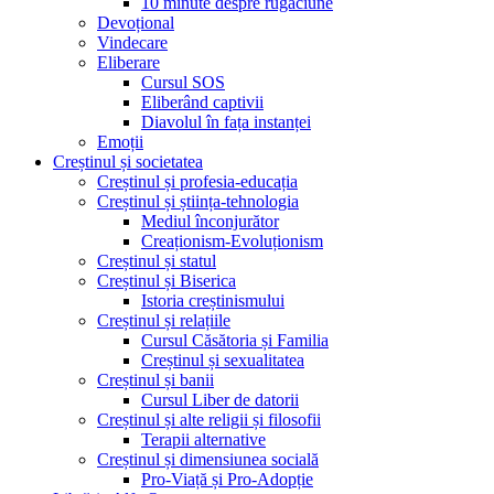
10 minute despre rugăciune
Devoțional
Vindecare
Eliberare
Cursul SOS
Eliberând captivii
Diavolul în fața instanței
Emoții
Creștinul și societatea
Creștinul și profesia-educația
Creștinul și știința-tehnologia
Mediul înconjurător
Creaționism-Evoluționism
Creștinul și statul
Creștinul și Biserica
Istoria creștinismului
Creștinul și relațiile
Cursul Căsătoria și Familia
Creștinul și sexualitatea
Creștinul și banii
Cursul Liber de datorii
Creștinul și alte religii și filosofii
Terapii alternative
Creștinul și dimensiunea socială
Pro-Viață și Pro-Adopție