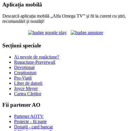
Aplicația mobilă
Descarcă aplicația mobilă „Alfa Omega TV” și fii la curent cu știri,
recomandări și noutăți!
Secțiuni speciale
Ai nevoie de rugăciune?
Rugaciune-Prayerwall
Devoțional
Creaționism
Pro-Viață
Liber de datorii
Joyce Meyer
Cartea Cărților
Fii partener AO
Partener AOTV
Proiecte - fii parte
Donații - card bancar