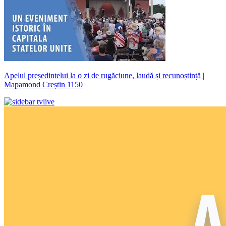
Apelul președintelui la o zi de rugăciune, laudă și recunoștință |
Mapamond Creștin 1150