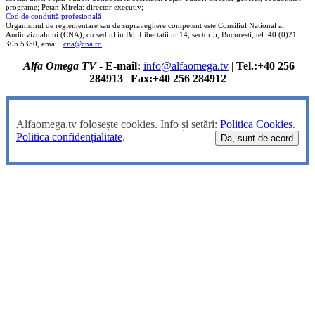
programe; Pețan Mirela: director executiv;
Cod de conduită profesională
Organismul de reglementare sau de supraveghere competent este Consiliul National al
Audiovizualului (CNA), cu sediul in Bd. Libertatii nr.14, sector 5, Bucuresti, tel: 40 (0)21
305 5350, email:
cna@cna.ro
Alfa Omega TV
-
E-mail:
info@alfaomega.tv
|
Tel.:+40 256
284913
|
Fax:+40 256 284912
Alfaomega.tv folosește cookies. Info și setări:
Politica Cookies
.
Politica confidențialitate
.
Da, sunt de acord