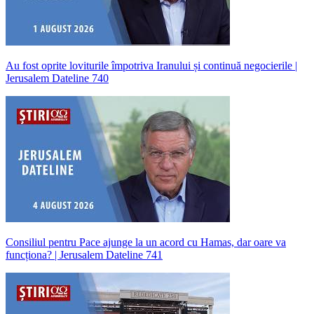
Au fost oprite loviturile împotriva Iranului și continuă negocierile |
Jerusalem Dateline 740
Consiliul pentru Pace ajunge la un acord cu Hamas, dar oare va
funcționa? | Jerusalem Dateline 741