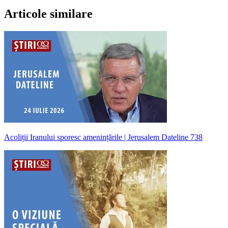
Articole similare
Acoliții Iranului sporesc amenințările | Jerusalem Dateline 738