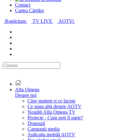
Contact
Cartea Cărților
Rugăciune
TV LIVE
AOTVi
Alfa Omega
Despre noi
Cine suntem și ce facem
Ce spun alții despre AOTV
Noutăți Alfa Omega TV
Proiecte - Cum poți fi parte?
Donează
Campanii media
Aplicația mobilă AOTV