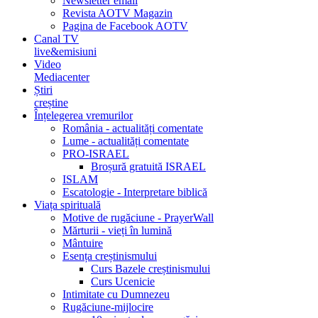
Newsletter email
Revista AOTV Magazin
Pagina de Facebook AOTV
Canal TV
live&emisiuni
Video
Mediacenter
Știri
creștine
Înțelegerea vremurilor
România - actualități comentate
Lume - actualități comentate
PRO-ISRAEL
Broșură gratuită ISRAEL
ISLAM
Escatologie - Interpretare biblică
Viața spirituală
Motive de rugăciune - PrayerWall
Mărturii - vieți în lumină
Mântuire
Esența creștinismului
Curs Bazele creștinismului
Curs Ucenicie
Intimitate cu Dumnezeu
Rugăciune-mijlocire