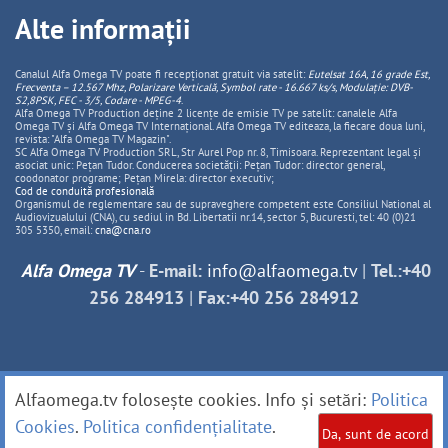
Alte informații
Canalul Alfa Omega TV poate fi recepționat gratuit via satelit:
Eutelsat 16A, 16 grade Est,
Frecventa – 12.567 Mhz, Polarizare
Vertica
lă, Symbol rate - 16.667 ks/s, Modulație: DVB-
S2,8PSK, FEC - 3/5, Codare - MPEG-4
.
Alfa Omega TV Production deține 2 licențe de emisie TV pe satelit: canalele Alfa
Omega TV și Alfa Omega TV Internațional. Alfa Omega TV editeaza, la fiecare doua luni,
revista: "Alfa Omega TV Magazin".
SC Alfa Omega TV Production SRL, Str Aurel Pop nr. 8, Timisoara. Reprezentant legal și
asociat unic: Pețan Tudor. Conducerea societății: Pețan Tudor: director general,
coodonator programe; Pețan Mirela: director executiv;
Cod de conduită profesională
Organismul de reglementare sau de supraveghere competent este Consiliul National al
Audiovizualului (CNA), cu sediul in Bd. Libertatii nr.14, sector 5, Bucuresti, tel: 40 (0)21
305 5350, email:
cna@cna.ro
Alfa Omega TV
-
E-mail:
info@alfaomega.tv
|
Tel.:+40
256 284913
|
Fax:+40 256 284912
Alfaomega.tv folosește cookies. Info și setări:
Politica
Cookies
.
Politica confidențialitate
.
Da, sunt de acord