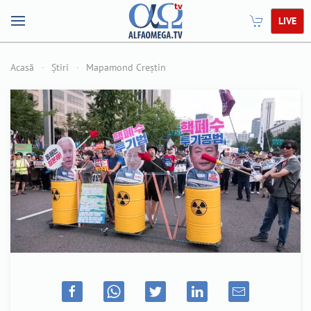
LIVE
Acasă
Știri
Mapamond Creștin