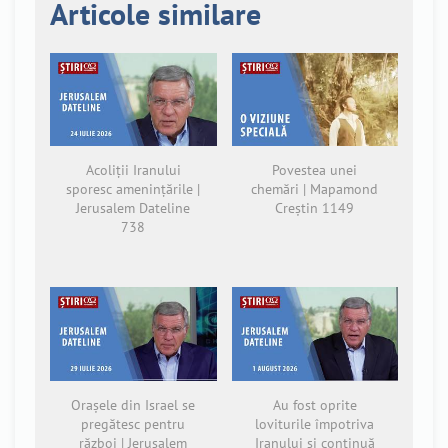
Articole similare
Acoliții Iranului
Povestea unei
sporesc amenințările |
chemări | Mapamond
Jerusalem Dateline
Creștin 1149
738
Orașele din Israel se
Au fost oprite
pregătesc pentru
loviturile împotriva
război | Jerusalem
Iranului și continuă