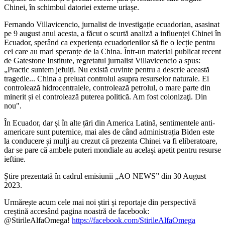
Chinei, în schimbul datoriei externe uriașe.
Fernando Villavicencio, jurnalist de investigație ecuadorian, asasinat
pe 9 august anul acesta, a făcut o scurtă analiză a influenței Chinei în
Ecuador, sperând ca experiența ecuadorienilor să fie o lecție pentru
cei care au mari speranțe de la China. Într-un material publicat recent
de Gatestone Institute, regretatul jurnalist Villavicencio a spus:
„Practic suntem jefuiți. Nu există cuvinte pentru a descrie această
tragedie... China a preluat controlul asupra resurselor naturale.
Ei
controlează hidrocentralele, controlează petrolul, o mare parte din
minerit și ei controlează puterea politică. Am fost colonizaţi. Din
nou".
În Ecuador, dar și în alte țări din America Latină, sentimentele anti-
americare sunt puternice, mai ales de când administrația Biden este
la conducere și mulți au crezut că prezenta Chinei va fi eliberatoare,
dar se pare că ambele puteri mondiale au același apetit pentru resurse
ieftine.
Știre prezentată în cadrul emisiunii „AO NEWS” din 30 August
2023.
Urmărește acum cele mai noi știri și reportaje din perspectivă
creștină accesând pagina noastră de facebook:
@StirileAlfaOmega!
https://facebook.com/StirileAlfaOmega