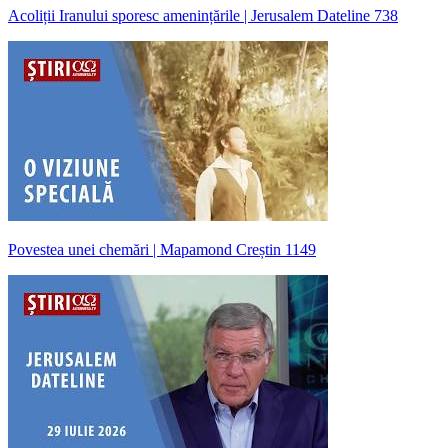
Acoliții Iranului sporesc amenințările | Jerusalem Dateline 738
Povestea unei chemări | Mapamond Creștin 1149