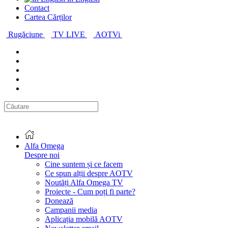
Contact
Cartea Cărților
Rugăciune
TV LIVE
AOTVi
Alfa Omega
Despre noi
Cine suntem și ce facem
Ce spun alții despre AOTV
Noutăți Alfa Omega TV
Proiecte - Cum poți fi parte?
Donează
Campanii media
Aplicația mobilă AOTV