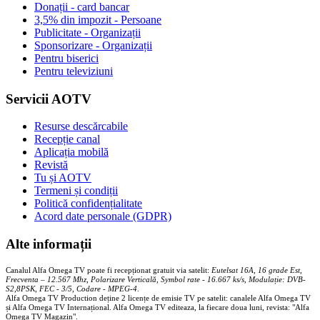
Donații - card bancar
3,5% din impozit - Persoane
Publicitate - Organizații
Sponsorizare - Organizații
Pentru biserici
Pentru televiziuni
Servicii AOTV
Resurse descărcabile
Recepție canal
Aplicația mobilă
Revistă
Tu și AOTV
Termeni și condiții
Politică confidențialitate
Acord date personale (GDPR)
Alte informații
Canalul Alfa Omega TV poate fi recepționat gratuit via satelit:
Eutelsat 16A, 16 grade Est,
Frecventa – 12.567 Mhz, Polarizare
Vertica
lă, Symbol rate - 16.667 ks/s, Modulație: DVB-
S2,8PSK, FEC - 3/5, Codare - MPEG-4
.
Alfa Omega TV Production deține 2 licențe de emisie TV pe satelit: canalele Alfa Omega TV
și Alfa Omega TV Internațional. Alfa Omega TV editeaza, la fiecare doua luni, revista: "Alfa
Omega TV Magazin".