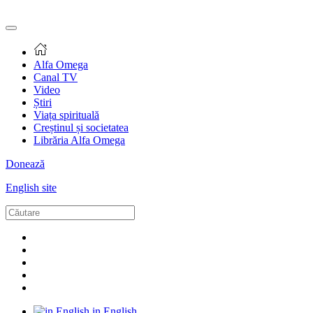
Alfa Omega
Canal TV
Video
Știri
Viața spirituală
Creștinul și societatea
Librăria Alfa Omega
Donează
English site
in English