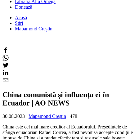
Librăria Alfa Omega
Donează
Acasă
Știri
Mapamond Creștin
China comunistă și influența ei în
Ecuador | AO NEWS
30.08.2023
Mapamond Creștin
478
China este cel mai mare creditor al Ecuadorului. Președintele de
stânga ecuadorian Rafael Correa, a fost nevoit să accepte condițiile
impuse de China și a predat efectiv țara și resursele sale bogate