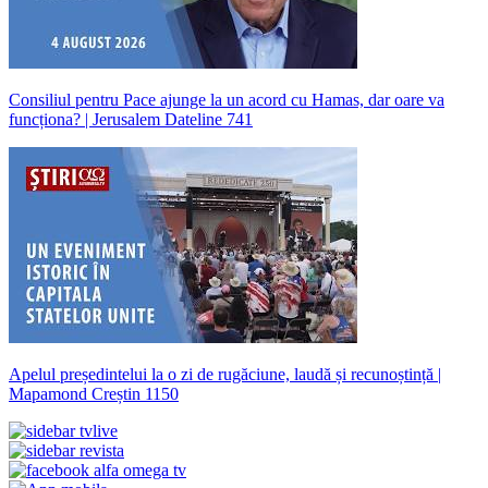
Consiliul pentru Pace ajunge la un acord cu Hamas, dar oare va
funcționa? | Jerusalem Dateline 741
Apelul președintelui la o zi de rugăciune, laudă și recunoștință |
Mapamond Creștin 1150