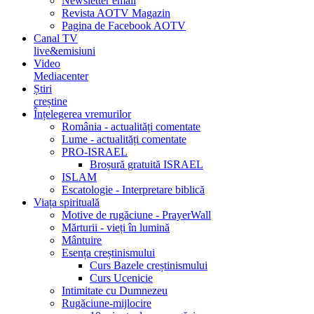
Newsletter email
Revista AOTV Magazin
Pagina de Facebook AOTV
Canal TV
live&emisiuni
Video
Mediacenter
Știri
creștine
Înțelegerea vremurilor
România - actualități comentate
Lume - actualități comentate
PRO-ISRAEL
Broșură gratuită ISRAEL
ISLAM
Escatologie - Interpretare biblică
Viața spirituală
Motive de rugăciune - PrayerWall
Mărturii - vieți în lumină
Mântuire
Esența creștinismului
Curs Bazele creștinismului
Curs Ucenicie
Intimitate cu Dumnezeu
Rugăciune-mijlocire