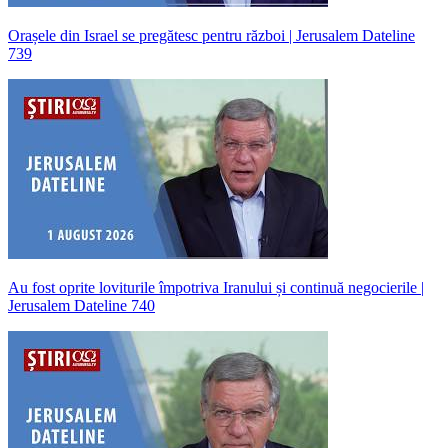
Orașele din Israel se pregătesc pentru război | Jerusalem Dateline
739
Au fost oprite loviturile împotriva Iranului și continuă negocierile |
Jerusalem Dateline 740