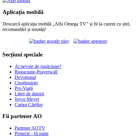
Aplicația mobilă
Descarcă aplicația mobilă „Alfa Omega TV” și fii la curent cu știri,
recomandări și noutăți!
Secțiuni speciale
Ai nevoie de rugăciune?
Rugaciune-Prayerwall
Devoțional
Creaționism
Pro-Viață
Liber de datorii
Joyce Meyer
Cartea Cărților
Fii partener AO
Partener AOTV
Proiecte - fii parte