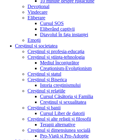
10 minute despre rugăciune
Devoțional
Vindecare
Eliberare
Cursul SOS
Eliberând captivii
Diavolul în fața instanței
Emoții
Creștinul și societatea
Creștinul și profesia-educația
Creștinul și știința-tehnologia
Mediul înconjurător
Creaționism-Evoluționism
Creștinul și statul
Creștinul și Biserica
Istoria creștinismului
Creștinul și relațiile
Cursul Căsătoria și Familia
Creștinul și sexualitatea
Creștinul și banii
Cursul Liber de datorii
Creștinul și alte religii și filosofii
Terapii alternative
Creștinul și dimensiunea socială
Pro-Viață și Pro-Adopție