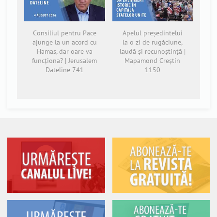
Consiliul pentru Pace
Apelul președintelui
ajunge la un acord cu
la o zi de rugăciune,
Hamas, dar oare va
laudă și recunoștință |
funcționa? | Jerusalem
Mapamond Creștin
Dateline 741
1150