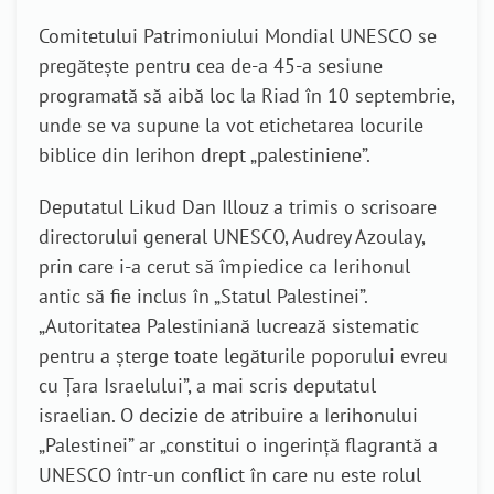
Comitetului Patrimoniului Mondial UNESCO se
pregătește pentru cea de-a 45-a sesiune
programată să aibă loc la Riad în 10 septembrie,
unde se va supune la vot etichetarea locurile
biblice din Ierihon drept „palestiniene”.
Deputatul Likud Dan Illouz a trimis o scrisoare
directorului general UNESCO, Audrey Azoulay,
prin care i-a cerut să împiedice ca Ierihonul
antic să fie inclus în „Statul Palestinei”.
„Autoritatea Palestiniană lucrează sistematic
pentru a șterge toate legăturile poporului evreu
cu Țara Israelului”, a mai scris deputatul
israelian. O decizie de atribuire a Ierihonului
„Palestinei” ar „constitui o ingerință flagrantă a
UNESCO într-un conflict în care nu este rolul