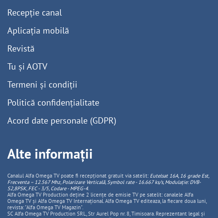
Recepție canal
Aplicația mobilă
Revistă
Tu și AOTV
Termeni și condiții
Politică confidențialitate
Acord date personale (GDPR)
Alte informații
Canalul Alfa Omega TV poate fi recepționat gratuit via satelit:
Eutelsat 16A, 16 grade Est,
Frecventa – 12.567 Mhz, Polarizare
Vertica
lă, Symbol rate - 16.667 ks/s, Modulație: DVB-
S2,8PSK, FEC - 3/5, Codare - MPEG-4
.
Alfa Omega TV Production deține 2 licențe de emisie TV pe satelit: canalele Alfa
Omega TV și Alfa Omega TV Internațional. Alfa Omega TV editeaza, la fiecare doua luni,
revista: "Alfa Omega TV Magazin".
SC Alfa Omega TV Production SRL, Str Aurel Pop nr. 8, Timisoara. Reprezentant legal și