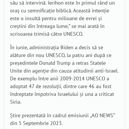
său să intervină. Ierihon este în primul rând un
oraș cu semnificație biblică.
Această intenție
este o insultă pentru milioane de evrei și
creștini din întreaga lume,” se mai arată în
scrisoarea trimisă către UNESCO.
În iunie, administrația Biden a decis să se
alăture din nou UNESCO, la patru ani după ce
președintele Donald Trump a retras Statele
Unite din agenție din cauza atitudinii anti-Israel.
De exemplu între anii 2009-2014 UNESCO a
adoptat 47 de rezoluții, dintre care 46 au fost
îndreptate împotriva Israelului și una a criticat
Siria.
Știre prezentată în cadrul emisiunii „AO NEWS”
din 5 Septembrie 2023.