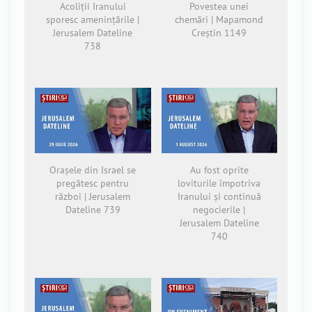
Acoliții Iranului
Povestea unei
sporesc amenințările |
chemări | Mapamond
Jerusalem Dateline
Creștin 1149
738
Orașele din Israel se
Au fost oprite
pregătesc pentru
loviturile împotriva
război | Jerusalem
Iranului și continuă
Dateline 739
negocierile |
Jerusalem Dateline
740