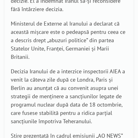
decizie. El a îndemnat Iranul să-și reconsidere
fără întârziere decizia.
Ministerul de Externe al Iranului a declarat că
această mișcare este o pedeapsă pentru ceea ce
a descris drept „abuzuri politice” din partea
Statelor Unite, Franței, Germaniei și Marii
Britanii.
Decizia Iranului de a interzice inspectorii AIEA a
venit la câteva zile după ce Londra, Paris și
Berlin au anunțat că au convenit asupra unei
strategii de menținere a sancțiunilor legate de
programul nuclear după data de 18 octombrie,
care fusese stabilită pentru a ridica parțial
sancțiunile împotriva Teheranului.
Știre prezentată în cadrul emisiunii „AO NEWS”