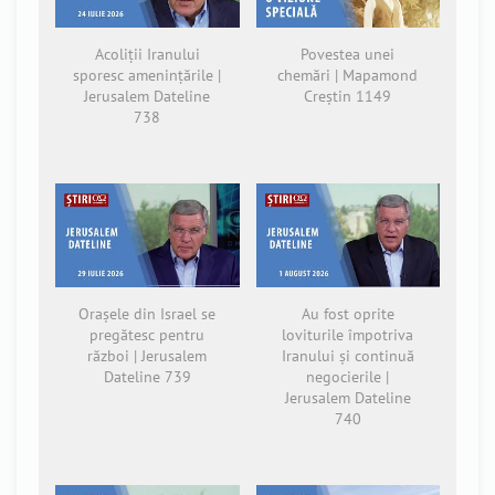
Acoliții Iranului
Povestea unei
sporesc amenințările |
chemări | Mapamond
Jerusalem Dateline
Creștin 1149
738
Orașele din Israel se
Au fost oprite
pregătesc pentru
loviturile împotriva
război | Jerusalem
Iranului și continuă
Dateline 739
negocierile |
Jerusalem Dateline
740