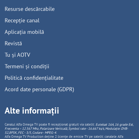
Resurse descărcabile
Recepție canal
Aplicația mobilă
Revistă
Tu și AOTV
Termeni și condiții
Politică confidențialitate
Acord date personale (GDPR)
Alte informații
Canalul Alfa Omega TV poate fi recepționat gratuit via satelit:
Eutelsat 16A, 16 grade Est,
Frecventa – 12.567 Mhz, Polarizare
Vertica
lă, Symbol rate - 16.667 ks/s, Modulație: DVB-
S2,8PSK, FEC - 3/5, Codare - MPEG-4
.
Alfa Omega TV Production deține 2 licențe de emisie TV pe satelit: canalele Alfa