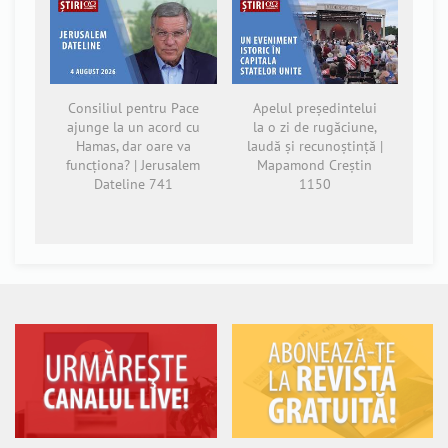
Consiliul pentru Pace
Apelul președintelui
ajunge la un acord cu
la o zi de rugăciune,
Hamas, dar oare va
laudă și recunoștință |
funcționa? | Jerusalem
Mapamond Creștin
Dateline 741
1150