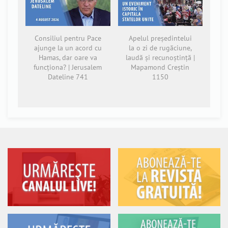
Consiliul pentru Pace
Apelul președintelui
ajunge la un acord cu
la o zi de rugăciune,
Hamas, dar oare va
laudă și recunoștință |
funcționa? | Jerusalem
Mapamond Creștin
Dateline 741
1150