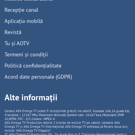
Recepție canal
Aplicația mobilă
Revistă
Tu și AOTV
Termeni și condiții
Politică confidențialitate
Acord date personale (GDPR)
Alte informații
Canalul Alfa Omega TV poate fi recepționat gratuit via satelit:
Eutelsat 16A, 16 grade Est,
Frecventa – 12.567 Mhz, Polarizare
Vertica
lă, Symbol rate - 16.667 ks/s, Modulație: DVB-
S2,8PSK, FEC - 3/5, Codare - MPEG-4
.
Alfa Omega TV Production deține 2 licențe de emisie TV pe satelit: canalele Alfa
Omega TV și Alfa Omega TV Internațional. Alfa Omega TV editeaza, la fiecare doua luni,
revista: "Alfa Omega TV Magazin".
SC Alfa Omega TV Production SRL, Str Aurel Pop nr. 8, Timisoara. Reprezentant legal și