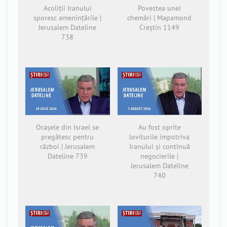
Acoliții Iranului
Povestea unei
sporesc amenințările |
chemări | Mapamond
Jerusalem Dateline
Creștin 1149
738
Orașele din Israel se
Au fost oprite
pregătesc pentru
loviturile împotriva
război | Jerusalem
Iranului și continuă
Dateline 739
negocierile |
Jerusalem Dateline
740