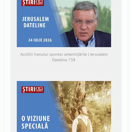
Acoliții Iranului sporesc amenințările | Jerusalem
Dateline 738