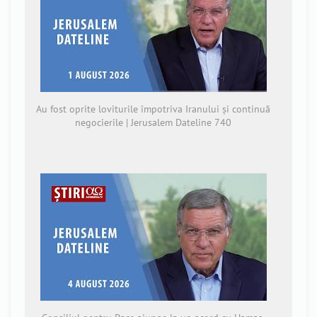
Au fost oprite loviturile împotriva Iranului și continuă
negocierile | Jerusalem Dateline 740