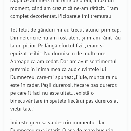
După ce am mers mai bine de o oră, a fost un
moment, când am crezut că ne-am rătăcit. Eram
complet dezorientat. Picioarele îmi tremurau.
Tot felul de gânduri mi-au trecut atunci prin cap.
Din nefericire nu am fost atent și m-am rănit rău
la un picior. Pe lângă efortul fizic, eram și
epuizat psihic. Nu dormisem de multe ore.
Aproape că am cedat. Dar am avut sentimentul
puternic în inima mea că aud cuvintele lui
Dumnezeu, care-mi spunea: „Fiule, munca ta nu
este în zadar. Pașii dureroși, fiecare pas dureros
pe care îl faci nu este uitat... există o
binecuvântare în spatele fiecărui pas dureros al
vieții tale.”
Îmi este greu să vă descriu momentul dar,
Dumnezeu m-a întărit. O așa de mare bucurie