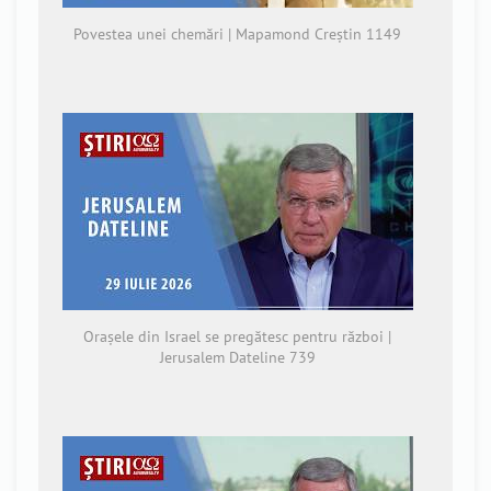
Povestea unei chemări | Mapamond Creștin 1149
Orașele din Israel se pregătesc pentru război |
Jerusalem Dateline 739