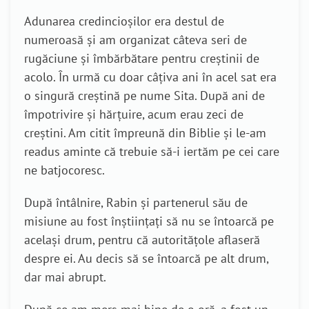
Adunarea credincioșilor era destul de
numeroasă și am organizat câteva seri de
rugăciune și îmbărbătare pentru creștinii de
acolo. În urmă cu doar câțiva ani în acel sat era
o singură creștină pe nume Sita. După ani de
împotrivire și hărțuire, acum erau zeci de
creștini. Am citit împreună din Biblie și le-am
readus aminte că trebuie să-i iertăm pe cei care
ne batjocoresc.
După întâlnire, Rabin și partenerul său de
misiune au fost înștiințați să nu se întoarcă pe
același drum, pentru că autoritățole aflaseră
despre ei. Au decis să se întoarcă pe alt drum,
dar mai abrupt.