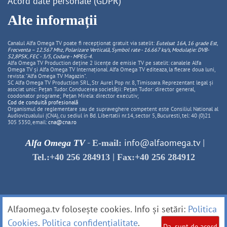
Acord date personale (GDPR)
Alte informații
Canalul Alfa Omega TV poate fi recepționat gratuit via satelit:
Eutelsat 16A, 16 grade Est,
Frecventa – 12.567 Mhz, Polarizare
Vertica
lă, Symbol rate - 16.667 ks/s, Modulație: DVB-
S2,8PSK, FEC - 3/5, Codare - MPEG-4
.
Alfa Omega TV Production deține 2 licențe de emisie TV pe satelit: canalele Alfa
Omega TV și Alfa Omega TV Internațional. Alfa Omega TV editeaza, la fiecare doua luni,
revista: "Alfa Omega TV Magazin".
SC Alfa Omega TV Production SRL, Str Aurel Pop nr. 8, Timisoara. Reprezentant legal și
asociat unic: Pețan Tudor. Conducerea societății: Pețan Tudor: director general,
coodonator programe; Pețan Mirela: director executiv;
Cod de conduită profesională
Organismul de reglementare sau de supraveghere competent este Consiliul National al
Audiovizualului (CNA), cu sediul in Bd. Libertatii nr.14, sector 5, Bucuresti, tel: 40 (0)21
305 5350, email:
cna@cna.ro
-
info@alfaomega.tv
|
Alfa Omega TV
E-mail:
|
Tel.:+40 256 284913
Fax:+40 256 284912
Alfaomega.tv folosește cookies. Info și setări:
Politica
Cookies
.
Politica confidențialitate
.
Da, sunt de acord