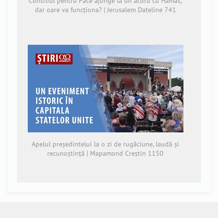
Consiliul pentru Pace ajunge la un acord cu Hamas,
dar oare va funcționa? | Jerusalem Dateline 741
Apelul președintelui la o zi de rugăciune, laudă și
recunoștință | Mapamond Creștin 1150