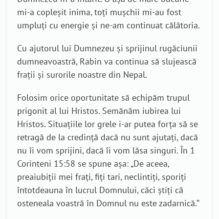
mi-a copleșit inima, toți mușchii mi-au fost
umpluți cu energie și ne-am continuat călătoria.
Cu ajutorul lui Dumnezeu și sprijinul rugăciunii
dumneavoastră, Rabin va continua să slujească
frații și surorile noastre din Nepal.
Folosim orice oportunitate să echipăm trupul
prigonit al lui Hristos. Semănăm iubirea lui
Hristos. Situațiile lor grele i-ar putea forța să se
retragă de la credință dacă nu sunt ajutați, dacă
nu îi vom sprijini, dacă îi vom lăsa singuri. În 1
Corinteni 15:58 se spune așa: „De aceea,
preaiubiții mei frați, fiți tari, neclintiți, sporiți
întotdeauna în lucrul Domnului, căci știți că
osteneala voastră în Domnul nu este zadarnică.”