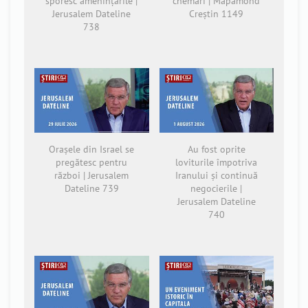
sporesc amenințările |
chemări | Mapamond
Jerusalem Dateline
Creștin 1149
738
Orașele din Israel se
Au fost oprite
pregătesc pentru
loviturile împotriva
război | Jerusalem
Iranului și continuă
Dateline 739
negocierile |
Jerusalem Dateline
740