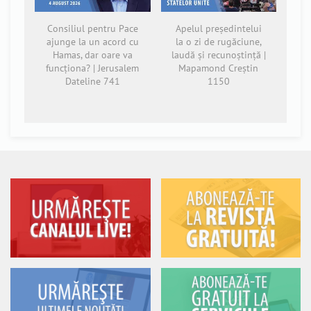
Consiliul pentru Pace
Apelul președintelui
ajunge la un acord cu
la o zi de rugăciune,
Hamas, dar oare va
laudă și recunoștință |
funcționa? | Jerusalem
Mapamond Creștin
Dateline 741
1150