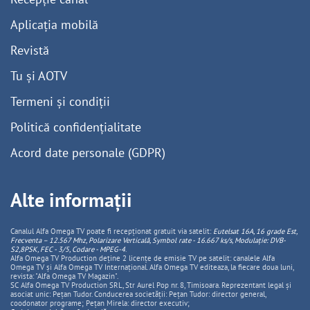
Aplicația mobilă
Revistă
Tu și AOTV
Termeni și condiții
Politică confidențialitate
Acord date personale (GDPR)
Alte informații
Canalul Alfa Omega TV poate fi recepționat gratuit via satelit:
Eutelsat 16A, 16 grade Est,
Frecventa – 12.567 Mhz, Polarizare
Vertica
lă, Symbol rate - 16.667 ks/s, Modulație: DVB-
S2,8PSK, FEC - 3/5, Codare - MPEG-4
.
Alfa Omega TV Production deține 2 licențe de emisie TV pe satelit: canalele Alfa
Omega TV și Alfa Omega TV Internațional. Alfa Omega TV editeaza, la fiecare doua luni,
revista: "Alfa Omega TV Magazin".
SC Alfa Omega TV Production SRL, Str Aurel Pop nr. 8, Timisoara. Reprezentant legal și
asociat unic: Pețan Tudor. Conducerea societății: Pețan Tudor: director general,
coodonator programe; Pețan Mirela: director executiv;