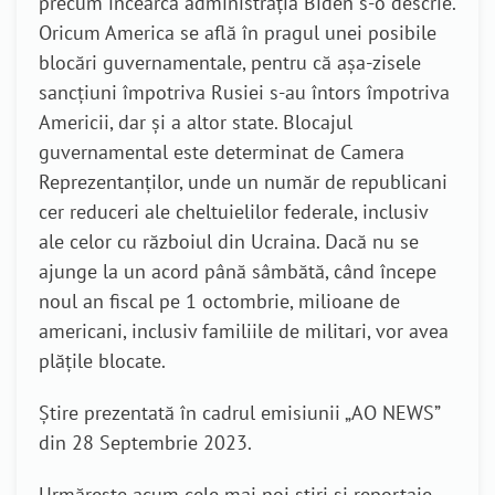
precum încearcă administrația Biden s-o descrie.
Oricum America se află în pragul unei posibile
blocări guvernamentale, pentru că așa-zisele
sancțiuni împotriva Rusiei s-au întors împotriva
Americii, dar și a altor state. Blocajul
guvernamental este determinat de Camera
Reprezentanților, unde un număr de republicani
cer reduceri ale cheltuielilor federale, inclusiv
ale celor cu războiul din Ucraina.
Dacă nu se
ajunge la un acord până sâmbătă, când începe
noul an fiscal pe 1 octombrie, milioane de
americani, inclusiv familiile de militari, vor avea
plățile
blocate.
Știre prezentată în cadrul emisiunii „AO NEWS”
din 28 Septembrie 2023.
Urmărește acum cele mai noi știri și reportaje