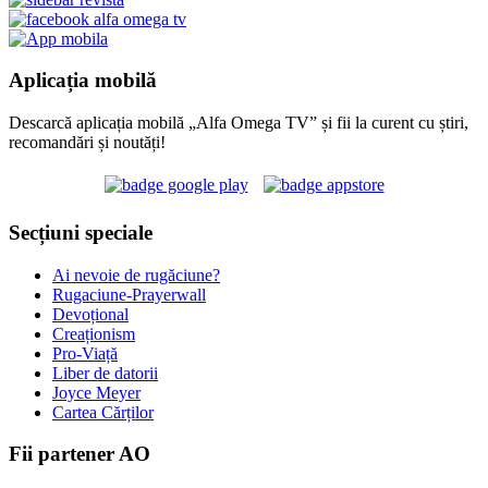
Aplicația mobilă
Descarcă aplicația mobilă „Alfa Omega TV” și fii la curent cu știri,
recomandări și noutăți!
Secțiuni speciale
Ai nevoie de rugăciune?
Rugaciune-Prayerwall
Devoțional
Creaționism
Pro-Viață
Liber de datorii
Joyce Meyer
Cartea Cărților
Fii partener AO