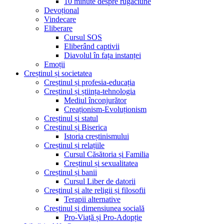
10 minute despre rugăciune
Devoțional
Vindecare
Eliberare
Cursul SOS
Eliberând captivii
Diavolul în fața instanței
Emoții
Creștinul și societatea
Creștinul și profesia-educația
Creștinul și știința-tehnologia
Mediul înconjurător
Creaționism-Evoluționism
Creștinul și statul
Creștinul și Biserica
Istoria creștinismului
Creștinul și relațiile
Cursul Căsătoria și Familia
Creștinul și sexualitatea
Creștinul și banii
Cursul Liber de datorii
Creștinul și alte religii și filosofii
Terapii alternative
Creștinul și dimensiunea socială
Pro-Viață și Pro-Adopție