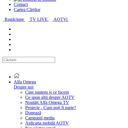
Contact
Cartea Cărților
Rugăciune
TV LIVE
AOTVi
Alfa Omega
Despre noi
Cine suntem și ce facem
Ce spun alții despre AOTV
Noutăți Alfa Omega TV
Proiecte - Cum poți fi parte?
Donează
Campanii media
Aplicația mobilă AOTV