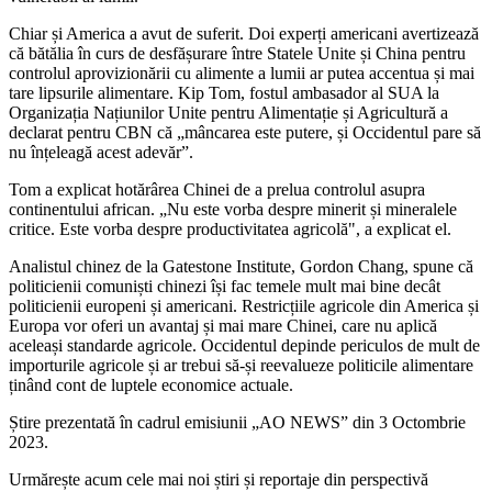
Chiar și America a avut de suferit. Doi experți americani avertizează
că bătălia în curs de desfășurare între Statele Unite și China pentru
controlul aprovizionării cu alimente a lumii ar putea accentua și mai
tare lipsurile alimentare. Kip Tom, fostul ambasador al SUA la
Organizația Națiunilor Unite pentru Alimentație și Agricultură a
declarat pentru CBN că „mâncarea este putere, și Occidentul pare să
nu înțeleagă acest adevăr”.
Tom a explicat hotărârea Chinei de a prelua controlul asupra
continentului african. „Nu este vorba despre minerit și mineralele
critice. Este vorba despre productivitatea agricolă", a explicat el.
Analistul chinez de la Gatestone Institute, Gordon Chang, spune că
politicienii comuniști chinezi își fac temele mult mai bine decât
politicienii europeni și americani. Restricțiile agricole din America și
Europa vor oferi un avantaj și mai mare Chinei, care nu aplică
aceleași standarde agricole. Occidentul depinde periculos de mult de
importurile agricole și ar trebui să-și reevalueze politicile alimentare
ținând cont de luptele economice actuale.
Știre prezentată în cadrul emisiunii „AO NEWS” din 3 Octombrie
2023.
Urmărește acum cele mai noi știri și reportaje din perspectivă