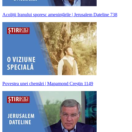
Acoliții Iranului sporesc amenințările | Jerusalem Dateline 738
Povestea unei chemări | Mapamond Creștin 1149