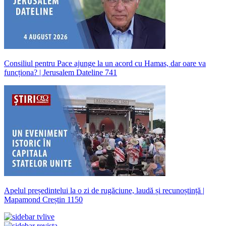
Consiliul pentru Pace ajunge la un acord cu Hamas, dar oare va
funcționa? | Jerusalem Dateline 741
Apelul președintelui la o zi de rugăciune, laudă și recunoștință |
Mapamond Creștin 1150