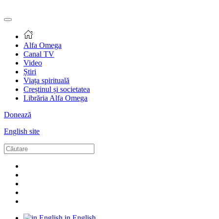
Alfa Omega
Canal TV
Video
Știri
Viața spirituală
Creștinul și societatea
Librăria Alfa Omega
Donează
English site
in English