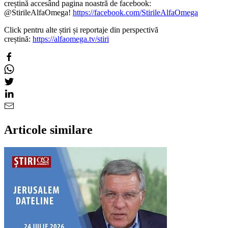
creștină accesând pagina noastră de facebook:
@StirileAlfaOmega!
https://facebook.com/StirileAlfaOmega
Click pentru alte știri și reportaje din perspectivă
creștină:
https://alfaomega.tv/stiri
Articole similare