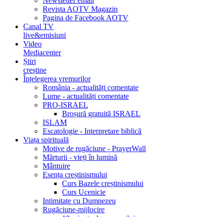
Newsletter email
Revista AOTV Magazin
Pagina de Facebook AOTV
Canal TV
live&emisiuni
Video
Mediacenter
Știri
creștine
Înțelegerea vremurilor
România - actualități comentate
Lume - actualități comentate
PRO-ISRAEL
Broșură gratuită ISRAEL
ISLAM
Escatologie - Interpretare biblică
Viața spirituală
Motive de rugăciune - PrayerWall
Mărturii - vieți în lumină
Mântuire
Esența creștinismului
Curs Bazele creștinismului
Curs Ucenicie
Intimitate cu Dumnezeu
Rugăciune-mijlocire