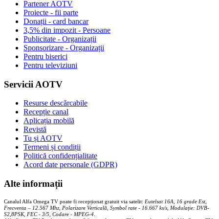
Partener AOTV
Proiecte - fii parte
Donații - card bancar
3,5% din impozit - Persoane
Publicitate - Organizații
Sponsorizare - Organizații
Pentru biserici
Pentru televiziuni
Servicii AOTV
Resurse descărcabile
Recepție canal
Aplicația mobilă
Revistă
Tu și AOTV
Termeni și condiții
Politică confidențialitate
Acord date personale (GDPR)
Alte informații
Canalul Alfa Omega TV poate fi recepționat gratuit via satelit:
Eutelsat 16A, 16 grade Est,
Frecventa – 12.567 Mhz, Polarizare
Vertica
lă, Symbol rate - 16.667 ks/s, Modulație: DVB-
S2,8PSK, FEC - 3/5, Codare - MPEG-4
.