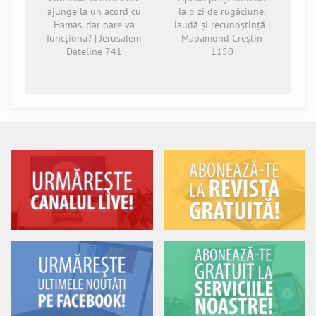
ajunge la un acord cu
la o zi de rugăciune,
Hamas, dar oare va
laudă și recunoștință |
funcționa? | Jerusalem
Mapamond Creștin
Dateline 741
1150