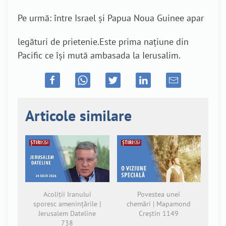
Pe urmă: între Israel și Papua Noua Guinee apar
legături de prietenie.Este prima națiune din
Pacific ce își mută ambasada la Ierusalim.
Articole similare
Acoliții Iranului
Povestea unei
sporesc amenințările |
chemări | Mapamond
Jerusalem Dateline
Creștin 1149
738