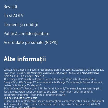
Revistă
Tu și AOTV
Termeni și condiții
Politică confidențialitate
Acord date personale (GDPR)
Alte informații
Canalul Alfa Omega TV poate fi recepționat gratuit via satelit:
Eutelsat 16A, 16 grade Est,
Frecventa – 12.567 Mhz, Polarizare
Vertica
lă, Symbol rate - 16.667 ks/s, Modulație: DVB-
S2,8PSK, FEC - 3/5, Codare - MPEG-4
.
Alfa Omega TV Production deține 2 licențe de emisie TV pe satelit: canalele Alfa
Omega TV și Alfa Omega TV Internațional. Alfa Omega TV editeaza, la fiecare doua luni,
revista: "Alfa Omega TV Magazin".
SC Alfa Omega TV Production SRL, Str Aurel Pop nr. 8, Timisoara. Reprezentant legal și
asociat unic: Pețan Tudor. Conducerea societății: Pețan Tudor: director general,
coodonator programe; Pețan Mirela: director executiv;
Cod de conduită profesională
Organismul de reglementare sau de supraveghere competent este Consiliul National al
Audiovizualului (CNA), cu sediul in Bd. Libertatii nr.14, sector 5, Bucuresti, tel: 40 (0)21
305 5350, email:
cna@cna.ro