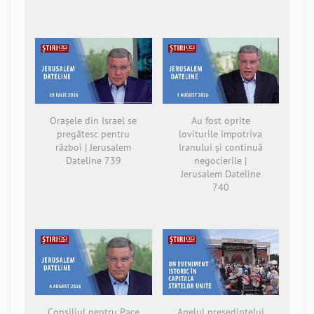
Orașele din Israel se
Au fost oprite
pregătesc pentru
loviturile împotriva
război | Jerusalem
Iranului și continuă
Dateline 739
negocierile |
Jerusalem Dateline
740
Consiliul pentru Pace
Apelul președintelui