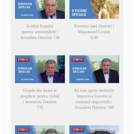
Acoliții Iranului
Povestea unei chemări |
sporesc amenințările |
Mapamond Creștin
Jerusalem Dateline 738
1149
Orașele din Israel se
Au fost oprite loviturile
pregătesc pentru război
împotriva Iranului și
| Jerusalem Dateline
continuă negocierile |
739
Jerusalem Dateline 740