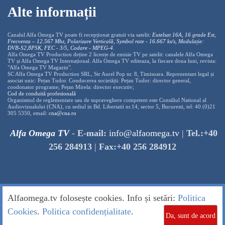
Alte informații
Canalul Alfa Omega TV poate fi recepționat gratuit via satelit:
Eutelsat 16A, 16 grade Est,
Frecventa – 12.567 Mhz, Polarizare
Vertica
lă, Symbol rate - 16.667 ks/s, Modulație:
DVB-S2,8PSK, FEC - 3/5, Codare - MPEG-4
.
Alfa Omega TV Production deține 2 licențe de emisie TV pe satelit: canalele Alfa Omega
TV și Alfa Omega TV Internațional. Alfa Omega TV editeaza, la fiecare doua luni, revista:
"Alfa Omega TV Magazin".
SC Alfa Omega TV Production SRL, Str Aurel Pop nr. 8, Timisoara. Reprezentant legal și
asociat unic: Pețan Tudor. Conducerea societății: Pețan Tudor: director general,
coodonator programe; Pețan Mirela: director executiv;
Cod de conduită profesională
Organismul de reglementare sau de supraveghere competent este Consiliul National al
Audiovizualului (CNA), cu sediul in Bd. Libertatii nr.14, sector 5, Bucuresti, tel: 40 (0)21
305 5350, email:
cna@cna.ro
Alfa Omega TV
-
E-mail:
info@alfaomega.tv
|
Tel.:+40
256 284913
|
Fax:+40 256 284912
Alfaomega.tv folosește cookies. Info și setări:
Politica
Cookies
.
Politica confidențialitate
.
Da, sunt de acord