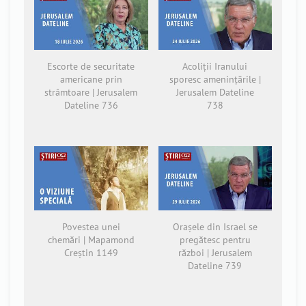
Escorte de securitate
Acoliții Iranului
americane prin
sporesc amenințările |
strâmtoare | Jerusalem
Jerusalem Dateline
Dateline 736
738
Povestea unei
Orașele din Israel se
chemări | Mapamond
pregătesc pentru
Creștin 1149
război | Jerusalem
Dateline 739