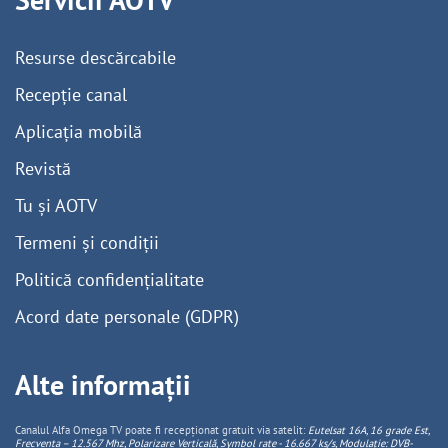
Resurse descărcabile
Recepție canal
Aplicația mobilă
Revistă
Tu și AOTV
Termeni și condiții
Politică confidențialitate
Acord date personale (GDPR)
Alte informații
Canalul Alfa Omega TV poate fi recepționat gratuit via satelit:
Eutelsat 16A, 16 grade Est,
Frecventa – 12.567 Mhz, Polarizare
Vertica
lă, Symbol rate - 16.667 ks/s, Modulație: DVB-