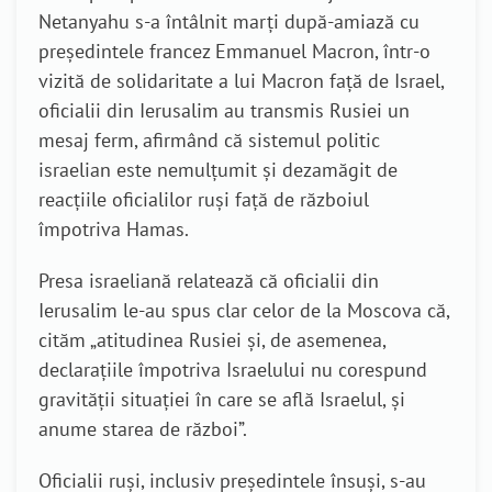
Netanyahu s-a întâlnit marți după-amiază cu
președintele francez Emmanuel Macron, într-o
vizită de solidaritate a lui Macron față de Israel,
oficialii din Ierusalim au transmis Rusiei un
mesaj ferm, afirmând că sistemul politic
israelian este nemulțumit și dezamăgit de
reacțiile oficialilor ruși față de războiul
împotriva Hamas.
Presa israeliană relatează că oficialii din
Ierusalim le-au spus clar celor de la Moscova că,
cităm „atitudinea Rusiei și, de asemenea,
declarațiile împotriva Israelului nu corespund
gravității situației în care se află Israelul, și
anume starea de război”.
Oficialii ruși, inclusiv președintele însuși, s-au