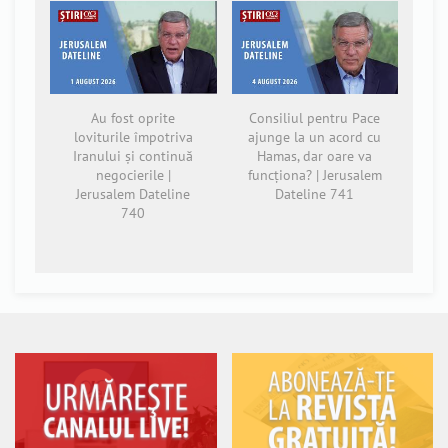
Au fost oprite
Consiliul pentru Pace
loviturile împotriva
ajunge la un acord cu
Iranului și continuă
Hamas, dar oare va
negocierile |
funcționa? | Jerusalem
Jerusalem Dateline
Dateline 741
740