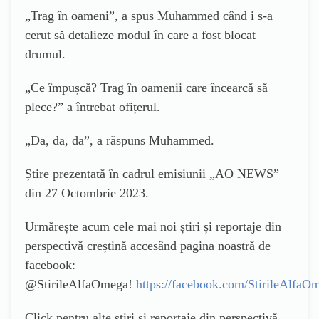
„
Trag în oameni”, a spus Muhammed când i s-a
cerut să detalieze modul în care a fost blocat
drumul.
„
Ce împușcă? Trag în oamenii care încearcă să
plece?” a întrebat ofițerul.
„
Da, da, da”, a răspuns Muhammed.
Știre prezentată în cadrul emisiunii „AO NEWS”
din 27 Octombrie 2023.
Urmărește acum cele mai noi știri și reportaje din
perspectivă creștină accesând pagina noastră de
facebook:
@StirileAlfaOmega!
https://facebook.com/StirileAlfaO
Click pentru alte știri și reportaje din perspectivă