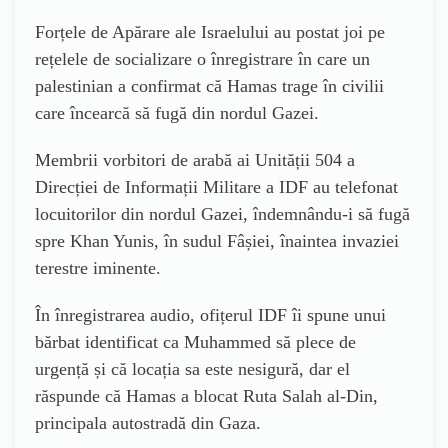
Forțele de Apărare ale Israelului au postat joi pe
rețelele de socializare o înregistrare în care un
palestinian a confirmat că Hamas trage în civilii
care încearcă să fugă din nordul Gazei.
Membrii vorbitori de arabă ai Unității 504 a
Direcției de Informații Militare a IDF au telefonat
locuitorilor din nordul Gazei, îndemnându-i să fugă
spre Khan Yunis, în sudul Fâșiei, înaintea invaziei
terestre iminente.
În înregistrarea audio, ofițerul IDF îi spune unui
bărbat identificat ca Muhammed să plece de
urgență și că locația sa este nesigură, dar el
răspunde că Hamas a blocat Ruta Salah al-Din,
principala autostradă din Gaza.