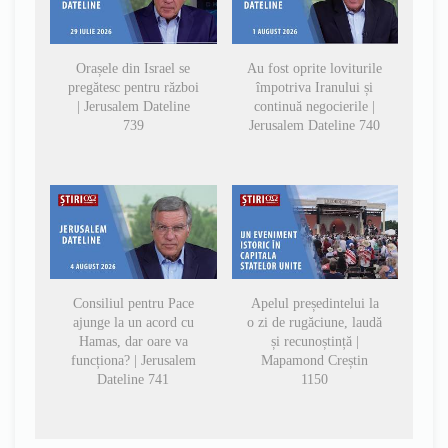
Orașele din Israel se
Au fost oprite loviturile
pregătesc pentru război
împotriva Iranului și
| Jerusalem Dateline
continuă negocierile |
739
Jerusalem Dateline 740
Consiliul pentru Pace
Apelul președintelui la
ajunge la un acord cu
o zi de rugăciune, laudă
Hamas, dar oare va
și recunoștință |
funcționa? | Jerusalem
Mapamond Creștin
Dateline 741
1150