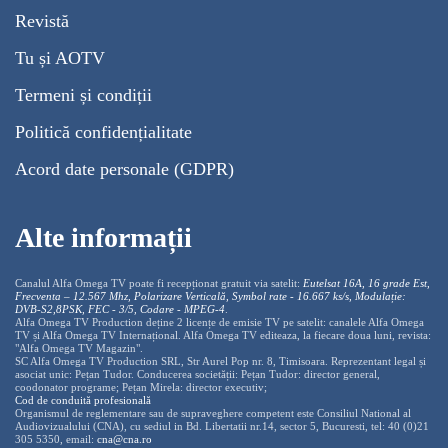
Revistă
Tu și AOTV
Termeni și condiții
Politică confidențialitate
Acord date personale (GDPR)
Alte informații
Canalul Alfa Omega TV poate fi recepționat gratuit via satelit:
Eutelsat 16A, 16 grade Est,
Frecventa – 12.567 Mhz, Polarizare
Vertica
lă, Symbol rate - 16.667 ks/s, Modulație:
DVB-S2,8PSK, FEC - 3/5, Codare - MPEG-4
.
Alfa Omega TV Production deține 2 licențe de emisie TV pe satelit: canalele Alfa Omega
TV și Alfa Omega TV Internațional. Alfa Omega TV editeaza, la fiecare doua luni, revista:
"Alfa Omega TV Magazin".
SC Alfa Omega TV Production SRL, Str Aurel Pop nr. 8, Timisoara. Reprezentant legal și
asociat unic: Pețan Tudor. Conducerea societății: Pețan Tudor: director general,
coodonator programe; Pețan Mirela: director executiv;
Cod de conduită profesională
Organismul de reglementare sau de supraveghere competent este Consiliul National al
Audiovizualului (CNA), cu sediul in Bd. Libertatii nr.14, sector 5, Bucuresti, tel: 40 (0)21
305 5350, email:
cna@cna.ro