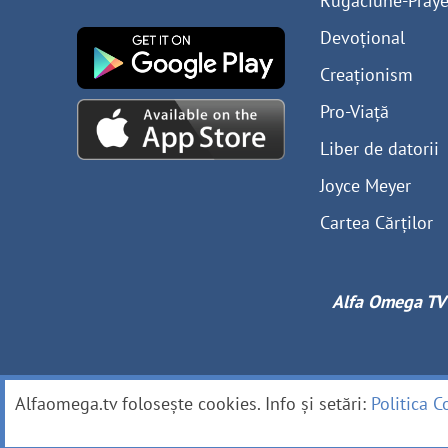
Rugaciune-Praye
Devoțional
Creaționism
Pro-Viață
Liber de datorii
Joyce Meyer
Cartea Cărților
Alfa Omega TV
Alfaomega.tv folosește cookies. Info și setări:
Politica C