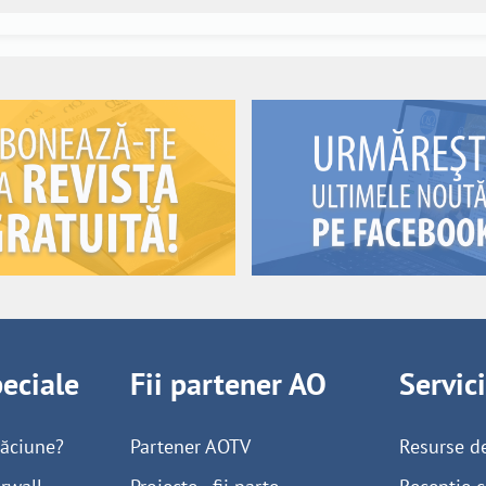
peciale
Fii partener AO
Servic
găciune?
Partener AOTV
Resurse d