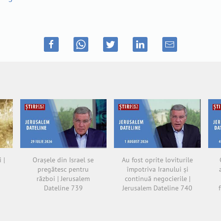
 |
Orașele din Israel se
Au fost oprite loviturile
pregătesc pentru
împotriva Iranului și
război | Jerusalem
continuă negocierile |
Dateline 739
Jerusalem Dateline 740