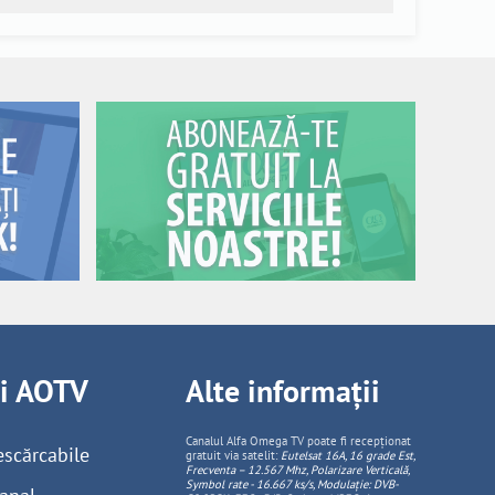
ii AOTV
Alte informații
Canalul Alfa Omega TV poate fi recepționat
escărcabile
gratuit via satelit:
Eutelsat 16A, 16 grade Est,
Frecventa – 12.567 Mhz, Polarizare
Vertica
lă,
Symbol rate - 16.667 ks/s, Modulație: DVB-