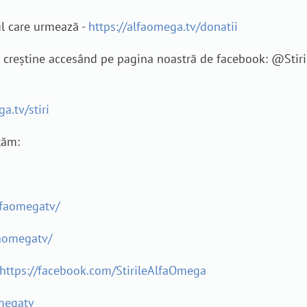
ul care urmează -
https://alfaomega.tv/donatii
je creștine accesând pe pagina noastră de facebook: @Sti
a.tv/stiri
tăm:
lfaomegatv/
aomegatv/
https://facebook.com/StirileAlfaOmega
megatv