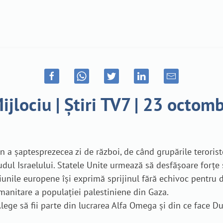
ijlociu | Știri TV7 | 23 octom
rat în a șaptesprezecea zi de război, de când grupările terori
dul Israelului. Statele Unite urmează să desfășoare forțe 
unile europene își exprimă sprijinul fără echivoc pentru dr
manitare a populației palestiniene din Gaza.
 Alege să fii parte din lucrarea Alfa Omega și din ce face D