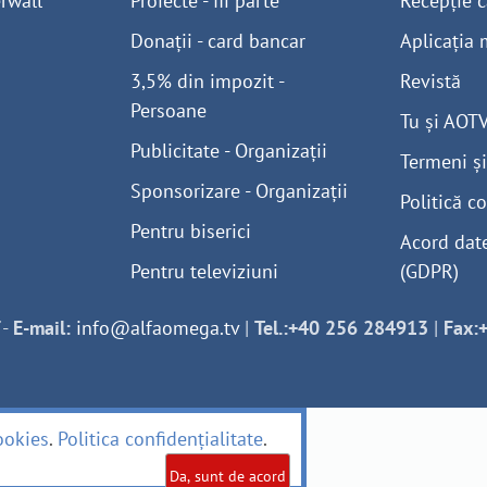
rwall
Proiecte - fii parte
Recepție c
Donații - card bancar
Aplicația 
3,5% din impozit -
Revistă
Persoane
Tu și AOT
Publicitate - Organizații
Termeni și
Sponsorizare - Organizații
Politică co
Pentru biserici
Acord dat
Pentru televiziuni
(GDPR)
-
E-mail:
info@alfaomega.tv
|
Tel.:+40 256 284913
|
Fax:
ookies
.
Politica confidențialitate
.
Da, sunt de acord