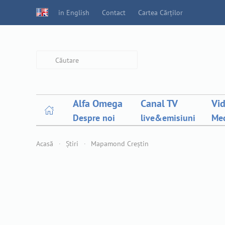
in English
Contact
Cartea Cărților
Type 2 or more characters for
results.
Alfa Omega
Canal TV
Vi
Despre noi
live&emisiuni
Med
Acasă
Știri
Mapamond Creștin