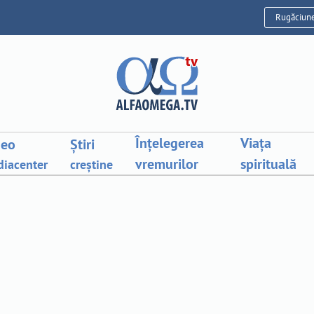
Rugăciun
Înțelegerea
Viața
deo
Știri
vremurilor
spirituală
iacenter
creștine