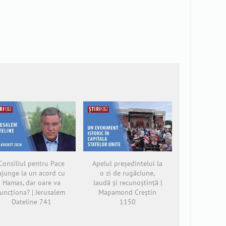
Consiliul pentru Pace
Apelul președintelui la
ajunge la un acord cu
o zi de rugăciune,
Hamas, dar oare va
laudă și recunoștință |
funcționa? | Jerusalem
Mapamond Creștin
Dateline 741
1150