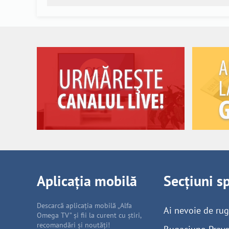
Aplicația mobilă
Secțiuni s
Descarcă aplicația mobilă „Alfa
Ai nevoie de ru
Omega TV” și fii la curent cu știri,
recomandări și noutăți!