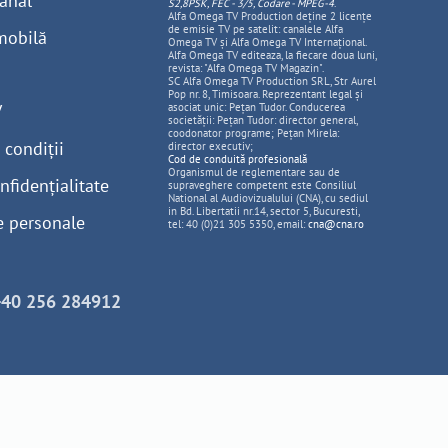
anal
S2,8PSK, FEC - 3/5, Codare - MPEG-4
.
Alfa Omega TV Production deține 2 licențe
de emisie TV pe satelit: canalele Alfa
mobilă
Omega TV și Alfa Omega TV Internațional.
Alfa Omega TV editeaza, la fiecare doua luni,
revista: "Alfa Omega TV Magazin".
SC Alfa Omega TV Production SRL, Str Aurel
Pop nr. 8, Timisoara. Reprezentant legal și
V
asociat unic: Pețan Tudor. Conducerea
societății: Pețan Tudor: director general,
coodonator programe; Pețan Mirela:
 condiții
director executiv;
Cod de conduită profesională
Organismul de reglementare sau de
nfidențialitate
supraveghere competent este Consiliul
National al Audiovizualului (CNA), cu sediul
in Bd. Libertatii nr.14, sector 5, Bucuresti,
e personale
tel: 40 (0)21 305 5350, email:
cna@cna.ro
+40 256 284912