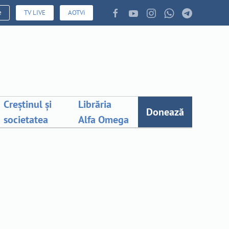
e
TV LIVE
AOTVi
Creștinul și
Librăria
Donează
societatea
Alfa Omega