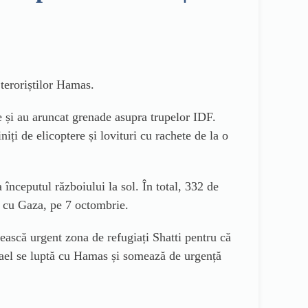
 teroriștilor Hamas.
ve și au aruncat grenade asupra trupelor IDF.
niți de elicoptere și lovituri cu rachete de la o
 începutul războiului la sol. În total, 332 de
ei cu Gaza, pe 7 octombrie.
ească urgent zona de refugiați Shatti pentru că
srael se luptă cu Hamas și somează de urgență