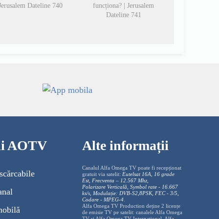
Jerusalem Dateline 740
funcționa? | Jerusalem
Dateline 741
cii AOTV
Alte informații
Canalul Alfa Omega TV poate fi recepționat
scărcabile
gratuit via satelit:
Eutelsat 16A, 16 grade
Est, Frecventa – 12.567 Mhz,
Polarizare
Vertica
lă, Symbol rate - 16.667
anal
ks/s, Modulație: DVB-S2,8PSK, FEC - 3/5,
Codare - MPEG-4
.
Alfa Omega TV Production deține 2 licențe
mobilă
de emisie TV pe satelit: canalele Alfa Omega
TV și Alfa Omega TV Internațional. Alfa