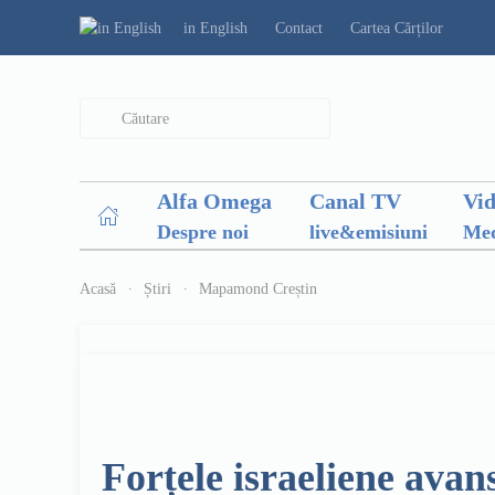
in English
Contact
Cartea Cărților
Type 2 or more characters for results.
Alfa Omega
Canal TV
Vi
Despre noi
live&emisiuni
Med
Acasă
Știri
Mapamond Creștin
Forțele israeliene avan