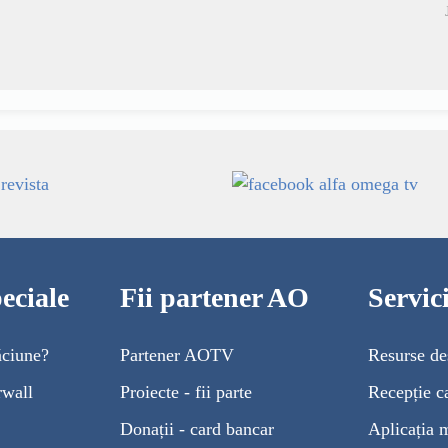
eciale
Fii partener AO
Servi
ăciune?
Partener AOTV
Resurse de
rwall
Proiecte - fii parte
Recepție c
Donații - card bancar
Aplicația 