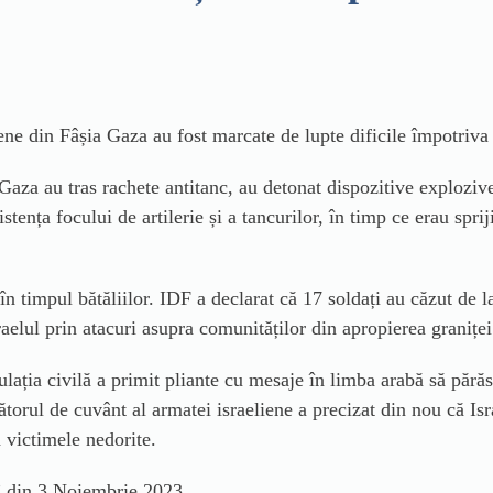
liene din Fâșia Gaza au fost marcate de lupte dificile împotriva
i Gaza au tras rachete antitanc, au detonat dispozitive explozi
tența focului de artilerie și a tancurilor, în timp ce erau spriji
în timpul bătăliilor. IDF a declarat că 17 soldați au căzut de la
raelul prin atacuri asupra comunităților din apropierea graniț
ația civilă a primit pliante cu mesaje în limba arabă să părăs
torul de cuvânt al armatei israeliene a precizat din nou că I
 victimele nedorite.
” din 3 Noiembrie 2023.