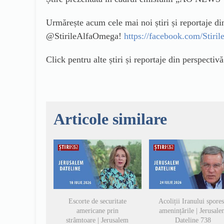
Urmărește acum cele mai noi știri și reportaje d
@StirileAlfaOmega!
https://facebook.com/Stir
Click pentru alte știri și reportaje din perspectiv
Articole similare
Escorte de securitate
Acoliții Iranului spore
americane prin
amenințările | Jerusal
strâmtoare | Jerusalem
Dateline 738