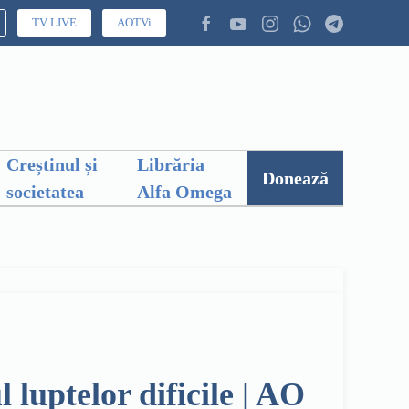
TV LIVE
AOTVi
Creștinul și
Librăria
Donează
societatea
Alfa Omega
 luptelor dificile | AO