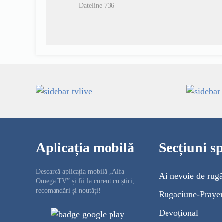
Dateline 736
Aplicația mobilă
Secțiuni sp
Descarcă aplicația mobilă „Alfa
Ai nevoie de rug
Omega TV” și fii la curent cu știri,
recomandări și noutăți!
Rugaciune-Praye
Devoțional