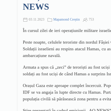
NEWS
03.11.2023
Mapamond Creștin
753
În cursul zilei de ieri operațiunile militare israe
Peste noapte, celulele teroriste din nordul Fâșie
Soldații israelieni au respins atacul Hamas, cu asis
ambarcațiune navală.
Armata a spus că „zeci” de teroriști au fost uciși 
soldați au fost uciși de când Hamas a surprins Is
Orașul Gaza este aproape complet încercuit. Popul
IDF se va angaja în lupte directe cu Hamas. Purtă
populația civilă să părăsească zona pentru a evita
Știre prezentată în cadrul emisiunii „AO NEWS