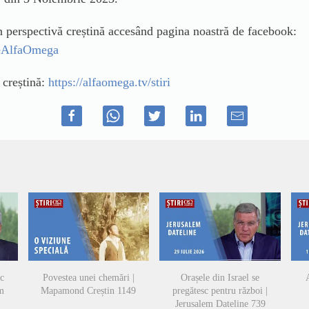
in perspectivă creștină accesând pagina noastră de facebook:
ileAlfaOmega
ă creștină:
https://alfaomega.tv/stiri
sc
Povestea unei chemări |
Orașele din Israel se
A
em
Mapamond Creștin 1149
pregătesc pentru război |
Jerusalem Dateline 739