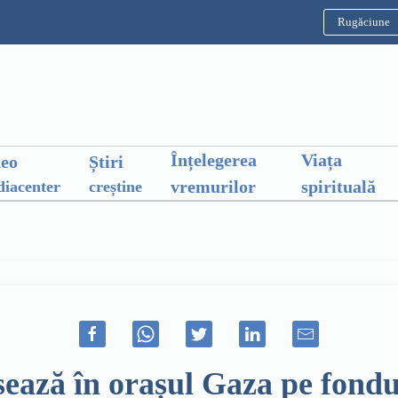
Rugăciune
Înțelegerea
Viața
deo
Știri
vremurilor
spirituală
iacenter
creștine
sează în orașul Gaza pe fondul