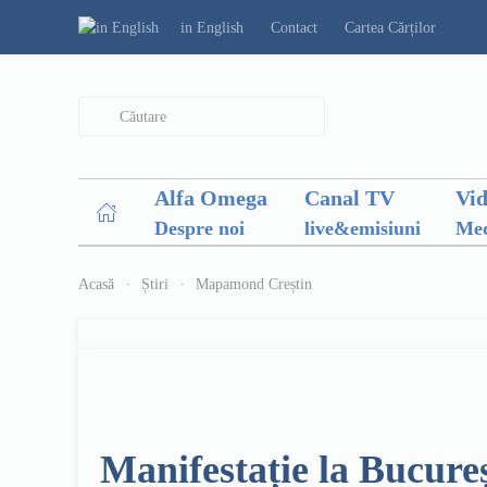
in English
Contact
Cartea Cărților
Type 2 or more characters for results.
Alfa Omega
Canal TV
Vi
Despre noi
live&emisiuni
Med
Acasă
Știri
Mapamond Creștin
Manifestație la Bucure