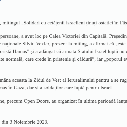
mitingul „Solidari cu cetățenii israelieni ținuți ostatici în Fâ
 persoane, a avut loc pe Calea Victoriei din Capitală. Preşedin
naţionale Silviu Vexler, prezent la miting, a afirmat că „este
eroristă Hamas”
şi a adăugat că armata Statului Israel luptă nu 
e normală, care crede în prietenie şi căldură”, iar „poporul evr
mâna aceasta la Zidul de Vest al Ierusalimului pentru a se ruga
mas în Gaza, dar și a soldaților care luptă pentru Israel.
ne, precum Open Doors, au organizat în ultima perioadă lanțuri
” din 3 Noiembrie 2023.