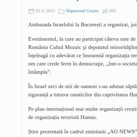
03.11.2023
Mapamond Creștin
695
Ambasada Israelului la București a organizat, joi, 
Evenimentul, la care au participat câteva sute de
România Cultul Mozaic şi deputatul minorităţilor 
înţeleagă cu adevărat ce înseamnă organizaţia t
om care crede ferm în democraţie, „într-o societat
întâmpla”.
În Israel zeci de mii de oameni s-au adunat săptă
siguranță a tuturor ostaticilor din captivitatea Ha
Pe plan internațional mai multe organizații crești
de organizația teroristă Hamas.
Știre prezentată în cadrul emisiunii „AO NEWS