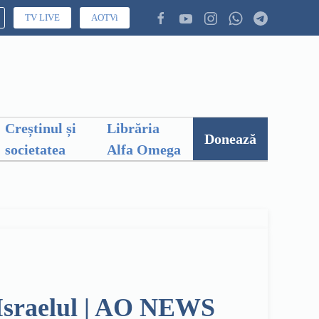
TV LIVE
AOTVi
Creștinul și
Librăria
Donează
societatea
Alfa Omega
u Israelul | AO NEWS