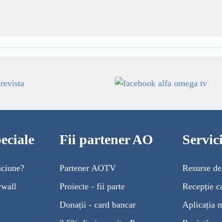
eciale
Fii partener AO
Servi
ăciune?
Partener AOTV
Resurse de
rwall
Proiecte - fii parte
Recepție c
Donații - card bancar
Aplicația 