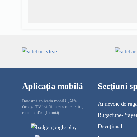
Aplicația mobilă
Secțiuni sp
Descarcă aplicația mobilă „Alfa
Ai nevoie de rug
Omega TV” și fii la curent cu știri,
recomandări și noutăți!
Rugaciune-Praye
Devoțional