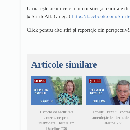
Urmărește acum cele mai noi știri și reportaje d
@StirileAlfaOmega!
https://facebook.com/Stir
Click pentru alte știri și reportaje din perspectiv
Articole similare
Escorte de securitate
Acoliții Iranului spore
americane prin
amenințările | Jerusal
strâmtoare | Jerusalem
Dateline 738
Dateline 736