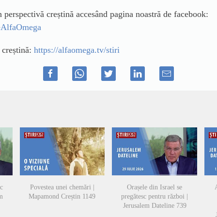
in perspectivă creștină accesând pagina noastră de facebook:
ileAlfaOmega
ă creștină:
https://alfaomega.tv/stiri
sc
Povestea unei chemări |
Orașele din Israel se
A
em
Mapamond Creștin 1149
pregătesc pentru război |
Jerusalem Dateline 739