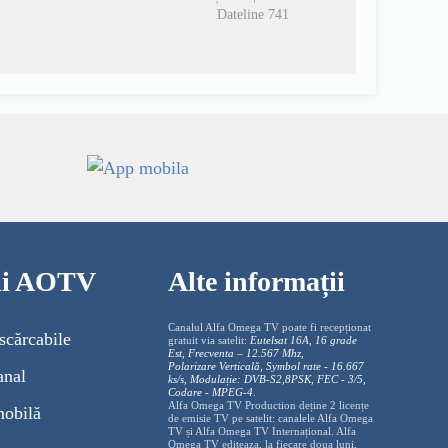
Dateline 741
cii AOTV
Alte informații
Canalul Alfa Omega TV poate fi recepționat
scărcabile
gratuit via satelit:
Eutelsat 16A, 16 grade
Est, Frecventa – 12.567 Mhz,
Polarizare
Vertica
lă, Symbol rate - 16.667
anal
ks/s, Modulație: DVB-S2,8PSK, FEC - 3/5,
Codare - MPEG-4
.
Alfa Omega TV Production deține 2 licențe
mobilă
de emisie TV pe satelit: canalele Alfa Omega
TV și Alfa Omega TV Internațional. Alfa
Omega TV editeaza, la fiecare doua luni,