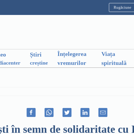
Rugăciune
Înțelegerea
Viața
deo
Știri
vremurilor
spirituală
iacenter
creștine
ști în semn de solidaritate c