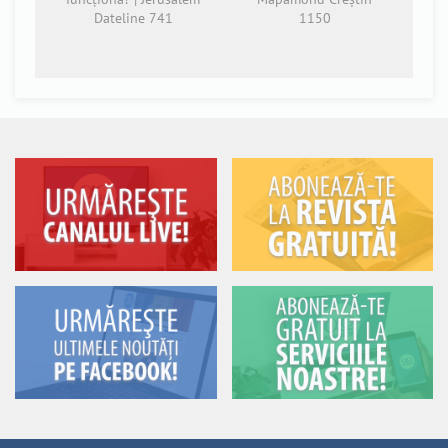
Dateline 741
1150