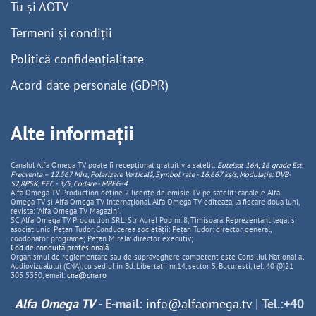
Tu și AOTV
Termeni și condiții
Politică confidențialitate
Acord date personale (GDPR)
Alte informații
Canalul Alfa Omega TV poate fi recepționat gratuit via satelit:
Eutelsat 16A, 16 grade Est,
Frecventa – 12.567 Mhz, Polarizare
Vertica
lă, Symbol rate - 16.667 ks/s, Modulație: DVB-
S2,8PSK, FEC - 3/5, Codare - MPEG-4
.
Alfa Omega TV Production deține 2 licențe de emisie TV pe satelit: canalele Alfa
Omega TV și Alfa Omega TV Internațional. Alfa Omega TV editeaza, la fiecare doua luni,
revista: "Alfa Omega TV Magazin".
SC Alfa Omega TV Production SRL, Str Aurel Pop nr. 8, Timisoara. Reprezentant legal și
asociat unic: Pețan Tudor. Conducerea societății: Pețan Tudor: director general,
coodonator programe; Pețan Mirela: director executiv;
Cod de conduită profesională
Organismul de reglementare sau de supraveghere competent este Consiliul National al
Audiovizualului (CNA), cu sediul in Bd. Libertatii nr.14, sector 5, Bucuresti, tel: 40 (0)21
305 5350, email:
cna@cna.ro
Alfa Omega TV
-
E-mail:
info@alfaomega.tv
|
Tel.:+40