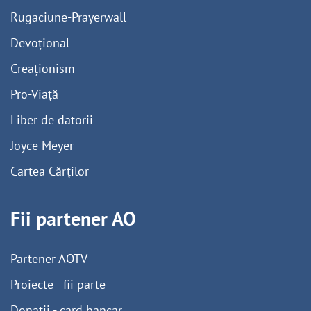
Rugaciune-Prayerwall
Devoțional
Creaționism
Pro-Viață
Liber de datorii
Joyce Meyer
Cartea Cărților
Fii partener AO
Partener AOTV
Proiecte - fii parte
Donații - card bancar