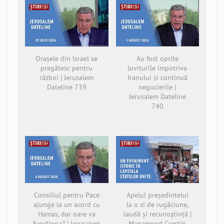
Orașele din Israel se
Au fost oprite
pregătesc pentru
loviturile împotriva
război | Jerusalem
Iranului și continuă
Dateline 739
negocierile |
Jerusalem Dateline
740
Consiliul pentru Pace
Apelul președintelui
ajunge la un acord cu
la o zi de rugăciune,
Hamas, dar oare va
laudă și recunoștință |
funcționa? | Jerusalem
Mapamond Creștin