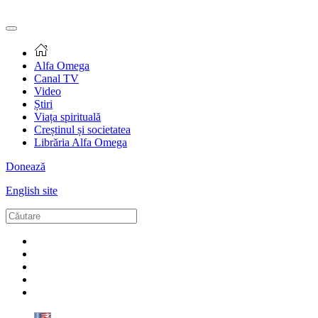
Alfa Omega
Canal TV
Video
Știri
Viața spirituală
Creștinul și societatea
Librăria Alfa Omega
Donează
English site