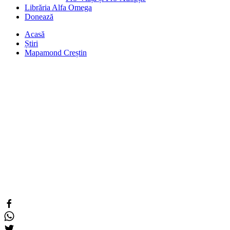
Librăria Alfa Omega
Donează
Acasă
Știri
Mapamond Creștin