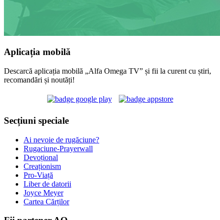
Aplicația mobilă
Descarcă aplicația mobilă „Alfa Omega TV” și fii la curent cu știri,
recomandări și noutăți!
Secțiuni speciale
Ai nevoie de rugăciune?
Rugaciune-Prayerwall
Devoțional
Creaționism
Pro-Viață
Liber de datorii
Joyce Meyer
Cartea Cărților