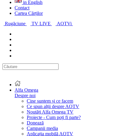
in English
Contact
Cartea Cărților
Rugăciune
TV LIVE
AOTVi
Alfa Omega
Despre noi
Cine suntem și ce facem
Ce spun alții despre AOTV
Noutăți Alfa Omega TV
Proiecte - Cum poți fi parte?
Donează
Campanii media
Aplicația mobilă AOTV