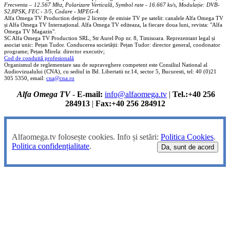
Frecventa – 12.567 Mhz, Polarizare
Vertica
lă, Symbol rate - 16.667 ks/s, Modulație: DVB-
S2,8PSK, FEC - 3/5, Codare - MPEG-4
.
Alfa Omega TV Production deține 2 licențe de emisie TV pe satelit: canalele Alfa Omega TV
și Alfa Omega TV Internațional. Alfa Omega TV editeaza, la fiecare doua luni, revista: "Alfa
Omega TV Magazin".
SC Alfa Omega TV Production SRL, Str Aurel Pop nr. 8, Timisoara. Reprezentant legal și
asociat unic: Pețan Tudor. Conducerea societății: Pețan Tudor: director general, coodonator
programe; Pețan Mirela: director executiv;
Cod de conduită profesională
Organismul de reglementare sau de supraveghere competent este Consiliul National al
Audiovizualului (CNA), cu sediul in Bd. Libertatii nr.14, sector 5, Bucuresti, tel: 40 (0)21
305 5350, email:
cna@cna.ro
Alfa Omega TV
-
E-mail:
info@alfaomega.tv
|
Tel.:+40 256
284913
|
Fax:+40 256 284912
Alfaomega.tv folosește cookies. Info și setări:
Politica Cookies
.
Politica confidențialitate
.
Da, sunt de acord