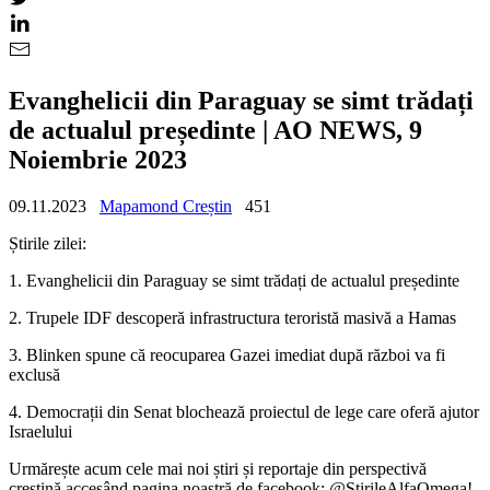
Evanghelicii din Paraguay se simt trădați
de actualul președinte | AO NEWS, 9
Noiembrie 2023
09.11.2023
Mapamond Creștin
451
Știrile zilei:
1. Evanghelicii din Paraguay se simt trădați de actualul președinte
2. Trupele IDF descoperă infrastructura teroristă masivă a Hamas
3. Blinken spune că reocuparea Gazei imediat după război va fi
exclusă
4. Democrații din Senat blochează proiectul de lege care oferă ajutor
Israelului
Urmărește acum cele mai noi știri și reportaje din perspectivă
creștină accesând pagina noastră de facebook: @StirileAlfaOmega!