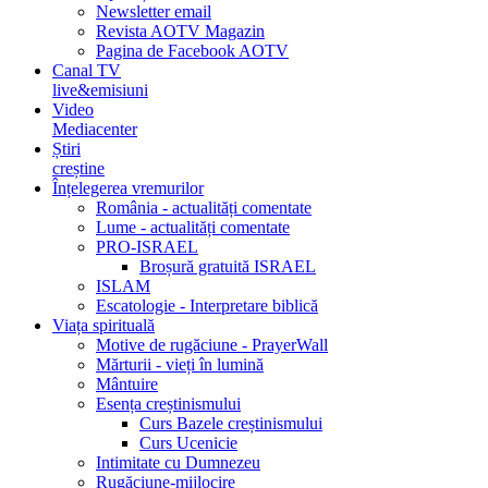
Newsletter email
Revista AOTV Magazin
Pagina de Facebook AOTV
Canal TV
live&emisiuni
Video
Mediacenter
Știri
creștine
Înțelegerea vremurilor
România - actualități comentate
Lume - actualități comentate
PRO-ISRAEL
Broșură gratuită ISRAEL
ISLAM
Escatologie - Interpretare biblică
Viața spirituală
Motive de rugăciune - PrayerWall
Mărturii - vieți în lumină
Mântuire
Esența creștinismului
Curs Bazele creștinismului
Curs Ucenicie
Intimitate cu Dumnezeu
Rugăciune-mijlocire