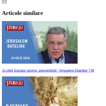
Articole similare
Acoliții Iranului sporesc amenințările | Jerusalem Dateline 738