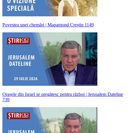
Povestea unei chemări | Mapamond Creștin 1149
Orașele din Israel se pregătesc pentru război | Jerusalem Dateline
739