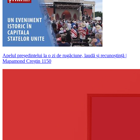
Apelul președintelui la o zi de rugăciune, laudă și recunoștință |
Mapamond Creștin 1150