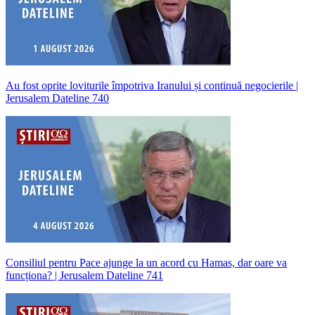
Au fost oprite loviturile împotriva Iranului și continuă negocierile |
Jerusalem Dateline 740
Consiliul pentru Pace ajunge la un acord cu Hamas, dar oare va
funcționa? | Jerusalem Dateline 741