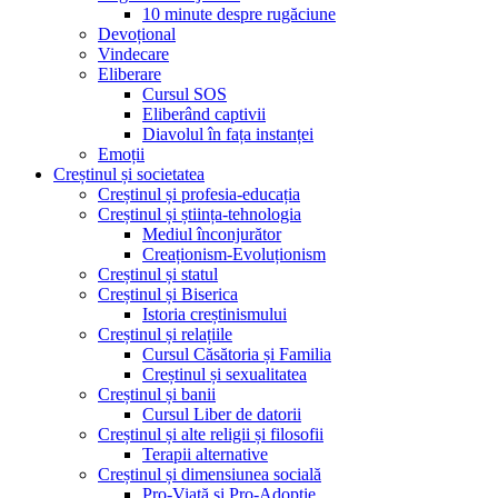
10 minute despre rugăciune
Devoțional
Vindecare
Eliberare
Cursul SOS
Eliberând captivii
Diavolul în fața instanței
Emoții
Creștinul și societatea
Creștinul și profesia-educația
Creștinul și știința-tehnologia
Mediul înconjurător
Creaționism-Evoluționism
Creștinul și statul
Creștinul și Biserica
Istoria creștinismului
Creștinul și relațiile
Cursul Căsătoria și Familia
Creștinul și sexualitatea
Creștinul și banii
Cursul Liber de datorii
Creștinul și alte religii și filosofii
Terapii alternative
Creștinul și dimensiunea socială
Pro-Viață și Pro-Adopție