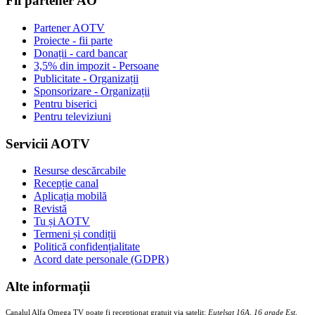
Fii partener AO
Partener AOTV
Proiecte - fii parte
Donații - card bancar
3,5% din impozit - Persoane
Publicitate - Organizații
Sponsorizare - Organizații
Pentru biserici
Pentru televiziuni
Servicii AOTV
Resurse descărcabile
Recepție canal
Aplicația mobilă
Revistă
Tu și AOTV
Termeni și condiții
Politică confidențialitate
Acord date personale (GDPR)
Alte informații
Canalul Alfa Omega TV poate fi recepționat gratuit via satelit:
Eutelsat 16A, 16 grade Est,